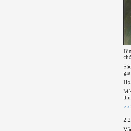
Bìn
ch
Sắc
gia
Họa
Mện
thú
>>>
2.
Vẫn