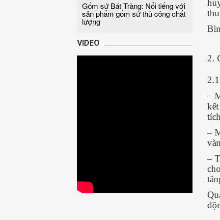
huy
Gốm sứ Bát Tràng: Nổi tiếng với
thu
sản phẩm gốm sứ thủ công chất
lượng
Bìn
VIDEO
2. 
2.1
– M
kết
tíc
– M
vàn
– T
cho
tăn
Qua
độn