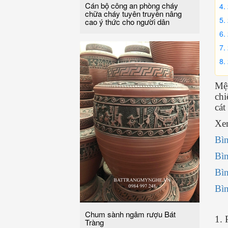
Cán bộ công an phòng cháy
chữa cháy tuyên truyền nâng
cao ý thức cho người dân
Mện
chi
cát
Xe
Bìn
Bìn
Bìn
Bìn
Chum sành ngâm rượu Bát
1. 
Tràng