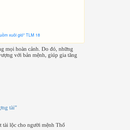
buồm xuôi gió" TLM 18
ong mọi hoàn cảnh. Do đó, những
 vượng với bản mệnh, giúp gia tăng
.
ợng tài”
t tài lộc cho người mệnh Thổ