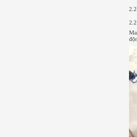
2.2
2.
Man
độn