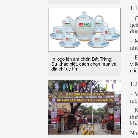
1.1
– C
lịc
đượ
– M
nhữ
– Đ
In logo lên ấm chén Bát Tràng:
Sự khác biệt, cách chọn mua và
việ
địa chỉ uy tín
các
1.
– V
một
– N
thử
khá
Như