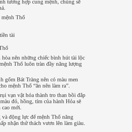
ình tương hợp cung mệnh, chúng sẽ
há.
ới mệnh Thổ
iền tài
 Thổ
hòa nên những chiếc bình hút tài lộc
úp mệnh Thổ luôn tràn đầy năng lượng
bình gốm Bát Tràng nên có màu men
 cho mệnh Thổ “ăn nên làm ra”.
ụi vạn vật hóa thành tro than bồi đắp
ó màu đỏ, hồng, tím của hành Hỏa sẽ
m cao mới.
g và động lực để mệnh Thổ năng
hấp nhận thử thách vươn lên làm giàu.