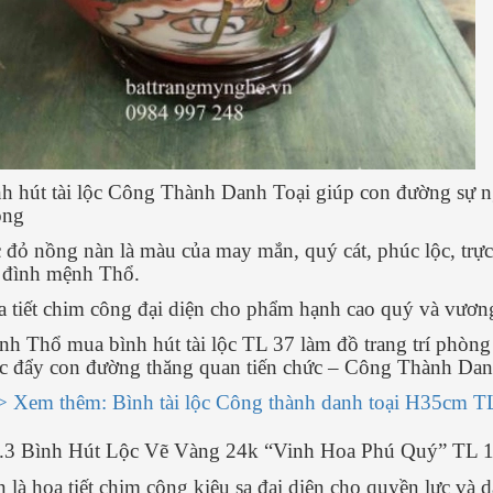
h hút tài lộc Công Thành Danh Toại giúp con đường sự n
óng
 đỏ nồng nàn là màu của may mắn, quý cát, phúc lộc, trực
 đình mệnh Thổ.
 tiết chim công đại diện cho phẩm hạnh cao quý và vươn
h Thổ mua bình hút tài lộc TL 37 làm đồ trang trí phòng 
c đẩy con đường thăng quan tiến chức – Công Thành Dan
 Xem thêm: Bình tài lộc Công thành danh toại H35cm T
2.3 Bình Hút Lộc Vẽ Vàng 24k “Vinh Hoa Phú Quý” TL 
 là họa tiết chim công kiêu sa đại diện cho quyền lực và 