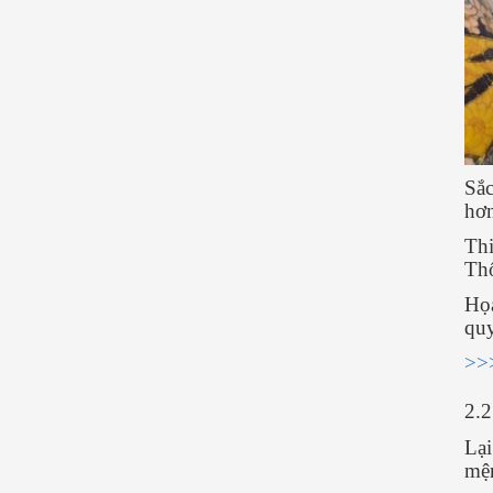
Sắc
hơn
Thi
Th
Họa
quy
>>>
2.
Lại
mệ