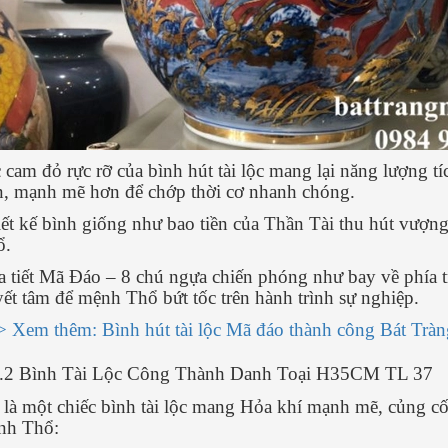
 cam đỏ rực rỡ của bình hút tài lộc mang lại năng lượng 
, mạnh mẽ hơn để chớp thời cơ nhanh chóng.
ết kế bình giống như bao tiền của Thần Tài thu hút vượng
ổ.
 tiết Mã Đáo – 8 chú ngựa chiến phóng như bay về phía 
ết tâm để mệnh Thổ bứt tốc trên hành trình sự nghiệp.
 Xem thêm: Bình hút tài lộc Mã đáo thành công Bát T
2.2 Bình Tài Lộc Công Thành Danh Toại H35CM TL 37
 là một chiếc bình tài lộc mang Hỏa khí mạnh mẽ, củng c
nh Thổ: