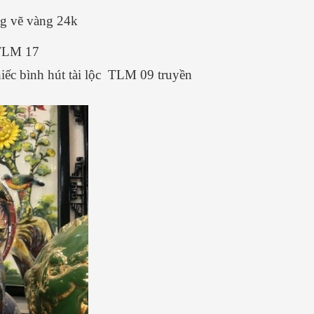
ng vẽ vàng 24k
 TLM 17
ếc bình hút tài lộc TLM 09 truyền