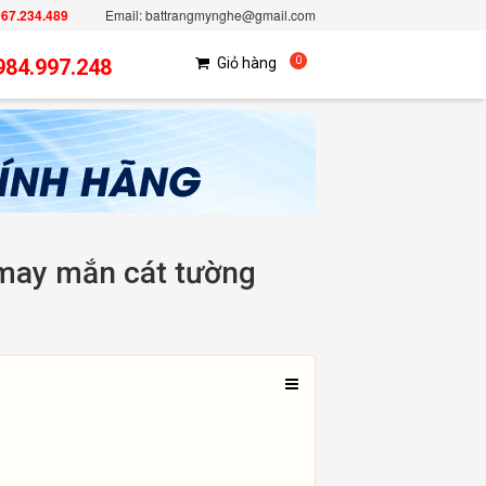
967.234.489
Email: battrangmynghe@gmail.com
984.997.248
Giỏ hàng
0
 may mắn cát tường