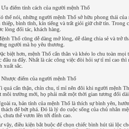
 Ưu điểm tính cách của người mệnh Thổ
ó thể nói, những người mệnh Thổ sở hữu phong thái của
h thiệp, bình tĩnh, kín tiếng và trất giỏi giữ chữ tín. Tro
c lòng đối tác, khách hàng.
ệnh Thổ cũng dễ dàng mở lòng, dễ dàng chia sẻ và trở th
ng người mà họ yêu thương.
ặc biệt hơn, mệnh Thổ cẩn thân và khéo lo chu toàn mọi t
c đâu ra đấy. Nhất là các công việc đòi hỏi sự tỉ mỉ cao 
h xuất sắc.
2 Nhược điểm của người mệnh Thổ
ì quá cẩn thận, chỉn chu, tỉ mỉ nên đôi khi người mệnh 
 môi trường mới, họ phải mất một thời gian tương đối dài 
goài ra, bản tính của mệnh Thổ là thích sự bình yên, hướng
 thách để bứt phá. Đó là lý do cuộc sống của chủ nhân m
, chưa thể vươn lên tới đỉnh cao.
 vậy, điều kiện bắt buộc để chọn chiếc bình hút tài lộc 