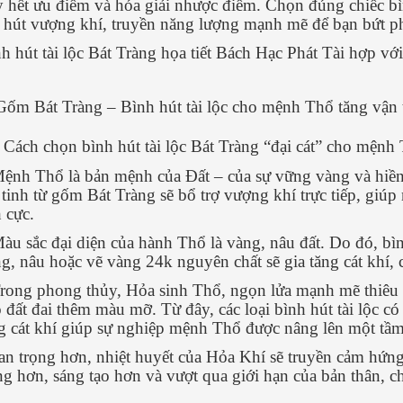
 hết ưu điểm và hóa giải nhược điểm. Chọn đúng chiếc b
 hút vượng khí, truyền năng lượng mạnh mẽ để bạn bứt p
h hút tài lộc Bát Tràng họa tiết Bách Hạc Phát Tài hợp v
Gốm Bát Tràng – Bình hút tài lộc cho mệnh Thổ tăng vận t
 Cách chọn bình hút tài lộc Bát Tràng “đại cát” cho mệnh
ệnh Thổ là bản mệnh của Đất – của sự vững vàng và hiền 
 tinh từ gốm Bát Tràng sẽ bổ trợ vượng khí trực tiếp, gi
h cực.
àu sắc đại diện của hành Thổ là vàng, nâu đất. Do đó, 
g, nâu hoặc vẽ vàng 24k nguyên chất sẽ gia tăng cát khí,
rong phong thủy, Hỏa sinh Thổ, ngọn lửa mạnh mẽ thiêu r
 đất đai thêm màu mỡ. Từ đây, các loại bình hút tài lộc c
g cát khí giúp sự nghiệp mệnh Thổ được nâng lên một tầ
n trọng hơn, nhiệt huyết của Hỏa Khí sẽ truyền cảm hứn
g hơn, sáng tạo hơn và vượt qua giới hạn của bản thân, c