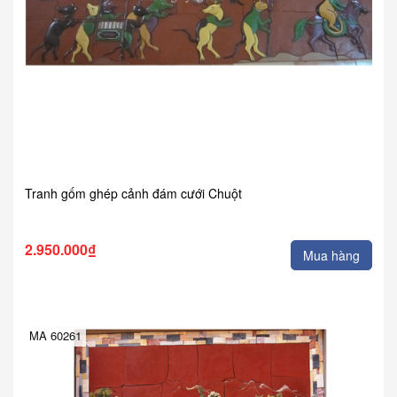
Tranh gốm ghép cảnh đám cưới Chuột
2.950.000₫
Mua hàng
MA 60261