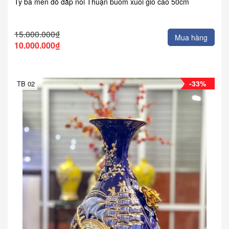
Tỳ bà men đỏ đắp nổi Thuận buồm xuôi gió cao 50cm
15.000.000₫
Mua hàng
10.000.000₫
-33%
TB 02