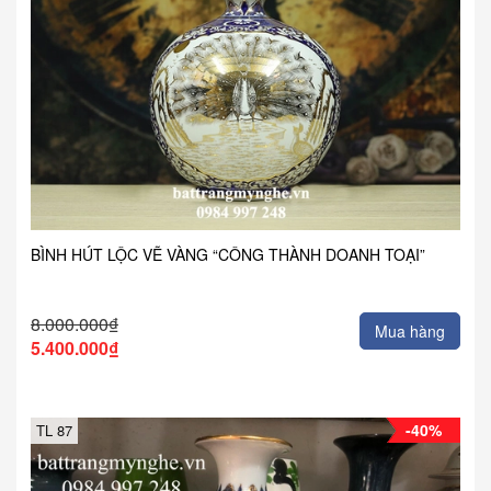
BÌNH HÚT LỘC VẼ VÀNG “CÔNG THÀNH DOANH TOẠI”
8.000.000₫
Mua hàng
5.400.000₫
-40%
TL 87