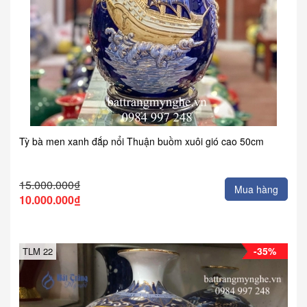
Tỳ bà men xanh đắp nổi Thuận buồm xuôi gió cao 50cm
15.000.000₫
Mua hàng
10.000.000₫
-35%
TLM 22