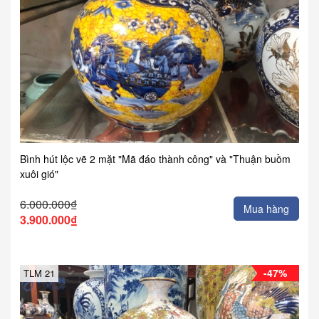
Bình hút lộc vẽ 2 mặt "Mã đáo thành công" và "Thuận buồm
xuôi gió"
6.000.000₫
Mua hàng
3.900.000₫
-47%
TLM 21