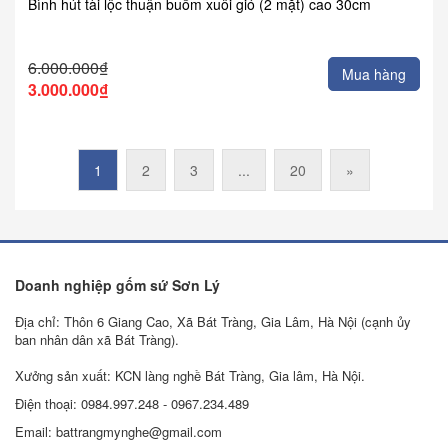
Bình hút tài lộc thuận buồm xuôi gió (2 mặt) cao 30cm
6.000.000₫
Mua hàng
3.000.000₫
1
2
3
...
20
»
Doanh nghiệp gốm sứ Sơn Lý
Địa chỉ: Thôn 6 Giang Cao, Xã Bát Tràng, Gia Lâm, Hà Nội (cạnh ủy
ban nhân dân xã Bát Tràng).
Xưởng sản xuất: KCN làng nghề Bát Tràng, Gia lâm, Hà Nội.
Điện thoại: 0984.997.248 - 0967.234.489
Email: battrangmynghe@gmail.com