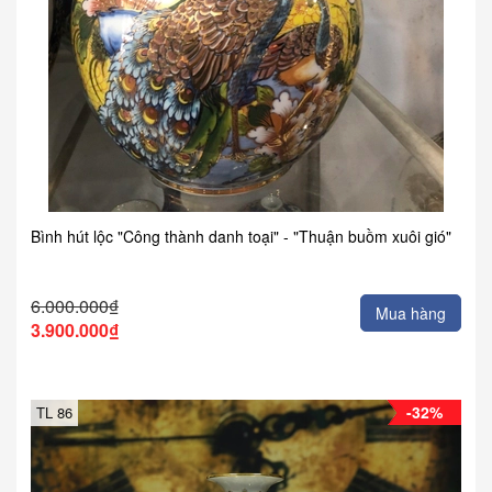
Bình hút lộc "Công thành danh toại" - "Thuận buồm xuôi gió"
6.000.000₫
Mua hàng
3.900.000₫
-32%
TL 86