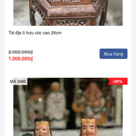
Tài địa tì hưu cóc cao 26cm
2.000.000₫
Mua hàng
1.000.000₫
-38%
MA 3685