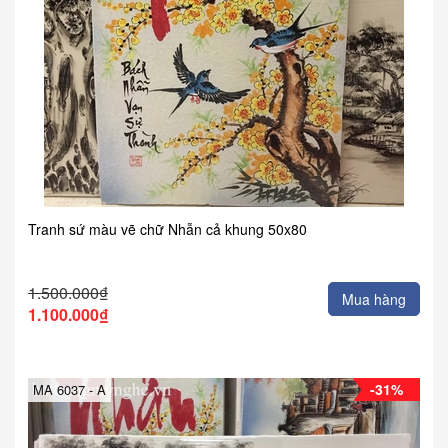
Tranh sứ màu vẽ chữ Nhẫn cả khung 50x80
1.500.000₫
Mua hàng
1.100.000₫
-31%
MA 6037 - A