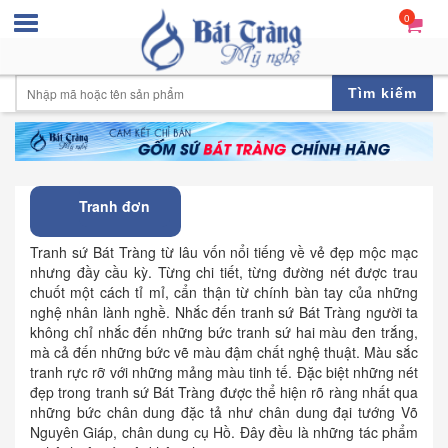
0
Tìm kiếm
Tranh đơn
Tranh sứ Bát Tràng từ lâu vốn nổi tiếng về vẻ đẹp mộc mạc
nhưng đầy cầu kỳ. Từng chi tiết, từng đường nét được trau
chuốt một cách tỉ mỉ, cẩn thận từ chính bàn tay của những
nghệ nhân lành nghề. Nhắc đến tranh sứ Bát Tràng người ta
không chỉ nhắc đến những bức tranh sứ hai màu đen trắng,
mà cả đến những bức vẽ màu đậm chất nghệ thuật. Màu sắc
tranh rực rỡ với những mảng màu tinh tế. Đặc biệt những nét
đẹp trong tranh sứ Bát Tràng được thể hiện rõ ràng nhất qua
những bức chân dung đặc tả như chân dung đại tướng Võ
Nguyên Giáp, chân dung cụ Hồ. Đây đều là những tác phẩm