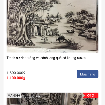
Tranh sứ đen trắng vẽ cảnh làng quê cả khung 50x80
1.600.000₫
Mua hàng
1.100.000₫
-31%
MA 6036