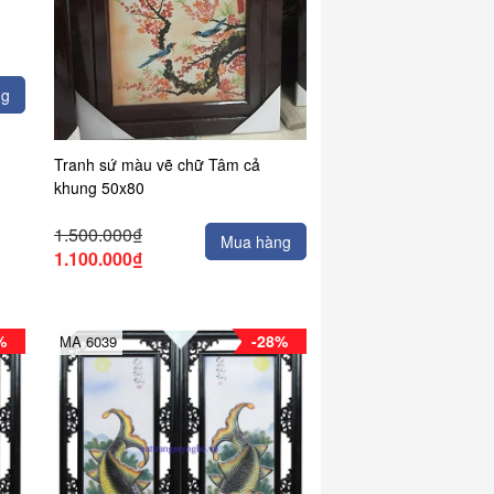
ng
Tranh sứ màu vẽ chữ Tâm cả
khung 50x80
1.500.000₫
Mua hàng
1.100.000₫
%
-28%
MA 6039