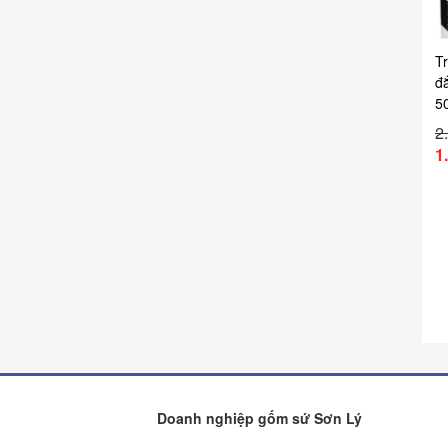
Tr
đ
5
2
1
Doanh nghiệp gốm sứ Sơn Lý