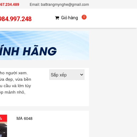
967.234.489
Email: battrangmynghe@gmail.com
984.997.248
Giỏ hàng
0
cho người xem.
vừa đẹp, vừa bền
u cầu và lớn tùy
hép mảnh nhỏ,
%
MA 6048