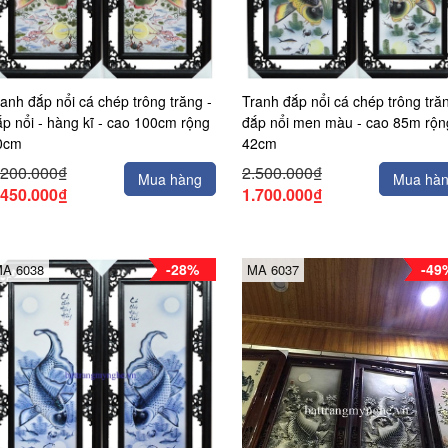
anh đắp nổi cá chép trông trăng -
Tranh đắp nổi cá chép trông trăn
ắp nổi - hàng kĩ - cao 100cm rộng
đắp nổi men màu - cao 85m rộn
0cm
42cm
.200.000₫
2.500.000₫
Mua hàng
Mua hà
.450.000₫
1.700.000₫
-28%
-49
A 6038
MA 6037