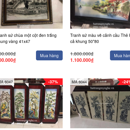
anh sứ chùa một cột đen trắng
Tranh sứ màu vẽ cảnh cầu Thê
hung vàng 41x47
cả khung 50*80
00.000₫
1.800.000₫
Mua hàng
Mua hà
00.000₫
1.100.000₫
-37%
-24
A 6047
MA 6044