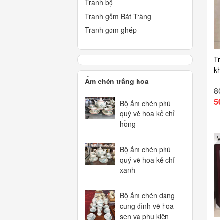
Tranh bộ
Tranh gốm Bát Tràng
Tranh gốm ghép
Tr
k
Ấm chén trắng hoa
8
5
Bộ ấm chén phú
quý vẽ hoa kẻ chỉ
hồng
M
Bộ ấm chén phú
quý vẽ hoa kẻ chỉ
xanh
Bộ ấm chén dáng
cung đình vẽ hoa
sen và phụ kiện