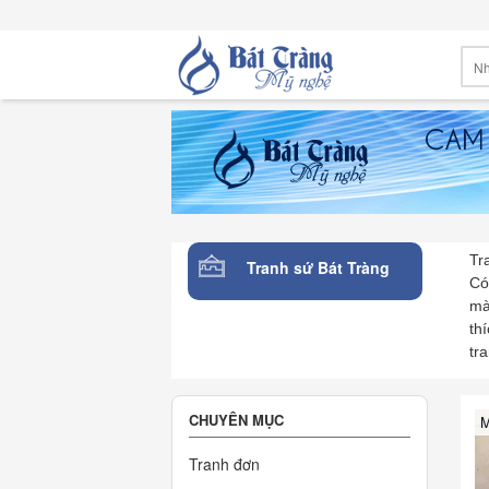
Tr
Tranh sứ Bát Tràng
Có
mà
th
tr
CHUYÊN MỤC
M
Tranh đơn