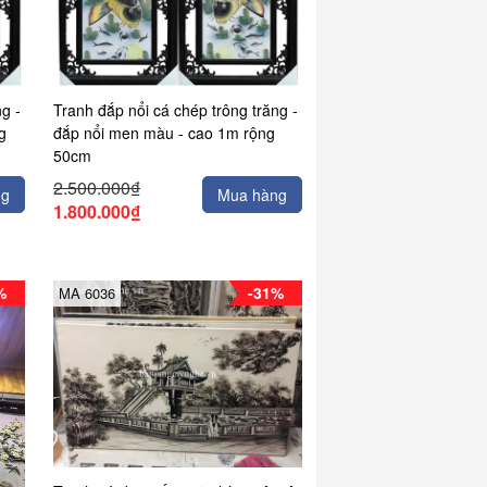
g -
Tranh đắp nổi cá chép trông trăng -
g
đắp nổi men màu - cao 1m rộng
50cm
2.500.000₫
ng
Mua hàng
1.800.000₫
%
-31%
MA 6036