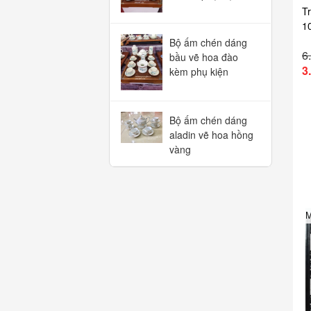
T
1
Bộ ấm chén dáng
6
bầu vẽ hoa đào
3
kèm phụ kiện
Bộ ấm chén dáng
aladin vẽ hoa hồng
vàng
M