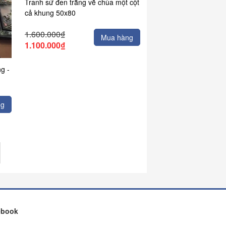
Tranh sứ đen trắng vẽ chùa một cột
cả khung 50x80
1.600.000₫
Mua hàng
1.100.000₫
g -
ng
ebook