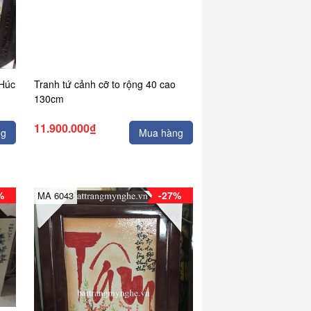
 Húc
Tranh tứ cảnh cỡ to rộng 40 cao
130cm
11.900.000₫
ng
Mua hàng
%
-27%
MA 6043