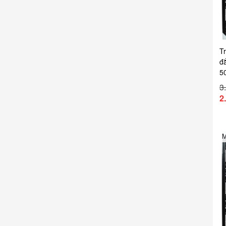
Tr
đ
5
3
2
M