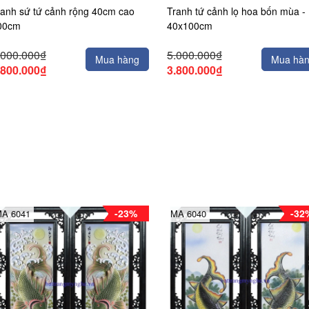
ranh sứ tứ cảnh rộng 40cm cao
Tranh tứ cảnh lọ hoa bốn mùa -
00cm
40x100cm
.000.000₫
5.000.000₫
Mua hàng
Mua hà
.800.000₫
3.800.000₫
-23%
-32
A 6041
MA 6040