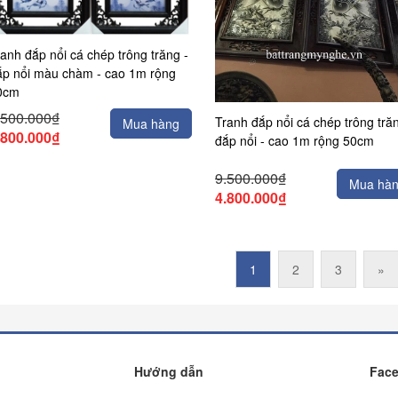
anh đắp nổi cá chép trông trăng -
ắp nổi màu chàm - cao 1m rộng
0cm
.500.000₫
Tranh đắp nổi cá chép trông trăn
Mua hàng
.800.000₫
đắp nổi - cao 1m rộng 50cm
9.500.000₫
Mua hà
4.800.000₫
1
2
3
»
Hướng dẫn
Fac