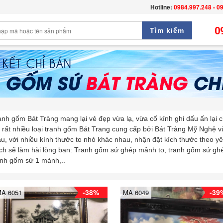
Hotline:
0984.997.248 - 0
0
Tìm kiếm
anh gốm Bát Tràng mang lại vẻ đẹp vừa lạ, vừa cổ kính ghi dấu ấn lại 
 rất nhiều loại tranh gốm Bát Trang cung cấp bởi Bát Tràng Mỹ Nghệ 
u, với nhiều kính thước to nhỏ khác nhau, nhận đặt kích thước theo yê
ích sẽ làm hài lòng bạn: Tranh gốm sứ ghép mảnh to, tranh gốm sứ g
anh gốm sứ 1 mảnh,..
-38%
-39
A 6051
MA 6049