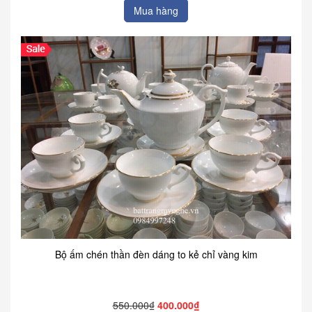
Mua hàng
Bộ ấm chén thần đèn dáng to kẻ chỉ vàng kim
550.000₫
400.000₫