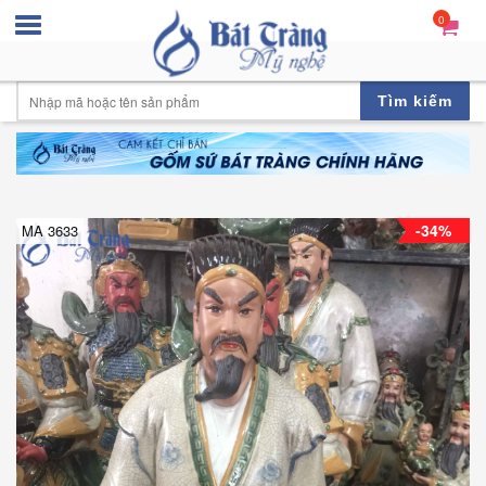
0
Tìm kiếm
-34%
MA 3633