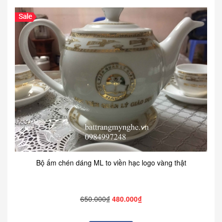
Bộ ấm chén dáng ML to viền hạc logo vàng thật
650.000₫
480.000₫