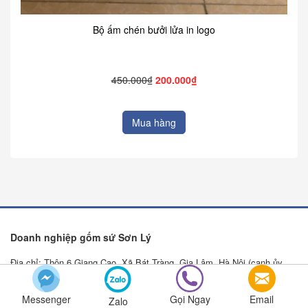
Bộ ấm chén bưởi lửa in logo
450.000₫
200.000₫
Mua hàng
Doanh nghiệp gốm sứ Sơn Lý
Địa chỉ: Thôn 6 Giang Cao, Xã Bát Tràng, Gia Lâm, Hà Nội (cạnh ủy
ban nhân dân xã Bát Tràng).
Messenger
Gọi Ngay
Email
Xưởng sản xuất: KCN làng nghề Bát Tràng, Gia lâm, Hà Nội.
Zalo