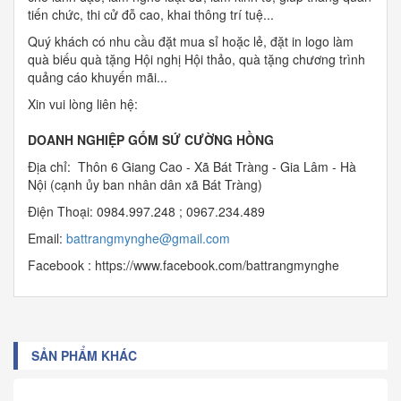
tiến chức, thi cử đỗ cao, khai thông trí tuệ...
Quý khách có nhu cầu đặt mua sỉ hoặc lẻ, đặt in logo làm
quà biếu quà tặng Hội nghị Hội thảo, quà tặng chương trình
quảng cáo khuyến mãi...
Xin vui lòng liên hệ:
DOANH NGHIỆP GỐM SỨ CƯỜNG HỒNG
Địa chỉ: Thôn 6 Giang Cao - Xã Bát Tràng - Gia Lâm - Hà
Nội (cạnh ủy ban nhân dân xã Bát Tràng)
Điện Thoại: 0984.997.248 ; 0967.234.489
Email:
b
attrangmynghe@gmail.com
Facebook : https://www.facebook.com/battrangmynghe
SẢN PHẨM KHÁC