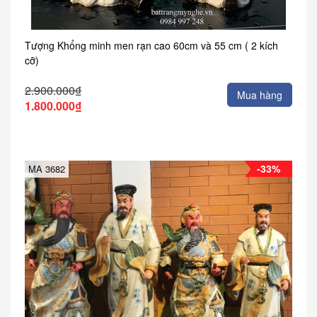
Tượng Khổng minh men rạn cao 60cm và 55 cm ( 2 kích
cỡ)
2.900.000₫
Mua hàng
1.800.000₫
-33%
MA 3682