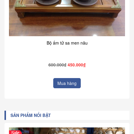
Bộ ấm tử sa men nâu
600.000₫
450.000₫
Mua hàng
SẢN PHẨM NỔI BẬT