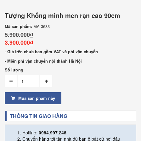
Tượng Khổng minh men rạn cao 90cm
Mã sản phẩm:
MA 3633
5.900.000₫
3.900.000₫
- Giá trên chưa bao gồm VAT và phí vận chuyển
- Miễn phí vận chuyển nội thành Hà Nội
Số lượng
Mua sản phẩm này
THÔNG TIN GIAO HÀNG
Hotline:
0984.997.248
Chuyển hàng tới tận nhà dù bạn ở bất cứ nơi đâu