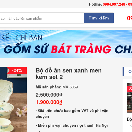
Hotline:
0984.997.248 - 0
0
Tìm kiếm
Bộ đồ ăn sen xanh men
-24%
C
kem set 2
Mã sản phẩm:
MA 5059
2.500.000₫
1.900.000₫
- Giá trên chưa bao gồm VAT và phí vận
chuyển
Bộ
- Miễn phí vận chuyển nội thành Hà Nội