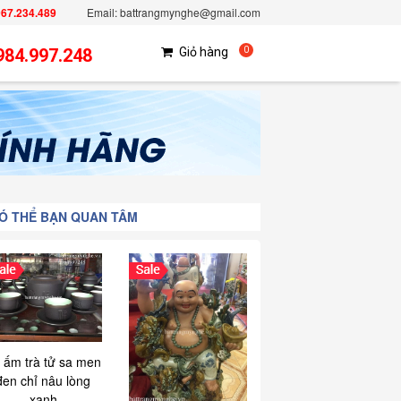
967.234.489
Email: battrangmynghe@gmail.com
984.997.248
Giỏ hàng
0
Ó THỂ BẠN QUAN TÂM
 ấm trà tử sa men
đen chỉ nâu lòng
xanh