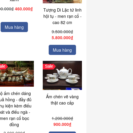
00.000₫
460.000₫
Tượng Di Lặc tứ linh
hội tụ - men rạn cổ -
cao 82 cm
Mua hàng
9.500.000₫
5.800.000₫
Mua hàng
ộ ấm chén dáng
Ấm chén vẽ vàng
uả hồng - đầy đủ
thật cao cấp
hụ kiện kèm điếu
bát và điếu ngà -
1.200.000₫
men rạn cổ bọc
900.000₫
đồng