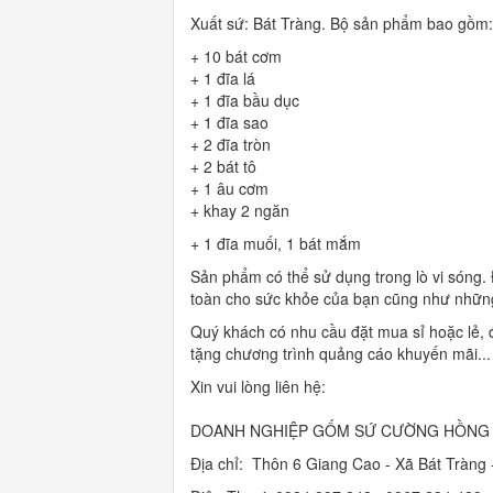
Xuất sứ: Bát Tràng. Bộ sản phẩm bao gồm:
+ 10 bát cơm
+ 1 đĩa lá
+ 1 đĩa bầu dục
+ 1 đĩa sao
+ 2 đĩa tròn
+ 2 bát tô
+ 1 âu cơm
+ khay 2 ngăn
+ 1 đĩa muối, 1 bát mắm
Sản phẩm có thể sử dụng trong lò vi sóng.
toàn cho sức khỏe của bạn cũng như những 
Quý khách có nhu cầu đặt mua sỉ hoặc lẻ, đ
tặng chương trình quảng cáo khuyến mãi..
Xin vui lòng liên hệ:
DOANH NGHIỆP GỐM SỨ CƯỜNG HỒNG
Địa chỉ: Thôn 6 Giang Cao - Xã Bát Tràng 