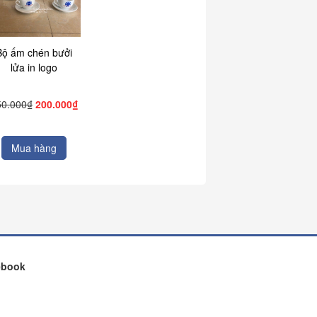
Bộ ấm chén bưởi
lửa in logo
50.000₫
200.000₫
Mua hàng
ebook