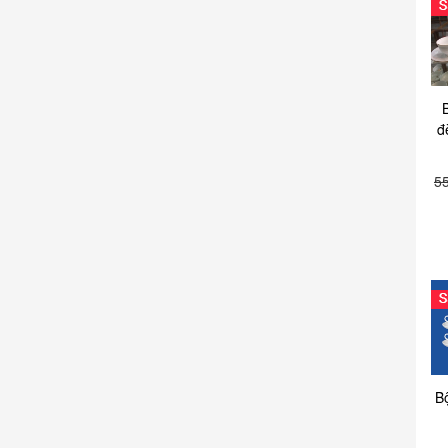
đ
5
B