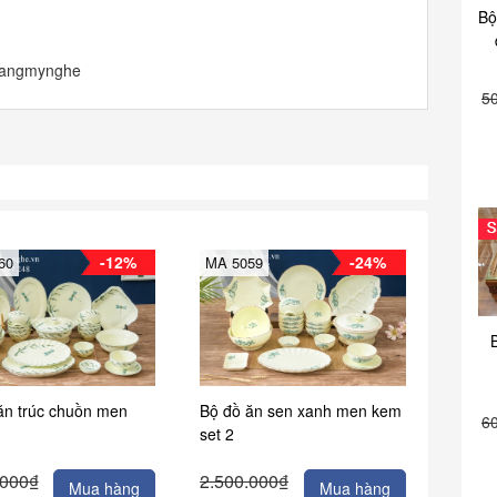
Bộ
trangmynghe
5
-12%
-24%
60
MA 5059
ăn trúc chuồn men
Bộ đồ ăn sen xanh men kem
6
set 2
.000₫
2.500.000₫
Mua hàng
Mua hàng