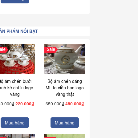
ẢN PHẨM NỔI BẬT
Bộ ấm chén bưởi
Bộ ấm chén dáng
ành kẻ chỉ in logo
ML to viền hạc logo
vàng
vàng thật
80.000₫
220.000₫
650.000₫
480.000₫
Mua hàng
Mua hàng