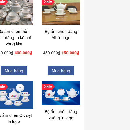
Bộ ấm chén thần
Bộ ấm chén dáng
èn dáng to kẻ chỉ
ML in logo
vàng kim
50.000₫
400.000₫
450.000₫
150.000₫
Mua hàng
Mua hàng
Bộ ấm chén dáng
ộ ấm chén CK dẹt
vuông in logo
in logo