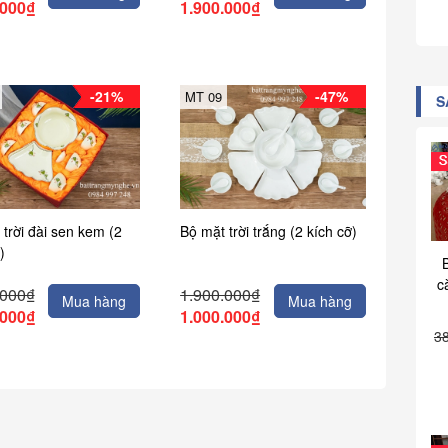
.000₫
1.900.000₫
-21%
-47%
MT 09
S
trời đài sen kem (2
Bộ mặt trời trắng (2 kích cỡ)
)
c
.000₫
1.900.000₫
Mua hàng
Mua hàng
.000₫
1.000.000₫
3