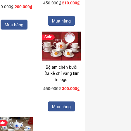
450.000₫
210.000₫
50.000₫
200.000₫
Mua hàng
Mua hàng
Bộ ấm chén bưởi
lửa kẻ chỉ vàng kim
in logo
450.000₫
300.000₫
Mua hàng