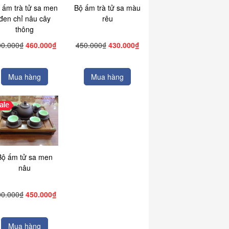
 ấm trà tử sa men
Bộ ấm trà tử sa màu
đen chỉ nâu cây
rêu
thông
00.000₫
460.000₫
450.000₫
430.000₫
Mua hàng
Mua hàng
Bộ ấm tử sa men
nâu
00.000₫
450.000₫
Mua hàng