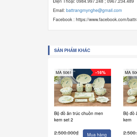
Điện Thoại: 0984.997.248 ; 0967.234.489
Email:
b
attrangmynghe@gmail.com
Facebook : https://www.facebook.com/bat
SẢN PHẨM KHÁC
-16%
MA 5061
MA 50
Bộ đồ ăn trúc chuồn men
Bộ đồ 
kem set 2
kem
2.500.000₫
2.500
Mua hàng