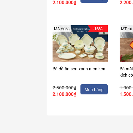
2.100.000₫
2.200
-16%
MA 5058
MT 10
Bộ đồ ăn sen xanh men kem
Bộ mặt 
kích cỡ
2.500.000₫
1.900
Mua hàng
2.100.000₫
1.500