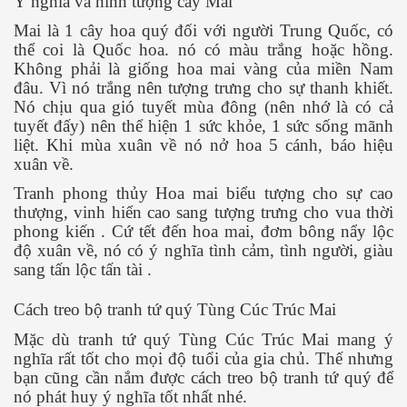
Ý nghĩa và hình tượng cây Mai
Mai là 1 cây hoa quý đối với người Trung Quốc, có
thể coi là Quốc hoa. nó có màu trắng hoặc hồng.
Không phải là giống hoa mai vàng của miền Nam
đâu. Vì nó trắng nên tượng trưng cho sự thanh khiết.
Nó chịu qua gió tuyết mùa đông (nên nhớ là có cả
tuyết đấy) nên thể hiện 1 sức khỏe, 1 sức sống mãnh
liệt. Khi mùa xuân về nó nở hoa 5 cánh, báo hiệu
xuân về.
Tranh phong thủy Hoa mai biểu tượng cho sự cao
thượng, vinh hiển cao sang tượng trưng cho vua thời
phong kiến . Cứ tết đến hoa mai, đơm bông nẩy lộc
độ xuân về, nó có ý nghĩa tình cảm, tình người, giàu
sang tấn lộc tấn tài .
Cách treo bộ tranh tứ quý Tùng Cúc Trúc Mai
Mặc dù tranh tứ quý Tùng Cúc Trúc Mai mang ý
nghĩa rất tốt cho mọi độ tuổi của gia chủ. Thế nhưng
bạn cũng cần nắm được cách treo bộ tranh tứ quý để
nó phát huy ý nghĩa tốt nhất nhé.