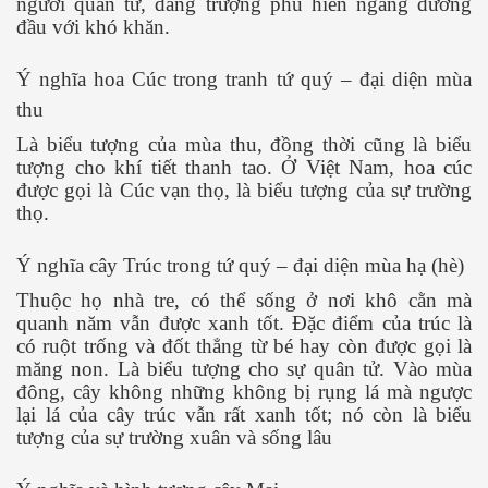
người quân tử, đấng trượng phu hiên ngang đương
đầu với khó khăn.
Ý nghĩa hoa Cúc trong tranh tứ quý – đại diện mùa
thu
Là biểu tượng của mùa thu, đồng thời cũng là biểu
tượng cho khí tiết thanh tao. Ở Việt Nam, hoa cúc
được gọi là Cúc vạn thọ, là biểu tượng của sự trường
thọ.
Ý nghĩa cây Trúc trong tứ quý – đại diện mùa hạ (hè)
Thuộc họ nhà tre, có thể sống ở nơi khô cằn mà
quanh năm vẫn được xanh tốt. Đặc điểm của trúc là
có ruột trống và đốt thẳng từ bé hay còn được gọi là
măng non. Là biểu tượng cho sự quân tử. Vào mùa
đông, cây không những không bị rụng lá mà ngược
lại lá của cây trúc vẫn rất xanh tốt; nó còn là biểu
tượng của sự trường xuân và sống lâu