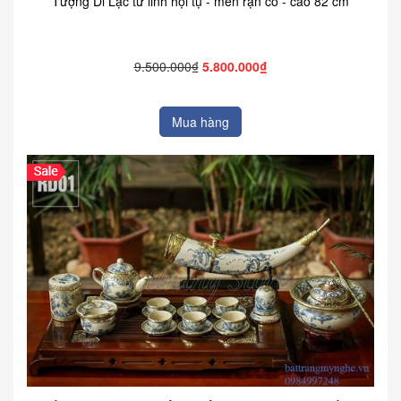
Tượng Di Lặc tứ linh hội tụ - men rạn cổ - cao 82 cm
9.500.000₫
5.800.000₫
Mua hàng