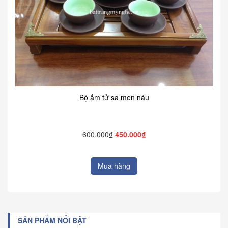
Bộ ấm tử sa men nâu
600.000₫
450.000₫
Mua hàng
SẢN PHẨM NỔI BẬT