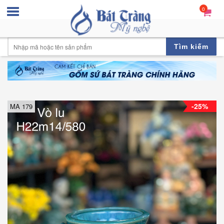
0
Tìm kiếm
-25%
MA 179