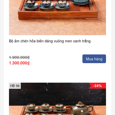
Bộ ấm chén hỏa biến dáng vuông men xanh trắng
1.900.000₫
Mua hàng
1.300.000₫
-34%
HB 56