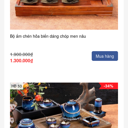
Bộ ấm chén hỏa biến dáng chóp men nâu
1.900.000₫
Mua hàng
1.300.000₫
-34%
HB 53