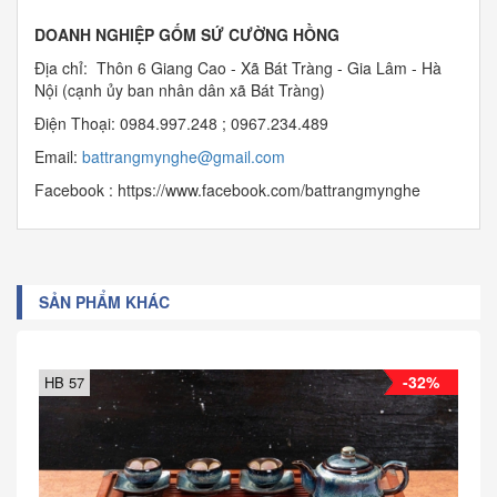
DOANH NGHIỆP GỐM SỨ CƯỜNG HỒNG
Địa chỉ: Thôn 6 Giang Cao - Xã Bát Tràng - Gia Lâm - Hà
Nội (cạnh ủy ban nhân dân xã Bát Tràng)
Điện Thoại: 0984.997.248 ; 0967.234.489
Email:
b
attrangmynghe@gmail.com
Facebook : https://www.facebook.com/battrangmynghe
SẢN PHẨM KHÁC
-32%
HB 57