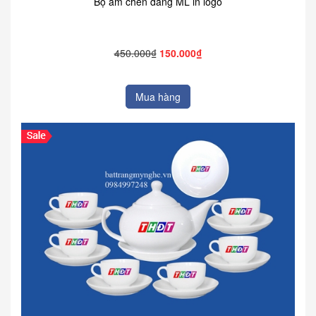
Bộ ấm chén dáng ML in logo
450.000₫
150.000₫
Mua hàng