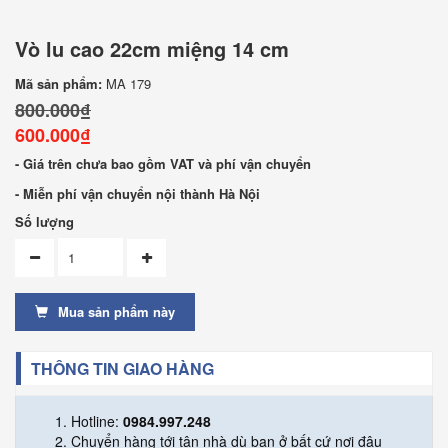
Vò lu cao 22cm miệng 14 cm
Mã sản phẩm:
MA 179
800.000₫
600.000₫
- Giá trên chưa bao gồm VAT và phí vận chuyển
- Miễn phí vận chuyển nội thành Hà Nội
Số lượng
Mua sản phẩm này
THÔNG TIN GIAO HÀNG
Hotline:
0984.997.248
Chuyển hàng tới tận nhà dù bạn ở bất cứ nơi đâu