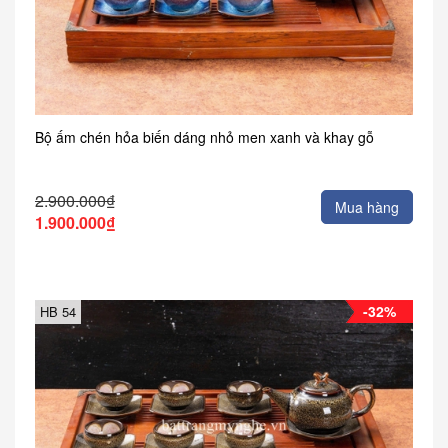
Bộ ấm chén hỏa biến dáng nhỏ men xanh và khay gỗ
2.900.000₫
Mua hàng
1.900.000₫
-32%
HB 54