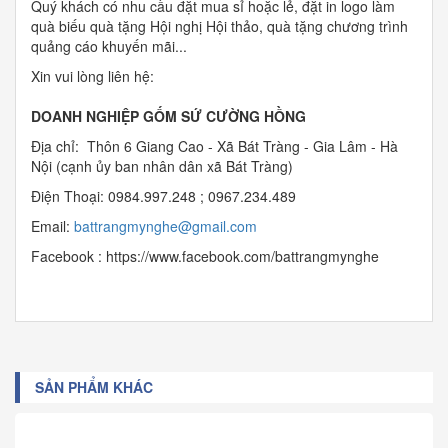
Quý khách có nhu cầu đặt mua sỉ hoặc lẻ, đặt in logo làm
quà biếu quà tặng Hội nghị Hội thảo, quà tặng chương trình
quảng cáo khuyến mãi...
Xin vui lòng liên hệ:
DOANH NGHIỆP GỐM SỨ CƯỜNG HỒNG
Địa chỉ: Thôn 6 Giang Cao - Xã Bát Tràng - Gia Lâm - Hà
Nội (cạnh ủy ban nhân dân xã Bát Tràng)
Điện Thoại: 0984.997.248 ; 0967.234.489
Email:
b
attrangmynghe@gmail.com
Facebook : https://www.facebook.com/battrangmynghe
SẢN PHẨM KHÁC