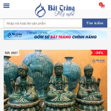
0
Tìm kiếm
-34%
MA 3657