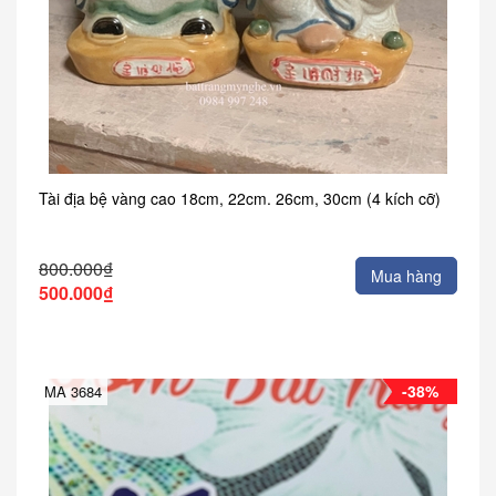
Tài địa bệ vàng cao 18cm, 22cm. 26cm, 30cm (4 kích cỡ)
800.000₫
Mua hàng
500.000₫
-38%
MA 3684