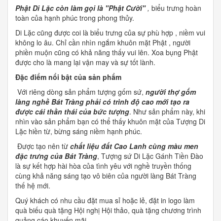
Phật Di Lặc còn làm gọi là "Phật Cười"
,
biểu trưng hoàn
toàn của hạnh phúc trong phong thủy.
Di Lặc cũng được coi là biểu trưng của sự phù hợp , niềm vui
không lo âu. Chỉ cần nhìn ngắm khuôn mặt Phật , người
phiền muộn cũng có khả năng thấy vui lên. Xoa bụng Phật
được cho là mang lại vận may và sự tốt lành.
Đặc điểm nổi bật của sản phẩm
Với riêng dòng sản phẩm tượng gốm sứ,
n
gười thợ gốm
làng nghề Bát Tràng phải có trình độ cao mới tạo ra
được cái thần thái của bức tượng
. Như sản phẩm này, khi
nhìn vào sản phẩm bạn có thể thấy khuôn mặt của Tượng Di
Lặc hiền từ, bừng sáng niềm hạnh phúc.
Được tạo nên từ
chất liệu đất Cao Lanh cùng màu men
đặc trưng của Bát Tràng
, Tượng sứ Di Lặc Gánh Tiền Đào
là sự kết hợp hài hòa của tình yêu với nghề truyền thống
cùng khả năng sáng tạo vô biên của người làng Bát Tràng
thế hệ mới.
Quý khách có nhu cầu đặt mua sỉ hoặc lẻ, đặt in logo làm
quà biếu quà tặng Hội nghị Hội thảo, quà tặng chương trình
quảng cáo khuyến mãi...