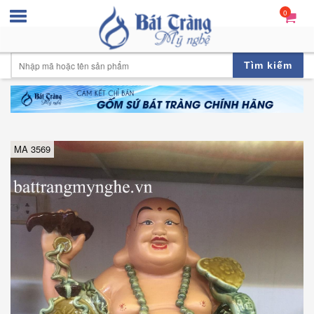
0
Tìm kiếm
MA 3569