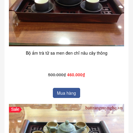
Bộ ấm trà tử sa men đen chỉ nâu cây thông
500.000₫
460.000₫
Mua hàng