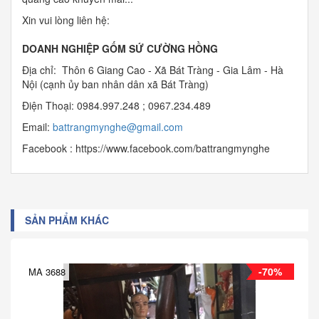
Xin vui lòng liên hệ:
DOANH NGHIỆP GỐM SỨ CƯỜNG HỒNG
Địa chỉ: Thôn 6 Giang Cao - Xã Bát Tràng - Gia Lâm - Hà
Nội (cạnh ủy ban nhân dân xã Bát Tràng)
Điện Thoại: 0984.997.248 ; 0967.234.489
Email:
b
attrangmynghe@gmail.com
Facebook : https://www.facebook.com/battrangmynghe
SẢN PHẨM KHÁC
-70%
MA 3688