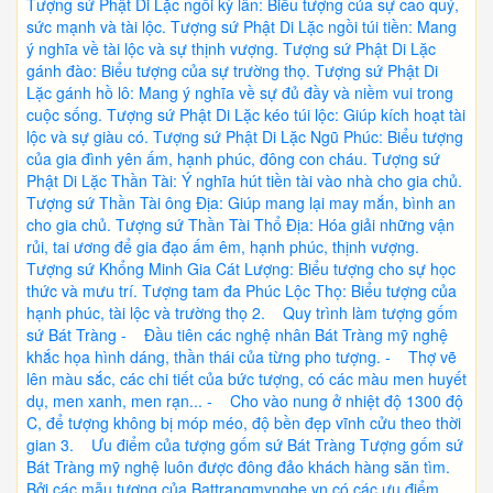
Tượng sứ Phật Di Lặc ngồi kỳ lân: Biểu tượng của sự cao quý,
sức mạnh và tài lộc. Tượng sứ Phật Di Lặc ngồi túi tiền: Mang
ý nghĩa về tài lộc và sự thịnh vượng. Tượng sứ Phật Di Lặc
gánh đào: Biểu tượng của sự trường thọ. Tượng sứ Phật Di
Lặc gánh hồ lô: Mang ý nghĩa về sự đủ đầy và niềm vui trong
cuộc sống. Tượng sứ Phật Di Lặc kéo túi lộc: Giúp kích hoạt tài
lộc và sự giàu có. Tượng sứ Phật Di Lặc Ngũ Phúc: Biểu tượng
của gia đình yên ấm, hạnh phúc, đông con cháu. Tượng sứ
Phật Di Lặc Thần Tài: Ý nghĩa hút tiền tài vào nhà cho gia chủ.
Tượng sứ Thần Tài ông Địa: Giúp mang lại may mắn, bình an
cho gia chủ. Tượng sứ Thần Tài Thổ Địa: Hóa giải những vận
rủi, tai ương để gia đạo ấm êm, hạnh phúc, thịnh vượng.
Tượng sứ Khổng Minh Gia Cát Lượng: Biểu tượng cho sự học
thức và mưu trí. Tượng tam đa Phúc Lộc Thọ: Biểu tượng của
hạnh phúc, tài lộc và trường thọ 2. Quy trình làm tượng gốm
sứ Bát Tràng - Đầu tiên các nghệ nhân Bát Tràng mỹ nghệ
khắc họa hình dáng, thần thái của từng pho tượng. - Thợ vẽ
lên màu sắc, các chi tiết của bức tượng, có các màu men huyết
dụ, men xanh, men rạn... - Cho vào nung ở nhiệt độ 1300 độ
C, để tượng không bị móp méo, độ bền đẹp vĩnh cửu theo thời
gian 3. Ưu điểm của tượng gốm sứ Bát Tràng Tượng gốm sứ
Bát Tràng mỹ nghệ luôn được đông đảo khách hàng săn tìm.
Bởi các mẫu tượng của Battrangmynghe.vn có các ưu điểm