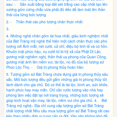
sau: - Sản xuất bằng loại đất sét trắng cao cấp nhất tạo lên
xương gốm cứng chắc vừa phải đủ dẻo để làm toát lên thần
thái của từng bức tượng
- Thần thái các pho tượng chân thực nhất:
Những nghệ nhân gốm tài hoa nhất, giàu kinh nghiệm nhất
của Bát Tràng mỹ nghệ thể hiện một cách chân thực các pho
tượng với Ánh mắt, nét cười, cử chỉ, điệu bộ tinh tế và có hồn.
Khuôn mặt phúc hậu, nụ cười từ bi hỷ xả của Phật Di Lặc,
gương mặt nghiêm nghị, thần thái uy phong của Quan Công,
gương mặt ánh lên niềm vui, tài lộc, no đủ của bộ tượng sứ
Phúc Lộc Thọ. - Giá trị phong thủy hoàn hảo:
Tượng gốm sứ Bát Tràng chứa đựng giá trị phong thủy sâu
sắc. Mỗi bức tượng đều gửi gắm những giá trị phong thủy tốt
lành dành cho gia chủ. Đó có thể là tài lộc, bình an, sức khỏe,
hạnh phúc hay may mắn. Chỉ cần rước tượng vào nhà hay
phòng làm việc đặt tại nơi trang trọng, những bức tượng sẽ
giúp kích hoạt vận may, tài lộc, niềm vui cho gia chủ. 4. Bát
Tràng mỹ nghệ– Địa chỉ cung cấp tượng gốm sứ Bát Tràng
chất lượng nhất Nhu cầu mua tượng gốm sứ Bát Tràng rất cao
kéo theo nhiều đơn vị cung cấp ra đời. Vậy nên không khó để