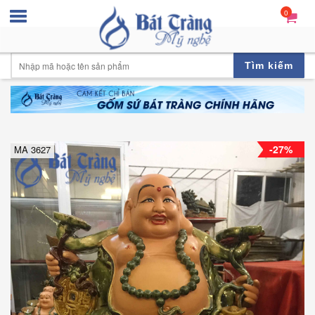
0
Tìm kiếm
-27%
MA 3627