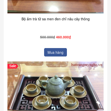
Bộ ấm trà tử sa men đen chỉ nâu cây thông
500.000₫
460.000₫
Mua hàng