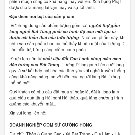
phiền muộn cũng có khả năng thấy vui lên. Xoa bụng Phật
được cho là mang lại vận may và sự tốt lành.
Đặc điểm nổi bật của sản phẩm
Với riêng dòng sản phẩm tượng gốm sứ,
n
gười thợ gốm
làng nghề Bát Tràng phải có trình độ cao mới tạo ra
được cái thần thái của bức tượng
. Như sản phẩm này, khi
nhìn vào sản phẩm bạn có thể thấy khuôn mặt của Tượng Di
Lặc hiền từ, bừng sáng niềm hạnh phúc.
Được tạo nên từ
chất liệu đất Cao Lanh cùng màu men
đặc trưng của Bát Tràng
, Tượng Di lạc gánh tiền cưỡi long
quy là sự kết hợp hài hòa của tình yêu với nghề truyền thống
cùng khả năng sáng tạo vô biên của người làng Bát Tràng
thế hệ mới.
Quý khách có nhu cầu đặt mua sỉ hoặc lẻ, đặt in logo làm
quà biếu quà tặng Hội nghị Hội thảo, quà tặng chương trình
quảng cáo khuyến mãi...
Xin vui lòng liên hệ:
DOANH NGHIỆP GỐM SỨ CƯỜNG HỒNG
Địa chỉ: Thôn 6 Giang Cao - Xã Bát Tràng - Gia Lâm - Hà