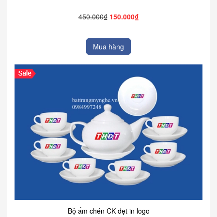
450.000₫
150.000₫
Mua hàng
Bộ ấm chén CK dẹt in logo