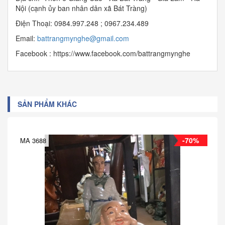
Nội (cạnh ủy ban nhân dân xã Bát Tràng)
Điện Thoại: 0984.997.248 ; 0967.234.489
Email:
b
attrangmynghe@gmail.com
Facebook : https://www.facebook.com/battrangmynghe
SẢN PHẨM KHÁC
-70%
MA 3688