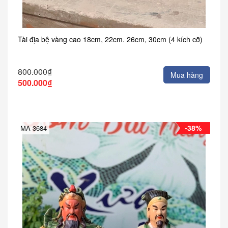
Tài địa bệ vàng cao 18cm, 22cm. 26cm, 30cm (4 kích cỡ)
800.000₫
Mua hàng
500.000₫
-38%
MA 3684