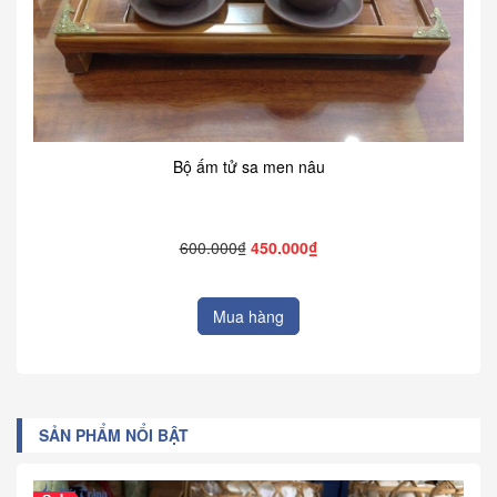
Bộ ấm tử sa men nâu
600.000₫
450.000₫
Mua hàng
SẢN PHẨM NỔI BẬT