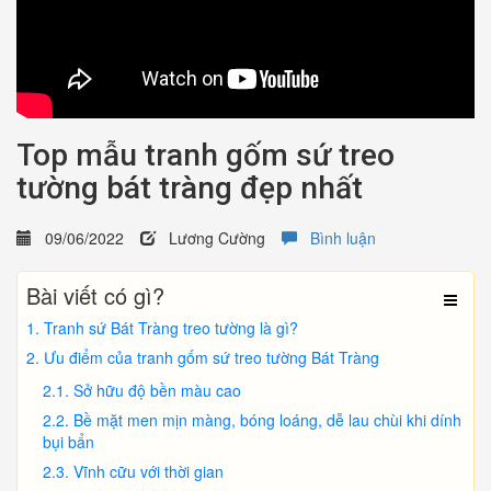
Top mẫu tranh gốm sứ treo
tường bát tràng đẹp nhất
09/06/2022
Lương Cường
Bình luận
Bài viết có gì?
Tranh sứ Bát Tràng treo tường là gì?
Ưu điểm của tranh gốm sứ treo tường Bát Tràng
Sở hữu độ bền màu cao
Bề mặt men mịn màng, bóng loáng, dễ lau chùi khi dính
bụi bẩn
Vĩnh cữu với thời gian