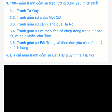
100+ mẫu tranh gốm sứ treo tường được yêu thích nhất
Tranh Tứ Quý
Tranh gốm sứ chùa Một Cột
Tranh gốm sứ cảnh làng quê Hà Nội
Tranh gốm sứ vẽ theo tích cá chép trông trăng, tứ bất
tử, vẽ chữ Nhẫn, chữ Tâm…
Tranh gốm sứ Bát Tràng vẽ theo đơn yêu cầu của quý
khách hàng
Địa chỉ mua tranh gốm sứ Bát Tràng uy tín tại Hà Nội