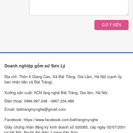
GỬI Ý KIẾN
Doanh nghiệp gốm sứ Sơn Lý
Địa chỉ: Thôn 6 Giang Cao, Xã Bát Tràng, Gia Lâm, Hà Nội (cạnh ủy
ban nhân dân xã Bát Tràng).
Xưởng sản xuất: KCN làng nghề Bát Tràng, Gia lâm, Hà Nội.
Điện thoại: 0984.997.248 - 0967.234.489
Email: battrangmynghe@gmail.com
Facebook: https://www.facebook.com/battrangmynghe
Giấy chứng nhận đăng ký kinh doanh số 020083, cấp ngày 02/07/2001
tại Hà Nội. Người đại diện: Lương Văn Sơn