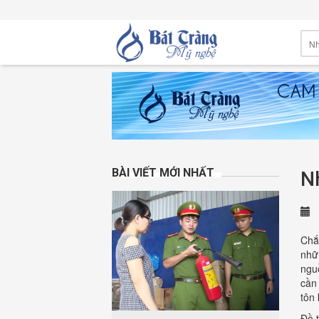
BÀI VIẾT MỚI NHẤT
Nh
2
Chắc
nhữ
ngu
cần
tôn 
Đồ t