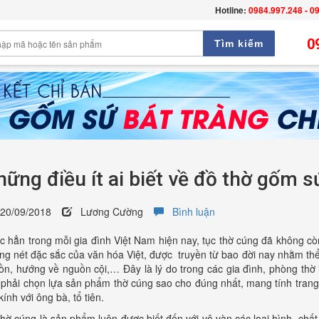
Hotline:
0984.997.248 - 0
0
Tìm kiếm
ững điều ít ai biết về đồ thờ gốm 
0/09/2018
Lương Cường
Bình luận
 hẳn trong mỗi gia đình Việt Nam hiện nay, tục thờ cúng đã không còn l
ng nét đặc sắc của văn hóa Việt, được truyền từ bao đời nay nhằm thể
ồn, hướng về nguồn cội,… Đây là lý do trong các gia đình, phòng thờ
 phải chọn lựa sản phẩm thờ cúng sao cho đúng nhất, mang tính trang 
kính với ông bà, tổ tiên.
hờ cúng là sản phẩm luôn được biết đến với vô vàn các loại hình, chất