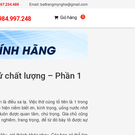
967.234.489
Email: battrangmynghe@gmail.com
984.997.248
Giỏ hàng
0
sứ chất lượng – Phần 1
à điều xa lạ. Việc thờ cúng tổ tiên là 1 trong
 hiện niềm biết ơn, kính trọng, uống nước nhớ
 luôn được quan tâm, chú trọng. Gia chủ cũng
nghiêm, trang trọng, để từ đó bày tỏ được sự
 liệu, giá thành khác nhau. Các bạn có thể tìm