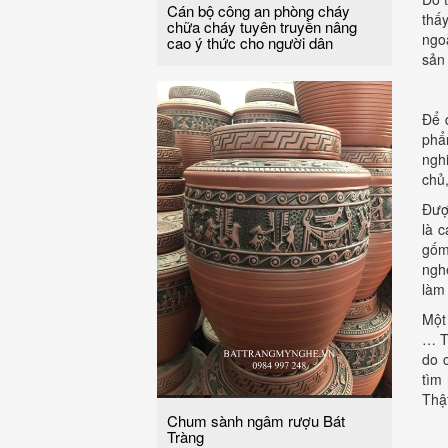
Cán bộ công an phòng cháy
thấ
chữa cháy tuyên truyền nâng
ngo
cao ý thức cho người dân
sản
Để 
phẩ
ngh
chủ,
Đượ
là 
gốm
ngh
làm
Một
… T
do 
tìm
Thậ
Chum sành ngâm rượu Bát
Tràng