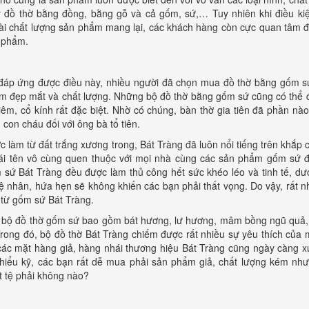
y đồ thờ bằng đồng, bằng gỗ và cả gốm, sứ,… Tuy nhiên khi điều kiện
ài chất lượng sản phẩm mang lại, các khách hàng còn cực quan tâm 
 phẩm.
đáp ứng được điều này, nhiều người đã chọn mua đồ thờ bằng gốm sứ
m đẹp mắt và chất lượng. Những bộ đồ thờ bằng gốm sứ cũng có thể 
iêm, cổ kính rất đặc biệt. Nhờ có chúng, bàn thờ gia tiên đã phần nào
 con cháu đối với ông bà tổ tiên.
c làm từ đất trắng xương trong, Bát Tràng đã luôn nổi tiếng trên khắ
cái tên vô cùng quen thuộc với mọi nhà cùng các sản phẩm gốm sứ 
 sứ Bát Tràng đều được làm thủ công hết sức khéo léo và tinh tế, dư
ệ nhân, hứa hẹn sẽ không khiến các bạn phải thất vọng. Do vậy, rất n
 từ gốm sứ Bát Tràng.
 bộ đồ thờ gốm sứ bao gồm bát hương, lư hương, mâm bồng ngũ quả,
rong đó, bộ đồ thờ Bát Tràng chiếm được rất nhiều sự yêu thích của mọ
các mặt hàng giả, hàng nhái thương hiệu Bát Tràng cũng ngày càng xu
 hiểu kỹ, các bạn rất dễ mua phải sản phẩm giả, chất lượng kém như
t tệ phải không nào?