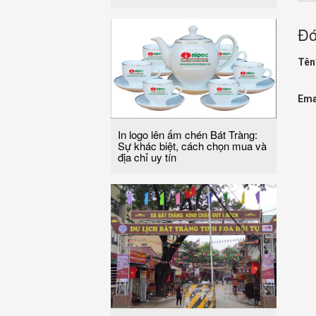
Đó
Tên
Ema
In logo lên ấm chén Bát Tràng:
Sự khác biệt, cách chọn mua và
địa chỉ uy tín