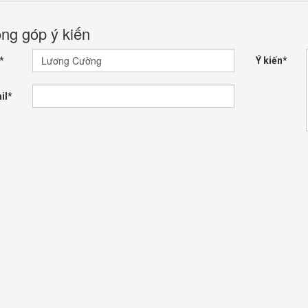
ng góp ý kiến
*
Ý kiến*
il*