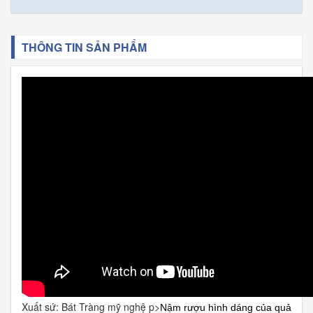
THÔNG TIN SẢN PHẨM
Xuất sứ: Bát Tràng mỹ nghệ p>
Nậm rượu hình dáng của quả