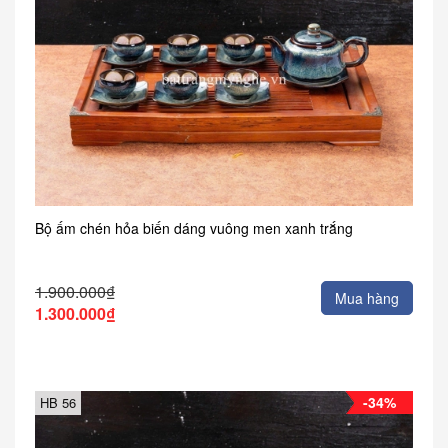
Bộ ấm chén hỏa biến dáng vuông men xanh trắng
1.900.000₫
Mua hàng
1.300.000₫
-34%
HB 56