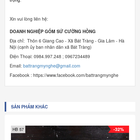
Xin vui lòng liên hệ:
DOANH NGHIỆP GỐM SỨ CƯỜNG HỒNG
Địa chỉ: Thôn 6 Giang Cao - Xã Bát Tràng - Gia Lâm - Hà
Nội (cạnh ủy ban nhân dân xã Bát Tràng)
Điện Thoại: 0984.997.248 ; 0967234489
Email:
b
attrangmynghe@gmail.com
Facebook : https://www.facebook.com/battrangmynghe
SẢN PHẨM KHÁC
-32%
HB 57