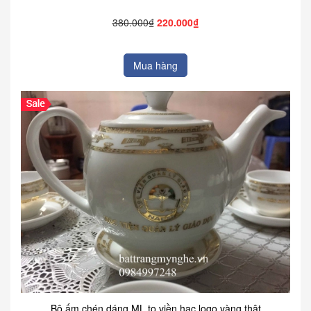
380.000₫
220.000₫
Mua hàng
Bộ ấm chén dáng ML to viền hạc logo vàng thật