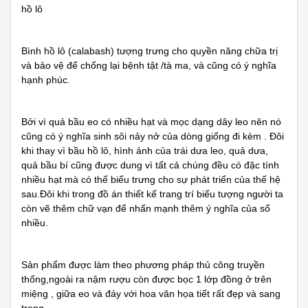
hồ lô
Bình hồ lô (calabash) tượng trưng cho quyền năng chữa trị
và bảo vệ để chống lại bệnh tật /tà ma, và cũng có ý nghĩa
hạnh phúc.
Bởi vì quả bầu eo có nhiều hạt và mọc dạng dây leo nên nó
cũng có ý nghĩa sinh sôi nảy nở của dòng giống đi kèm . Đôi
khi thay vì bầu hồ lô, hình ảnh của trái dưa leo, quả dưa,
quả bầu bí cũng được dung vì tất cả chúng đều có đặc tính
nhiều hạt mà có thể biểu trưng cho sự phát triển của thế hệ
sau.Đôi khi trong đồ án thiết kế trang trí biểu tượng người ta
còn vẽ thêm chữ vạn để nhấn mạnh thêm ý nghĩa của số
nhiều.
Sản phẩm được làm theo phương pháp thủ công truyền
thống,ngoài ra nậm
r
ư
ợu c
òn
đ
ư
ợc b
ọc 1 l
ớp
đ
ồng
ở tr
ên
mi
ệng , gi
ữa eo v
à
đ
áy v
ới hoa v
ăn h
ọa ti
ết r
ất
đẹp v
à sang
tr
ọng.