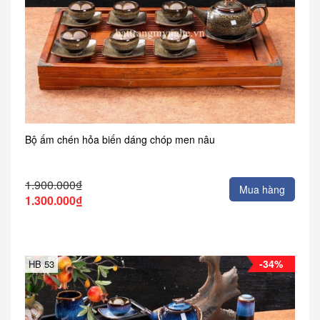
Bộ ấm chén hỏa biến dáng chóp men nâu
1.900.000₫
Mua hàng
1.300.000₫
-34%
HB 53