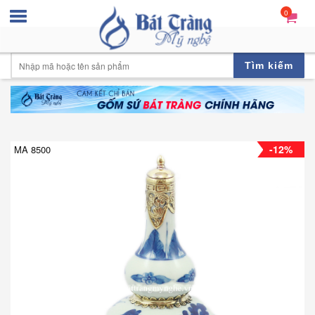
0
Tìm kiếm
-12%
MA 8500