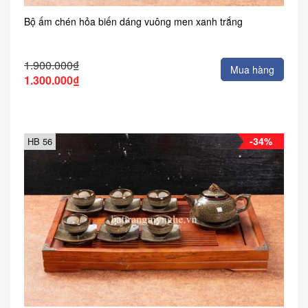
Bộ ấm chén hỏa biến dáng vuông men xanh trắng
1.900.000₫
Mua hàng
1.300.000₫
-34%
HB 56