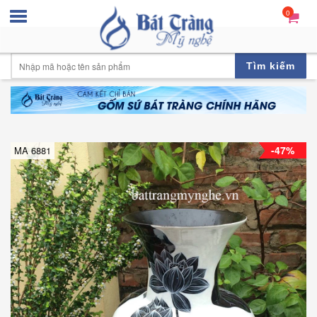
0
Tìm kiếm
-47%
MA 6881