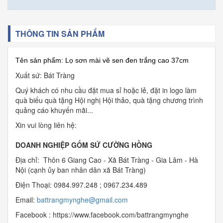
THÔNG TIN SẢN PHẨM
Tên sản phẩm: Lọ sơn mài vẽ sen đen trắng cao 37cm
Xuất sứ: Bát Tràng
Quý khách có nhu cầu đặt mua sỉ hoặc lẻ, đặt in logo làm
quà biếu quà tặng Hội nghị Hội thảo, quà tặng chương trình
quảng cáo khuyến mãi...
Xin vui lòng liên hệ:
DOANH NGHIỆP GỐM SỨ CƯỜNG HỒNG
Địa chỉ: Thôn 6 Giang Cao - Xã Bát Tràng - Gia Lâm - Hà
Nội (cạnh ủy ban nhân dân xã Bát Tràng)
Điện Thoại: 0984.997.248 ; 0967.234.489
Email:
b
attrangmynghe@gmail.com
Facebook : https://www.facebook.com/battrangmynghe