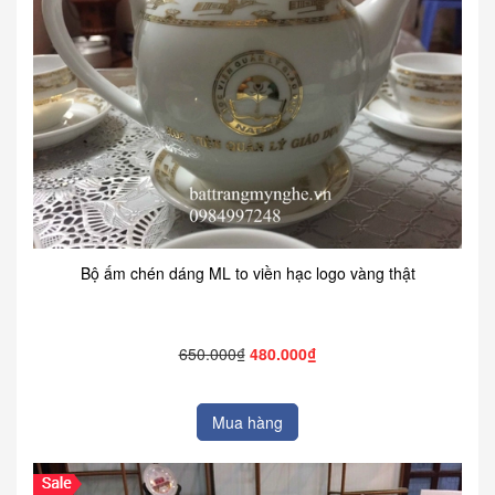
Bộ ấm chén dáng ML to viền hạc logo vàng thật
650.000₫
480.000₫
Mua hàng