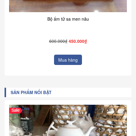
Bộ ấm tử sa men nâu
600.000₫
450.000₫
Mua hàng
SẢN PHẨM NỔI BẬT