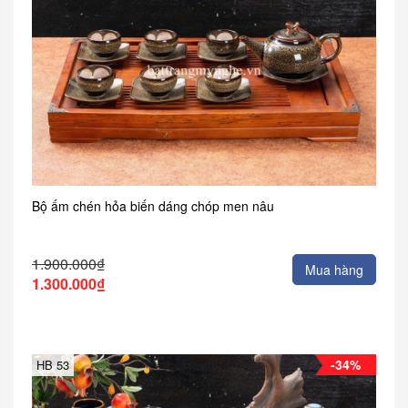
Bộ ấm chén hỏa biến dáng chóp men nâu
1.900.000₫
Mua hàng
1.300.000₫
-34%
HB 53