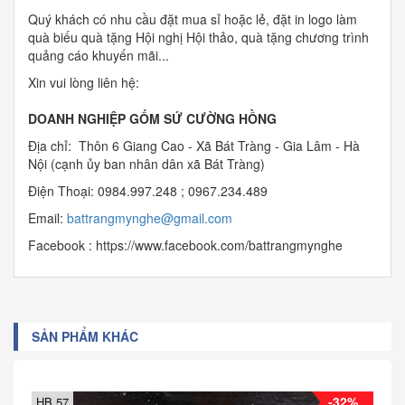
Quý khách có nhu cầu đặt mua sỉ hoặc lẻ, đặt in logo làm
quà biếu quà tặng Hội nghị Hội thảo, quà tặng chương trình
quảng cáo khuyến mãi...
Xin vui lòng liên hệ:
DOANH NGHIỆP GỐM SỨ CƯỜNG HỒNG
Địa chỉ: Thôn 6 Giang Cao - Xã Bát Tràng - Gia Lâm - Hà
Nội (cạnh ủy ban nhân dân xã Bát Tràng)
Điện Thoại: 0984.997.248 ; 0967.234.489
Email:
b
attrangmynghe@gmail.com
Facebook : https://www.facebook.com/battrangmynghe
SẢN PHẨM KHÁC
-32%
HB 57