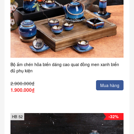
Bộ ấm chén hỏa biến dáng cao quai đồng men xanh biển
đủ phụ kiện
2.900.000₫
Mua hàng
1.900.000₫
-32%
HB 52