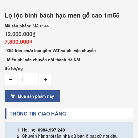
Lọ lộc bình bách hạc men gỗ cao 1m55
Mã sản phẩm:
MA 6544
12.000.000₫
7.800.000₫
- Giá trên chưa bao gồm VAT và phí vận chuyển
- Miễn phí vận chuyển nội thành Hà Nội
Số lượng
Mua sản phẩm này
THÔNG TIN GIAO HÀNG
Hotline:
0984.997.248
Chuyển hàng tới tận nhà dù bạn ở bất cứ nơi đâu