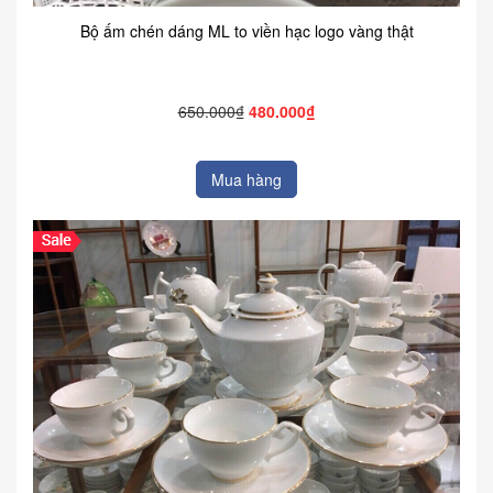
Bộ ấm chén dáng ML to viền hạc logo vàng thật
650.000₫
480.000₫
Mua hàng