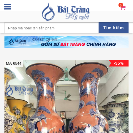
0
Tìm kiếm
-35%
MA 6544