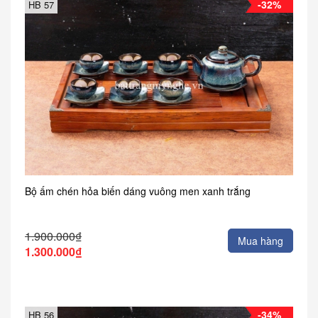
-32%
HB 57
Bộ ấm chén hỏa biến dáng vuông men xanh trắng
1.900.000₫
Mua hàng
1.300.000₫
-34%
HB 56