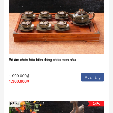
Bộ ấm chén hỏa biến dáng chóp men nâu
1.900.000₫
Mua hàng
1.300.000₫
-34%
HB 53