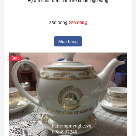
Bộ ấm chén bưởi cành kẻ chỉ in logo vàng
380.000₫
220.000₫
Mua hàng