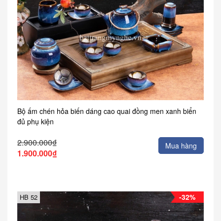
Bộ ấm chén hỏa biến dáng cao quai đồng men xanh biển
đủ phụ kiện
2.900.000₫
Mua hàng
1.900.000₫
-32%
HB 52