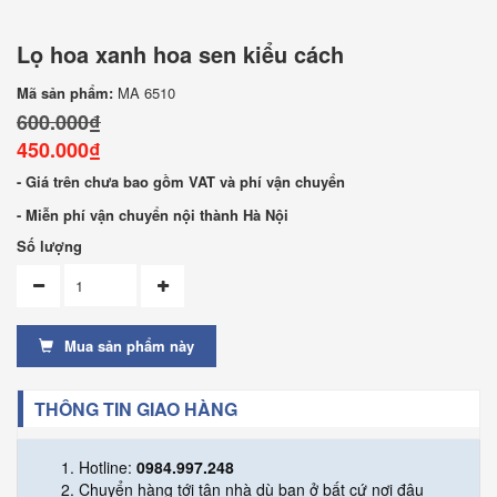
Lọ hoa xanh hoa sen kiểu cách
Mã sản phẩm:
MA 6510
600.000₫
450.000₫
- Giá trên chưa bao gồm VAT và phí vận chuyển
- Miễn phí vận chuyển nội thành Hà Nội
Số lượng
Mua sản phẩm này
THÔNG TIN GIAO HÀNG
Hotline:
0984.997.248
Chuyển hàng tới tận nhà dù bạn ở bất cứ nơi đâu