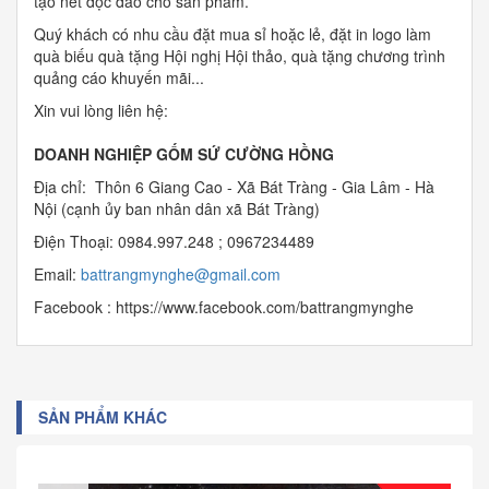
tạo nét độc đáo cho sản phẩm.
Quý khách có nhu cầu đặt mua sỉ hoặc lẻ, đặt in logo làm
quà biếu quà tặng Hội nghị Hội thảo, quà tặng chương trình
quảng cáo khuyến mãi...
Xin vui lòng liên hệ:
DOANH NGHIỆP GỐM SỨ CƯỜNG HỒNG
Địa chỉ: Thôn 6 Giang Cao - Xã Bát Tràng - Gia Lâm - Hà
Nội (cạnh ủy ban nhân dân xã Bát Tràng)
Điện Thoại: 0984.997.248 ; 0967234489
Email:
b
attrangmynghe@gmail.com
Facebook : https://www.facebook.com/battrangmynghe
SẢN PHẨM KHÁC