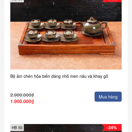
Bộ ấm chén hỏa biến dáng nhỏ men nâu và khay gỗ
2.900.000₫
Mua hàng
1.900.000₫
-34%
HB 55