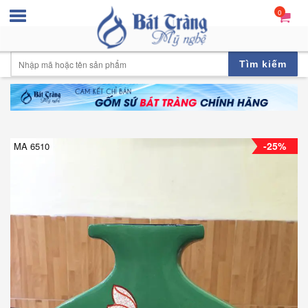
0
Tìm kiếm
-25%
MA 6510