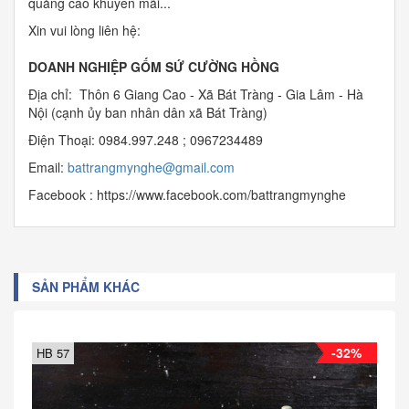
quảng cáo khuyến mãi...
Xin vui lòng liên hệ:
DOANH NGHIỆP GỐM SỨ CƯỜNG HỒNG
Địa chỉ: Thôn 6 Giang Cao - Xã Bát Tràng - Gia Lâm - Hà
Nội (cạnh ủy ban nhân dân xã Bát Tràng)
Điện Thoại: 0984.997.248 ; 0967234489
Email:
b
attrangmynghe@gmail.com
Facebook : https://www.facebook.com/battrangmynghe
SẢN PHẨM KHÁC
-32%
HB 57