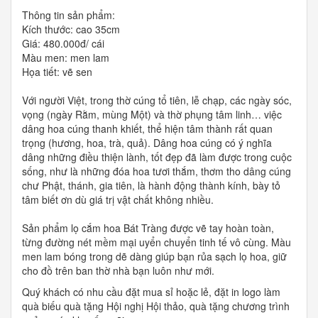
Thông tin sản phẩm:
Kích thước: cao 35cm
Giá: 480.000đ/ cái
Màu men: men lam
Họa tiết: vẽ sen
Với người Việt, trong thờ cúng tổ tiên, lễ chạp, các ngày sóc,
vọng (ngày Rằm, mùng Một) và thờ phụng tâm linh… việc
dâng hoa cúng thanh khiết, thể hiện tâm thành rất quan
trọng (hương, hoa, trà, quả). Dâng hoa cúng có ý nghĩa
dâng những điều thiện lành, tốt đẹp đã làm được trong cuộc
sống, như là những đóa hoa tươi thắm, thơm tho dâng cúng
chư Phật, thánh, gia tiên, là hành động thành kính, bày tỏ
tâm biết ơn dù giá trị vật chất không nhiều.
Sản phẩm lọ cắm hoa Bát Tràng được vẽ tay hoàn toàn,
từng đường nét mềm mại uyển chuyển tinh tế vô cùng. Màu
men lam bóng trong dẽ dàng giúp bạn rủa sạch lọ hoa, giữ
cho đồ trên ban thờ nhà bạn luôn như mới.
Quý khách có nhu cầu đặt mua sỉ hoặc lẻ, đặt in logo làm
quà biếu quà tặng Hội nghị Hội thảo, quà tặng chương trình