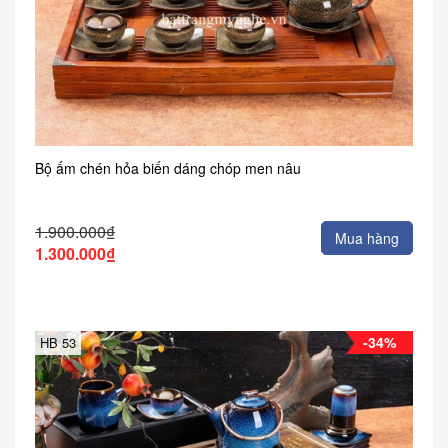
Bộ ấm chén hỏa biến dáng chóp men nâu
1.900.000₫
Mua hàng
1.300.000₫
-34%
HB 53