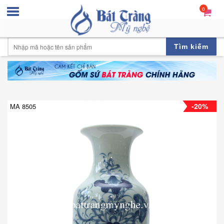
0
Tìm kiếm
-20%
MA 8505