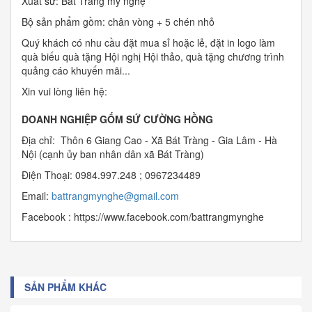
Xuất sứ: Bát Tràng mỹ nghệ
Bộ sản phẩm gồm: chân vòng + 5 chén nhỏ
Quý khách có nhu cầu đặt mua sỉ hoặc lẻ, đặt in logo làm
quà biếu quà tặng Hội nghị Hội thảo, quà tặng chương trình
quảng cáo khuyến mãi...
Xin vui lòng liên hệ:
DOANH NGHIỆP GỐM SỨ CƯỜNG HỒNG
Địa chỉ: Thôn 6 Giang Cao - Xã Bát Tràng - Gia Lâm - Hà
Nội (cạnh ủy ban nhân dân xã Bát Tràng)
Điện Thoại: 0984.997.248 ; 0967234489
Email:
b
attrangmynghe@gmail.com
Facebook : https://www.facebook.com/battrangmynghe
SẢN PHẨM KHÁC