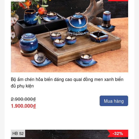
Bộ ấm chén hỏa biến dáng cao quai đồng men xanh biển
đủ phụ kiện
2.900.000₫
Mua hàng
1.900.000₫
-32%
HB 52