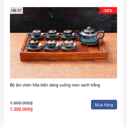
-32%
HB 57
Bộ ấm chén hỏa biến dáng vuông men xanh trắng
1.900.000₫
Mua hàng
1.300.000₫