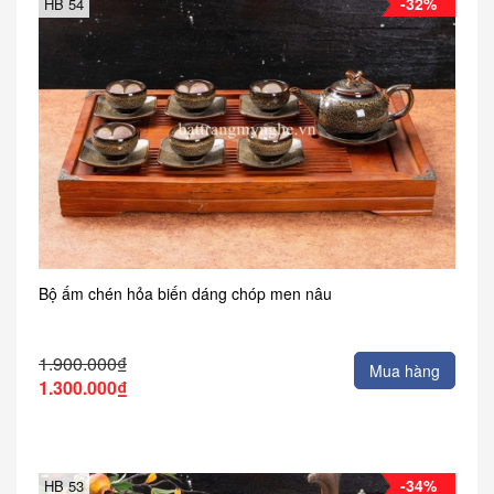
-32%
HB 54
Bộ ấm chén hỏa biến dáng chóp men nâu
1.900.000₫
Mua hàng
1.300.000₫
-34%
HB 53