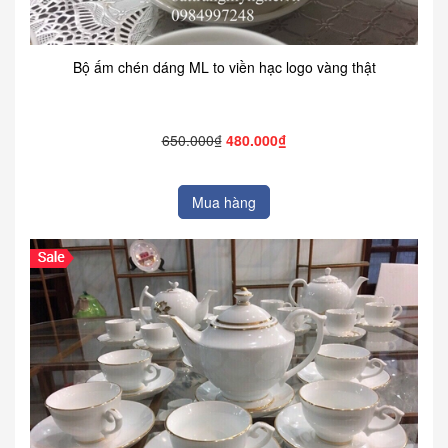
Bộ ấm chén dáng ML to viền hạc logo vàng thật
650.000₫
480.000₫
Mua hàng