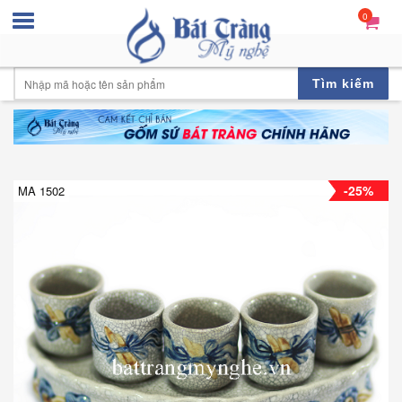
0
Tìm kiếm
-25%
MA 1502