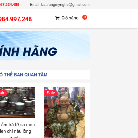
967.234.489
Email: battrangmynghe@gmail.com
984.997.248
Giỏ hàng
0
Ó THỂ BẠN QUAN TÂM
 ấm trà tử sa men
đen chỉ nâu lòng
xanh