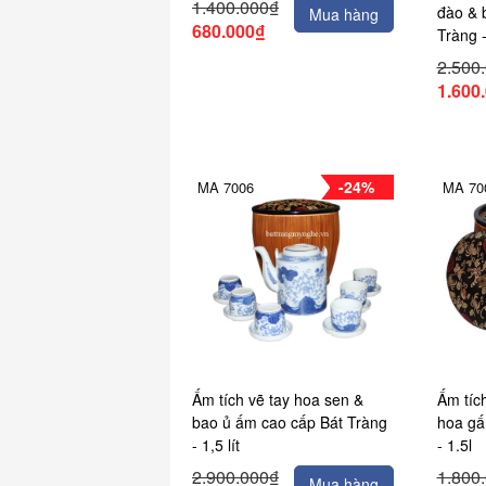
1.400.000₫
đào & 
Mua hàng
680.000₫
Tràng -
2.500
1.600
-24%
MA 7006
MA 70
Ấm tích vẽ tay hoa sen &
Ấm tíc
bao ủ ấm cao cấp Bát Tràng
hoa gấ
- 1,5 lít
- 1.5l
2.900.000₫
1.800
Mua hàng