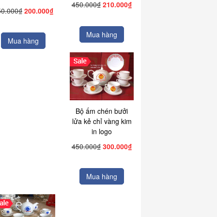
450.000₫
210.000₫
50.000₫
200.000₫
Mua hàng
Mua hàng
Bộ ấm chén bưởi
lửa kẻ chỉ vàng kim
in logo
450.000₫
300.000₫
Mua hàng