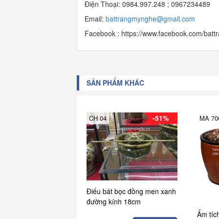
Điện Thoại: 0984.997.248 ; 0967234489
Email:
b
attrangmynghe@gmail.com
Facebook : https://www.facebook.com/bat
SẢN PHẨM KHÁC
-51%
CH 04
MA 70
Điếu bát bọc đồng men xanh
đường kính 18cm
Ấm tíc