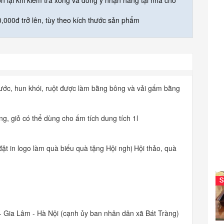
òn lại khi kiểm tra xong và đồng ý nhận hàng tại nhà cho
,000đ trở lên, tùy theo kích thước sản phẩm
ước, hun khói, ruột được làm bằng bông và vải gấm bằng
g, giỏ có thể dùng cho ấm tích dung tích 1l
ặt in logo làm quà biếu quà tặng Hội nghị Hội thảo, quà
.
- Gia Lâm - Hà Nội (cạnh ủy ban nhân dân xã Bát Tràng)