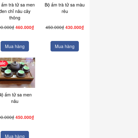
 ấm trà tử sa men
Bộ ấm trà tử sa màu
đen chỉ nâu cây
rêu
thông
00.000₫
460.000₫
450.000₫
430.000₫
Mua hàng
Mua hàng
Bộ ấm tử sa men
nâu
00.000₫
450.000₫
Mua hàng