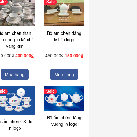
Bộ ấm chén thần
Bộ ấm chén dáng
èn dáng to kẻ chỉ
ML in logo
vàng kim
50.000₫
400.000₫
450.000₫
150.000₫
Mua hàng
Mua hàng
Bộ ấm chén dáng
ộ ấm chén CK dẹt
vuông in logo
in logo