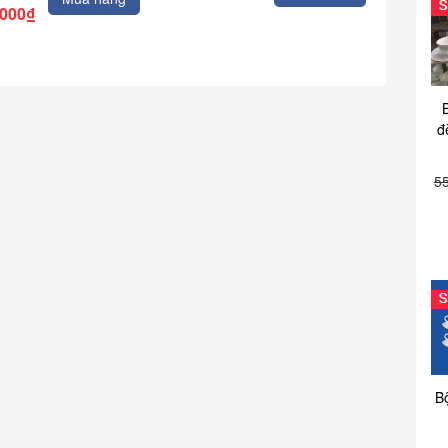
.000₫
đ
5
B