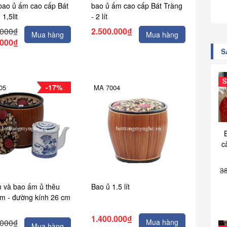
bao ủ ấm cao cấp Bát
bao ủ ấm cao cấp Bát Tràng
 1,5lit
- 2 lít
.000₫
2.500.000₫
Mua hàng
Mua hàng
.000₫
S
-17%
05
MA 7004
c
3
h và bao ấm ủ thêu
Bao ủ 1.5 lít
m - đường kính 26 cm
1.400.000₫
.000₫
Mua hàng
Mua hàng