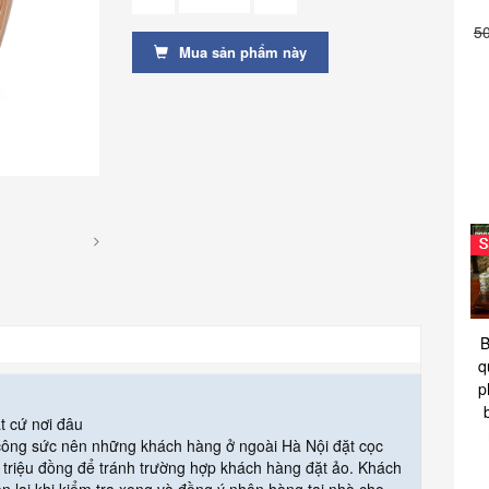
5
Mua sản phẩm này
B
q
p
t cứ nơi đâu
 công sức nên những khách hàng ở ngoài Hà Nội đặt cọc
triệu đồng để tránh trường hợp khách hàng đặt ảo. Khách