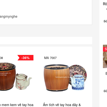
Bộ
trangmynghe
5
-36%
08
MA 7007
6
h mem kem vẽ tay hoa
Ấm tích vẽ tay hoa dây &