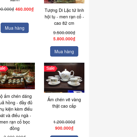
00.000₫
460.000₫
Tượng Di Lặc tứ linh
hội tụ - men rạn cổ -
cao 82 cm
Mua hàng
9.500.000₫
5.800.000₫
Mua hàng
ộ ấm chén dáng
Ấm chén vẽ vàng
uả hồng - đầy đủ
thật cao cấp
hụ kiện kèm điếu
bát và điếu ngà -
1.200.000₫
men rạn cổ bọc
900.000₫
đồng