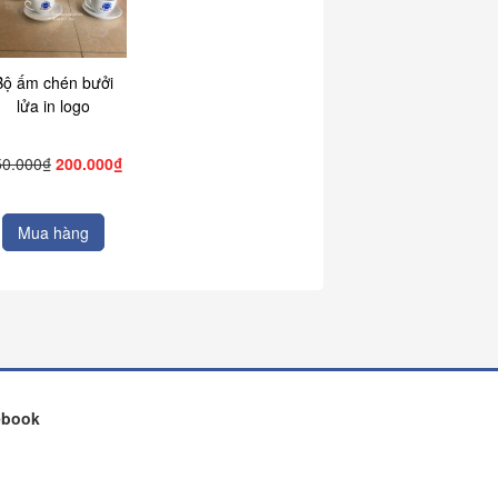
Bộ ấm chén bưởi
lửa in logo
50.000₫
200.000₫
Mua hàng
ebook