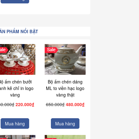
ẢN PHẨM NỔI BẬT
Bộ ấm chén bưởi
Bộ ấm chén dáng
ành kẻ chỉ in logo
ML to viền hạc logo
vàng
vàng thật
80.000₫
220.000₫
650.000₫
480.000₫
Mua hàng
Mua hàng