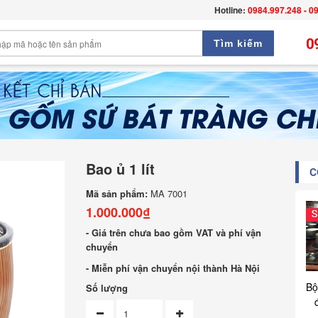
Hotline:
0984.997.248 - 0
0
Tìm kiếm
Bao ủ 1 lít
C
Mã sản phẩm:
MA 7001
1.000.000₫
- Giá trên chưa bao gồm VAT và phí vận
chuyển
- Miễn phí vận chuyển nội thành Hà Nội
Bộ
Số lượng