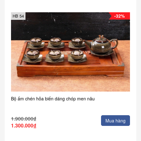
-32%
HB 54
Bộ ấm chén hỏa biến dáng chóp men nâu
1.900.000₫
Mua hàng
1.300.000₫