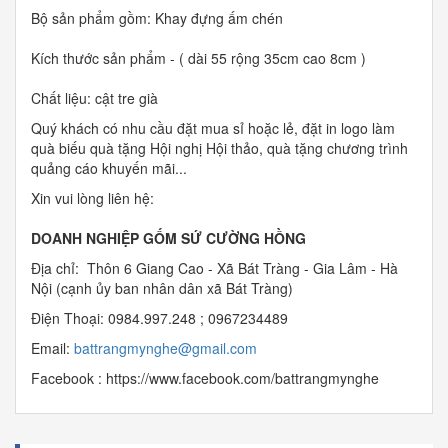
Bộ sản phẩm gồm: Khay đựng ấm chén
Kích thước sản phẩm - ( dài 55 rộng 35cm cao 8cm )
Chất liệu: cật tre già
Quý khách có nhu cầu đặt mua sỉ hoặc lẻ, đặt in logo làm
quà biếu quà tặng Hội nghị Hội thảo, quà tặng chương trình
quảng cáo khuyến mãi...
Xin vui lòng liên hệ:
DOANH NGHIỆP GỐM SỨ CƯỜNG HỒNG
Địa chỉ: Thôn 6 Giang Cao - Xã Bát Tràng - Gia Lâm - Hà
Nội (cạnh ủy ban nhân dân xã Bát Tràng)
Điện Thoại: 0984.997.248 ; 0967234489
Email:
b
attrangmynghe@gmail.com
Facebook : https://www.facebook.com/battrangmynghe