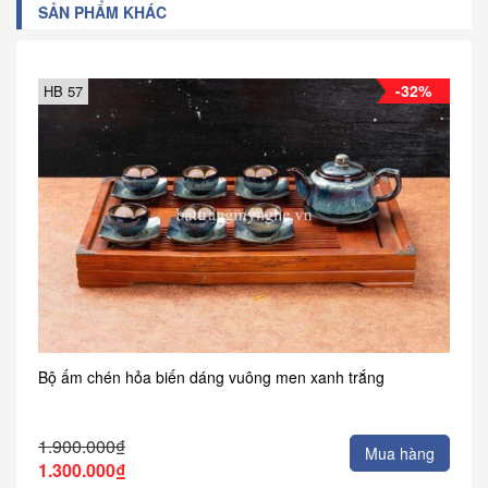
SẢN PHẨM KHÁC
-32%
HB 57
Bộ ấm chén hỏa biến dáng vuông men xanh trắng
1.900.000₫
Mua hàng
1.300.000₫