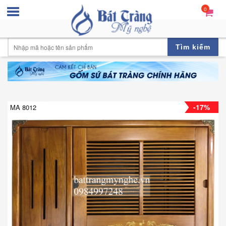
0
Tìm kiếm
-17%
MA 8012