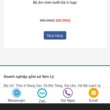
Bộ ấm chén bưởi lửa in logo
450.000₫
200.000₫
Mua hàng
Doanh nghiệp gốm sứ Sơn Lý
Địa chỉ: Thôn 6 Giang Cao, Xã Bát Tràng, Gia Lâm, Hà Nội (cạnh ủy
ban nhân dân xã Bát Tràng).
Xưởng sản xuất: KCN làng nghề Bát Tràng, Gia lâm, Hà Nội.
Messenger
Gọi Ngay
Email
Zalo
Điện thoại: 0984.997.248 - 0967.234.489