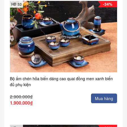
-34%
HB 53
Bộ ấm chén hỏa biến dáng cao quai đồng men xanh biển
đủ phụ kiện
2.900.000₫
Mua hàng
1.900.000₫