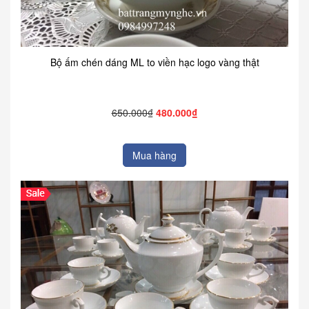
Bộ ấm chén dáng ML to viền hạc logo vàng thật
650.000₫
480.000₫
Mua hàng