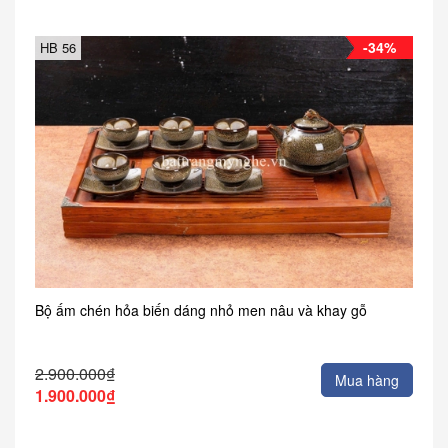
-34%
HB 56
Bộ ấm chén hỏa biến dáng nhỏ men nâu và khay gỗ
2.900.000₫
Mua hàng
1.900.000₫