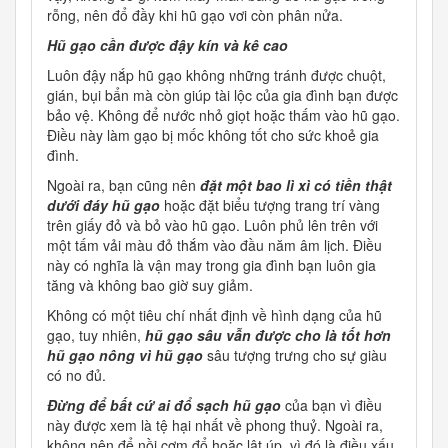
rỗng, nên đổ đầy khi hũ gạo vơi còn phân nửa.
Hũ gạo cần được đậy kín và kê cao
Luôn đậy nắp hũ gạo không những tránh được chuột,
gián, bụi bẩn mà còn giúp tài lộc của gia đình bạn được
bảo vệ. Không để nước nhỏ giọt hoặc thấm vào hũ gạo.
Điều này làm gạo bị mốc không tốt cho sức khoẻ gia
đình.
Ngoài ra, bạn cũng nên
đặt một bao lì xì có tiền thật
dưới đáy hũ gạo
hoặc đặt biểu tượng trang trí vàng
trên giấy đỏ và bỏ vào hũ gạo. Luôn phủ lên trên với
một tấm vải màu đỏ thắm vào đầu năm âm lịch. Điều
này có nghĩa là vận may trong gia đình bạn luôn gia
tăng và không bao giờ suy giảm.
Không có một tiêu chí nhất định về hình dạng của hũ
gạo, tuy nhiên,
hũ gạo sâu vẫn được cho là tốt hơn
hũ gạo nông vì hũ gạo
sâu tượng trưng cho sự giàu
có no đủ.
Đừng để bất cứ ai đổ sạch hũ gạo
của bạn vì điều
này được xem là tệ hại nhất về phong thuỷ. Ngoài ra,
không nên để nồi cơm đổ hoặc lật úp, vì đó là điều xấu.