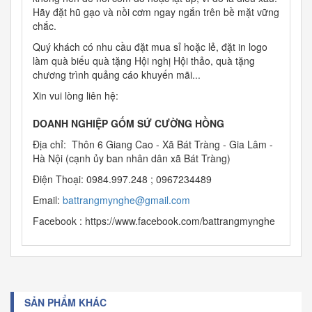
Hãy đặt hũ gạo và nồi cơm ngay ngắn trên bề mặt vững
chắc.
Quý khách có nhu cầu đặt mua sỉ hoặc lẻ, đặt in logo
làm quà biếu quà tặng Hội nghị Hội thảo, quà tặng
chương trình quảng cáo khuyến mãi...
Xin vui lòng liên hệ:
DOANH NGHIỆP GỐM SỨ CƯỜNG HỒNG
Địa chỉ: Thôn 6 Giang Cao - Xã Bát Tràng - Gia Lâm -
Hà Nội (cạnh ủy ban nhân dân xã Bát Tràng)
Điện Thoại: 0984.997.248 ; 0967234489
Email:
b
attrangmynghe@gmail.com
Facebook : https://www.facebook.com/battrangmynghe
SẢN PHẨM KHÁC