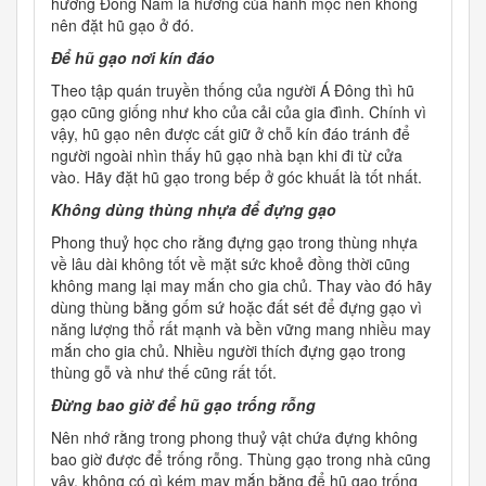
hướng Đông Nam là hướng của hành mộc nên không
nên đặt hũ gạo ở đó.
Để hũ gạo nơi kín đáo
Theo tập quán truyền thống của người Á Đông thì hũ
gạo cũng giống như kho của cải của gia đình. Chính vì
vậy, hũ gạo nên được cất giữ ở chỗ kín đáo tránh để
người ngoài nhìn thấy hũ gạo nhà bạn khi đi từ cửa
vào. Hãy đặt hũ gạo trong bếp ở góc khuất là tốt nhất.
Không dùng thùng nhựa để đựng gạo
Phong thuỷ học cho rằng đựng gạo trong thùng nhựa
về lâu dài không tốt về mặt sức khoẻ đồng thời cũng
không mang lại may mắn cho gia chủ. Thay vào đó hãy
dùng thùng bằng gốm sứ hoặc đất sét để đựng gạo vì
năng lượng thổ rất mạnh và bền vững mang nhiều may
mắn cho gia chủ. Nhiều người thích đựng gạo trong
thùng gỗ và như thế cũng rất tốt.
Đừng bao giờ để hũ gạo trống rỗng
Nên nhớ rằng trong phong thuỷ vật chứa đựng không
bao giờ được để trống rỗng. Thùng gạo trong nhà cũng
vậy, không có gì kém may mắn bằng để hũ gạo trống