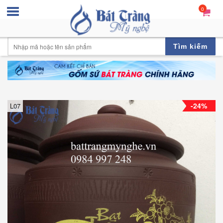
0
Tìm kiếm
-24%
L07