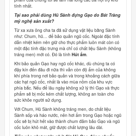
tính nhất.
Tại sao phải dùng Hũ Sành đựng Gạo do Bát Tràng
mỹ nghệ sản xuất?
Từ xa xưa ông cha ta đã sử dụng vật liệu bằng Sành
như: Chum, hũ… để bảo quản ngũ cốc. Ngoài đặc tính
dẫn nhiệt kém nên giữ cho thực phẩm luôn mát còn có
một đặc tính đặc trưng mà chỉ có chất liệu Sành (không
tráng men) mới có. Đó là tính
Hút ẩm
.
Khi bảo quản Gạo hay ngũ cốc khác, dù chúng ta có
đậy kín đến đâu đi nữa thì vẫn còn độ ẩm của không
khí phía trong nơi bảo quản và trong khoảng cách giữa
các hạt ngũ cốc, nhất là vào mùa nồm của khu vực
phía bắc. Nếu để lâu ngày không xử lý thì Gạo và thực
phẩm sẽ bị mốc kém chất lượng, không an toàn cho
sức khỏe người sử dụng.
Với Chum, Hũ Sành không tráng men, do chất liệu
Sành sốp và háo nước, nên hơi ẩm trong Gạo hoặc ngũ
cốc sẽ bị hút hết vào thành chum đảm bảo Gạo và ngũ
cốc luôn khô mát, giữ được chất lượng lâu dài.