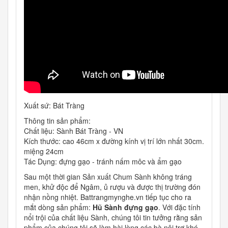
Xuất sứ: Bát Tràng
Thông tin sản phẩm:
Chất liệu: Sành Bát Tràng - VN
Kích thước: cao 46cm x đường kính vị trí lớn nhất 30cm.
miệng 24cm
Tác Dụng: đựng gạo - tránh nấm môc và ẩm gạo
Sau một thời gian Sản xuất Chum Sành không tráng
men, khử độc để Ngâm, ủ rượu và được thị trường đón
nhận nồng nhiệt. Battrangmynghe.vn tiếp tục cho ra
mắt dòng sản phẩm:
Hũ Sành đựng gạo
. Với đặc tính
nổi trội của chất liệu Sành, chúng tôi tin tưởng rằng sản
phẩm của chúng tôi sẽ làm hài lòng các bà nội trợ khó