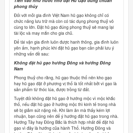
Tiền vào như nước nhờ đặt Hũ Gạo đúng chuẩn
phong thủy
Đối với mỗi gia đình Việt Nam hũ gạo không chỉ có
chức năng lưu trữ mà còn có tác dụng phong thuỷ vô
cùng to lớn. Đặt hũ gạo đúng phong thuỷ sẽ mang lại
tài lộc và may mắn cho gia chủ.
Để tài vận gia đình luôn được hanh thông, gia đình luôn
yên ấm, hạnh phúc khi đặt hũ gạo bạn cần phải lưu ý
những vấn đề sau:
Không đặt hũ gạo hướng Đông và hướng Đông
Nam
Phong thuỷ cho rằng, hũ gạo thuộc thổ nên kho gạo
hay hũ gạo đặt ở phương vị thổ là tốt nhất bởi vì gạo là
sản phẩm từ thóc lúa, được trồng từ đất.
Tuyệt đối không đặt hũ gạo ở hướng mộc vì mộc khắc
thổ, nếu đặt hũ gạo ở hướng mộc thì kinh tế trong nhà
sẽ bị giảm sút nặng nề. Khi làm ăn mà thấy kém lợi
nhuận, bạn cũng nên để ý hướng đặt hũ gạo trong nhà.
Hướng Tây hay Đông Bắc là thích hợp nhất để đặt hũ
gạo vì đây là hướng của hành Thổ. Hướng Đông và