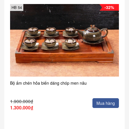
-32%
HB 54
Bộ ấm chén hỏa biến dáng chóp men nâu
1.900.000₫
Mua hàng
1.300.000₫