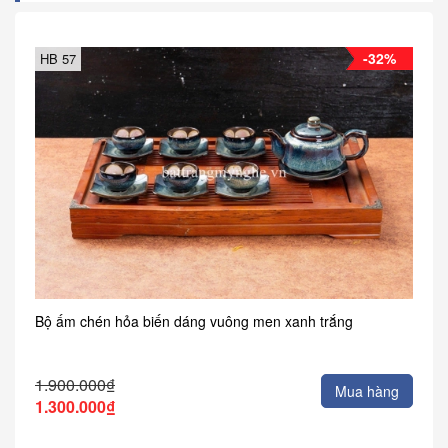
-32%
HB 57
Bộ ấm chén hỏa biến dáng vuông men xanh trắng
1.900.000₫
Mua hàng
1.300.000₫