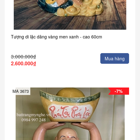
Tượng di lặc dâng vàng men xanh - cao 60cm
3.000.000₫
Mua hàng
2.600.000₫
-7%
MA 3673