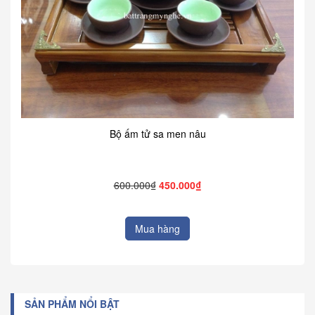
Bộ ấm tử sa men nâu
600.000₫
450.000₫
Mua hàng
SẢN PHẨM NỔI BẬT