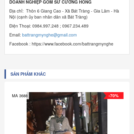
DOANH NGHIỆP GỐM SỨ CƯỜNG HỒNG
Địa chỉ: Thôn 6 Giang Cao - Xã Bát Tràng - Gia Lâm - Hà
Nội (cạnh ủy ban nhân dân xã Bát Tràng)
Điện Thoại: 0984.997.248 ; 0967.234.489
Email:
b
attrangmynghe@gmail.com
Facebook : https://www.facebook.com/battrangmynghe
SẢN PHẨM KHÁC
-70%
MA 3688