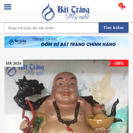
0
Tìm kiếm
-38%
MA 3634