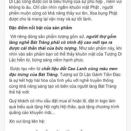
Di Lặc cũng được coi là biểu trưng của sự phù hợp , niềm vui
không lo âu. Chỉ cần nhìn ngắm khuôn mặt Phật , người
phiền muộn cũng có khả năng thấy vui lên. Xoa bụng Phật
được cho là mang lại vận may và sự tốt lành.
Đặc điểm nổi bật của sản phẩm
Với riêng dòng sản phẩm tượng gốm sứ,
n
gười thợ gốm
làng nghề Bát Tràng phải có trình độ cao mới tạo ra
được cái thần thái của bức tượng
. Như sản phẩm này, khi
nhìn vào sản phẩm bạn có thể thấy khuôn mặt của Tượng Di
Lặc hiền từ, bừng sáng niềm hạnh phúc.
Được tạo nên từ
chất liệu đất Cao Lanh cùng màu men
đặc trưng của Bát Tràng
, Tượng sứ Di Lặc Gánh Tiền Đào
là sự kết hợp hài hòa của tình yêu với nghề truyền thống
cùng khả năng sáng tạo vô biên của người làng Bát Tràng
thế hệ mới.
Quý khách có nhu cầu đặt mua sỉ hoặc lẻ, đặt in logo làm
quà biếu quà tặng Hội nghị Hội thảo, quà tặng chương trình
quảng cáo khuyến mãi...
Xin vui lòng liên hệ: