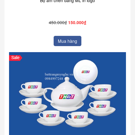
Bộ ấm chén dáng ML in logo
450.000₫
150.000₫
Mua hàng