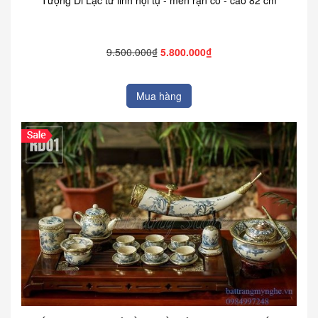
Tượng Di Lặc tứ linh hội tụ - men rạn cổ - cao 82 cm
9.500.000₫
5.800.000₫
Mua hàng