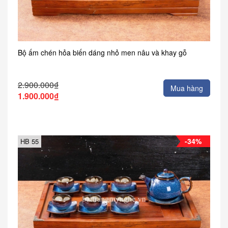
Bộ ấm chén hỏa biến dáng nhỏ men nâu và khay gỗ
2.900.000₫
Mua hàng
1.900.000₫
-34%
HB 55