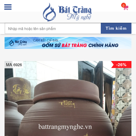
0
Tìm kiếm
-26%
MA 6926