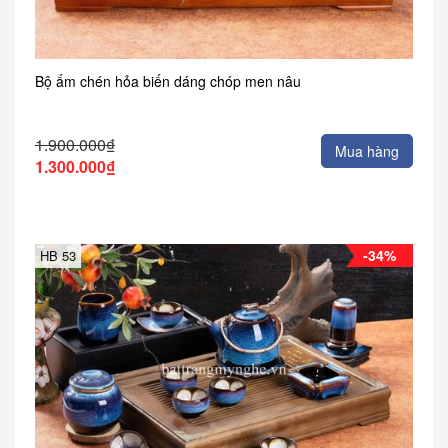
Bộ ấm chén hỏa biến dáng chóp men nâu
1.900.000₫
Mua hàng
1.300.000₫
-34%
HB 53