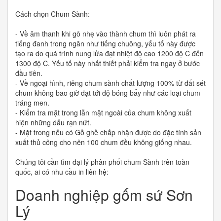
Cách chọn Chum Sành:
- Về âm thanh khi gõ nhẹ vào thành chum thì luôn phát ra
tiếng đanh trong ngân như tiếng chuông, yếu tố này được
tạo ra do quá trình nung lửa đạt nhiệt độ cao 1200 độ C đến
1300 độ C. Yếu tố này nhất thiết phải kiểm tra ngay ở bước
đầu tiên.
- Về ngoại hình, riêng chum sành chất lượng 100% từ đất sét
chum không bao giờ đạt tới độ bóng bẩy như các loại chum
tráng men.
- Kiểm tra mặt trong lẫn mặt ngoài của chum không xuất
hiện những dấu rạn nứt.
- Mặt trong nếu có Gồ ghề chấp nhận được do đặc tính sản
xuất thủ công cho nên 100 chum đều không giống nhau.
Chúng tôi cần tìm đại lý phân phối chum Sành trên toàn
quốc, ai có nhu cầu in liên hệ:
Doanh nghiệp gốm sứ Sơn
Lý