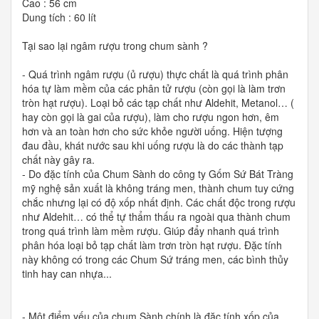
Cao : 56 cm
Dung tích : 60 lít
Tại sao lại ngâm rượu trong chum sành ?
- Quá trình ngâm rượu (ủ rượu) thực chất là quá trình phân
hóa tự làm mềm của các phân tử rượu (còn gọi là làm trơn
tròn hạt rượu). Loại bỏ các tạp chất như Aldehit, Metanol… (
hay còn gọi là gai của rượu), làm cho rượu ngon hơn, êm
hơn và an toàn hơn cho sức khỏe người uống. Hiện tượng
đau đầu, khát nước sau khi uống rượu là do các thành tạp
chất này gây ra.
- Do đặc tính của Chum Sành do công ty Gốm Sứ Bát Tràng
mỹ nghệ sản xuất là không tráng men, thành chum tuy cứng
chắc nhưng lại có độ xốp nhất định. Các chất độc trong rượu
như Aldehit… có thể tự thẩm thấu ra ngoài qua thành chum
trong quá trình làm mềm rượu. Giúp đẩy nhanh quá trình
phân hóa loại bỏ tạp chất làm trơn tròn hạt rượu. Đặc tính
này không có trong các Chum Sứ tráng men, các bình thủy
tinh hay can nhựa...
- Một điểm yếu của chum Sành chính là đặc tính xốp của