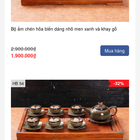
Bộ ấm chén hỏa biến dáng nhỏ men xanh và khay gỗ
2.900.000₫
Mua hàng
1.900.000₫
-32%
HB 54