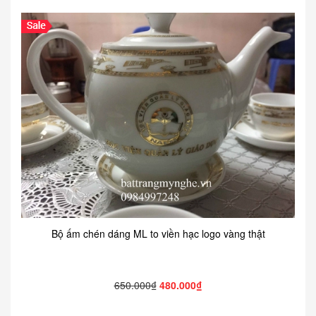
Bộ ấm chén dáng ML to viền hạc logo vàng thật
650.000₫
480.000₫