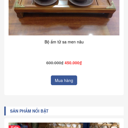
Bộ ấm tử sa men nâu
600.000₫
450.000₫
Mua hàng
SẢN PHẨM NỔI BẬT