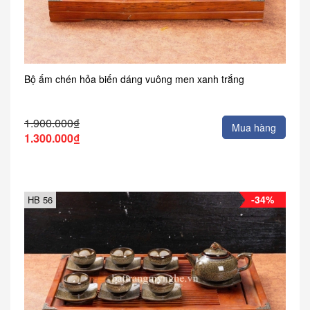
Bộ ấm chén hỏa biến dáng vuông men xanh trắng
1.900.000₫
Mua hàng
1.300.000₫
-34%
HB 56