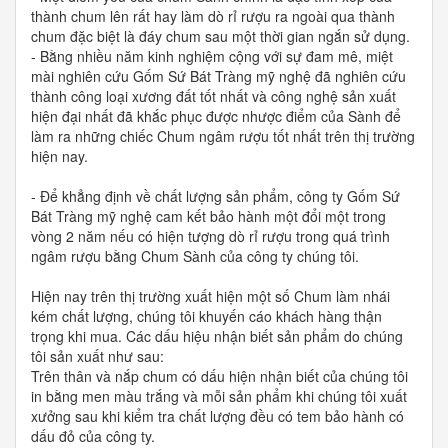
thành chum lên rất hay làm dò rỉ rượu ra ngoài qua thành
chum đặc biệt là đáy chum sau một thời gian ngắn sử dụng.
- Bằng nhiều năm kinh nghiệm cộng với sự đam mê, miệt
mài nghiên cứu Gốm Sứ Bát Tràng mỹ nghệ đã nghiên cứu
thành công loại xương đất tốt nhất và công nghệ sản xuất
hiện đại nhất đã khắc phục được nhược điểm của Sành để
làm ra những chiếc Chum ngâm rượu tốt nhất trên thị trường
hiện nay.
- Để khẳng định về chất lượng sản phẩm, công ty Gốm Sứ
Bát Tràng mỹ nghệ cam kết bảo hành một đổi một trong
vòng 2 năm nếu có hiện tượng dò rỉ rượu trong quá trình
ngâm rượu bằng Chum Sành của công ty chúng tôi.
Hiện nay trên thị trường xuất hiện một số Chum làm nhái
kém chất lượng, chúng tôi khuyến cáo khách hàng thận
trọng khi mua. Các dấu hiệu nhận biết sản phẩm do chúng
tôi sản xuất như sau:
Trên thân và nắp chum có dấu hiện nhận biết của chúng tôi
in bằng men màu trắng và mỗi sản phẩm khi chúng tôi xuất
xưởng sau khi kiểm tra chất lượng đều có tem bảo hành có
dấu đỏ của công ty.