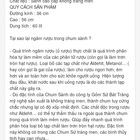
Chất liệu : Sành cao cấp không tráng men
QUY CÁCH SẢN PHẨM
Đường kính : 36 cm
Cao : 56 cm
Dung tích : 60 lít
Tại sao lại ngâm rượu trong chum sành ?
- Quá trình ngâm rượu (ủ rượu) thực chất là quá trình phân
hóa tự làm mềm của các phân tử rượu (còn gọi là làm trơn
tròn hạt rượu). Loại bỏ các tạp chất như Aldehit, Metanol… (
hay còn gọi là gai của rượu), làm cho rượu ngon hơn, êm
hơn và an toàn hơn cho sức khỏe người uống. Hiện tượng
đau đầu, khát nước sau khi uống rượu là do các thành tạp
chất này gây ra.
- Do đặc tính của Chum Sành do công ty Gốm Sứ Bát Tràng
mỹ nghệ sản xuất là không tráng men, thành chum tuy cứng
chắc nhưng lại có độ xốp nhất định. Các chất độc trong rượu
như Aldehit… có thể tự thẩm thấu ra ngoài qua thành chum
trong quá trình làm mềm rượu. Giúp đẩy nhanh quá trình
phân hóa loại bỏ tạp chất làm trơn tròn hạt rượu. Đặc tính
này không có trong các Chum Sứ tráng men, các bình thủy
tinh hay can nhựa...