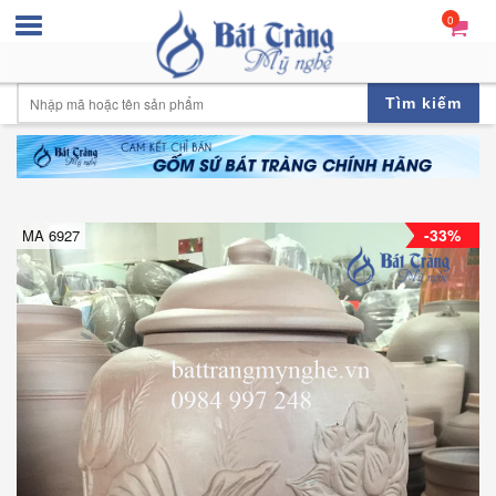
0
Tìm kiếm
-33%
MA 6927