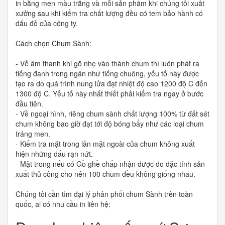
in bằng men màu trắng và mỗi sản phẩm khi chúng tôi xuất
xưởng sau khi kiểm tra chất lượng đều có tem bảo hành có
dấu đỏ của công ty.
Cách chọn Chum Sành:
- Về âm thanh khi gõ nhẹ vào thành chum thì luôn phát ra
tiếng đanh trong ngân như tiếng chuông, yếu tố này được
tạo ra do quá trình nung lửa đạt nhiệt độ cao 1200 độ C đến
1300 độ C. Yếu tố này nhất thiết phải kiểm tra ngay ở bước
đầu tiên.
- Về ngoại hình, riêng chum sành chất lượng 100% từ đất sét
chum không bao giờ đạt tới độ bóng bẩy như các loại chum
tráng men.
- Kiểm tra mặt trong lẫn mặt ngoài của chum không xuất
hiện những dấu rạn nứt.
- Mặt trong nếu có Gồ ghề chấp nhận được do đặc tính sản
xuất thủ công cho nên 100 chum đều không giống nhau.
Chúng tôi cần tìm đại lý phân phối chum Sành trên toàn
quốc, ai có nhu cầu in liên hệ: