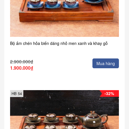
Bộ ấm chén hỏa biến dáng nhỏ men xanh và khay gỗ
2.900.000₫
Mua hàng
1.900.000₫
-32%
HB 54