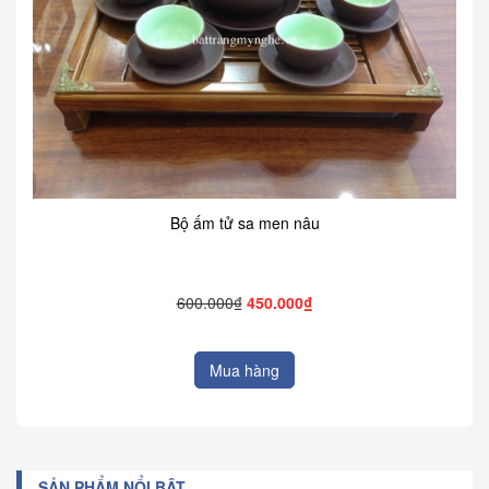
Bộ ấm tử sa men nâu
600.000₫
450.000₫
Mua hàng
SẢN PHẨM NỔI BẬT