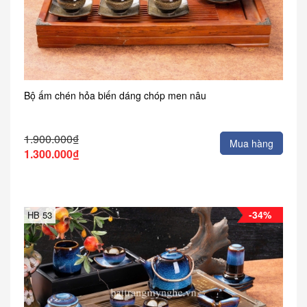
Bộ ấm chén hỏa biến dáng chóp men nâu
1.900.000₫
Mua hàng
1.300.000₫
-34%
HB 53