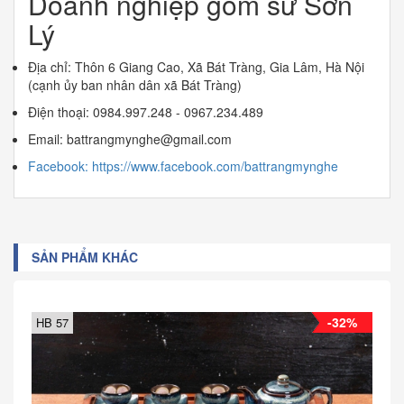
Doanh nghiệp gốm sứ Sơn
Lý
Địa chỉ: Thôn 6 Giang Cao, Xã Bát Tràng, Gia Lâm, Hà Nội
(cạnh ủy ban nhân dân xã Bát Tràng)
Điện thoại: 0984.997.248 - 0967.234.489
Email: battrangmynghe@gmail.com
Facebook: https://www.facebook.com/battrangmynghe
SẢN PHẨM KHÁC
-32%
HB 57