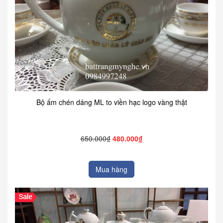
Bộ ấm chén dáng ML to viền hạc logo vàng thật
650.000₫
480.000₫
Mua hàng