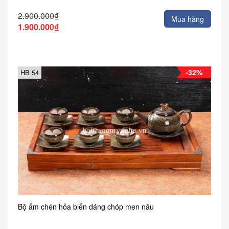
2.900.000₫
Mua hàng
1.900.000₫
-32%
HB 54
Bộ ấm chén hỏa biến dáng chóp men nâu