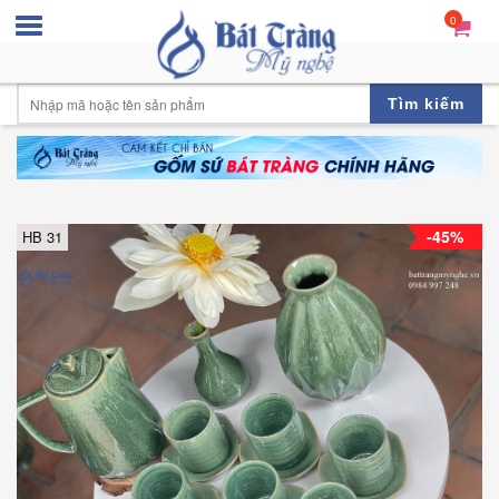
0
Tìm kiếm
-45%
HB 31