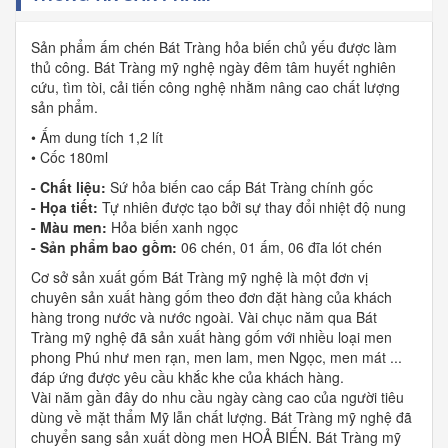
Sản phẩm ấm chén Bát Tràng hỏa biến chủ yếu được làm
thủ công. Bát Tràng mỹ nghệ ngày đêm tâm huyết nghiên
cứu, tìm tòi, cải tiến công nghệ nhằm nâng cao chất lượng
sản phẩm.
• Ấm dung tích 1,2 lít
• Cốc 180ml
- Chất liệu:
Sứ hỏa biến cao cấp Bát Tràng chính gốc
- Họa tiết:
Tự nhiên được tạo bởi sự thay đổi nhiệt độ nung
- Màu men:
Hỏa biến xanh ngọc
- Sản phẩm bao gồm:
06 chén, 01 ấm, 06 đĩa lót chén
Cơ sở sản xuất gốm Bát Tràng mỹ nghệ là một đơn vị
chuyên sản xuất hàng gốm theo đơn đặt hàng của khách
hàng trong nước và nước ngoài. Vài chục năm qua Bát
Tràng mỹ nghệ đã sản xuất hàng gốm với nhiều loại men
phong Phú như men rạn, men lam, men Ngọc, men mát ...
đáp ứng được yêu cầu khắc khe của khách hàng.
Vài năm gần đây do nhu cầu ngày càng cao của người tiêu
dùng về mặt thẩm Mỹ lẫn chất lượng. Bát Tràng mỹ nghệ đã
chuyển sang sản xuất dòng men HOẢ BIẾN. Bát Tràng mỹ