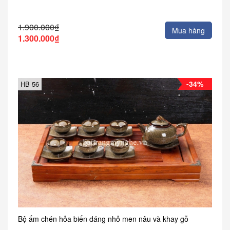
1.900.000₫
Mua hàng
1.300.000₫
-34%
HB 56
Bộ ấm chén hỏa biến dáng nhỏ men nâu và khay gỗ