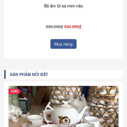
Bộ ấm tử sa men nâu
600.000₫
450.000₫
Mua hàng
SẢN PHẨM NỔI BẬT