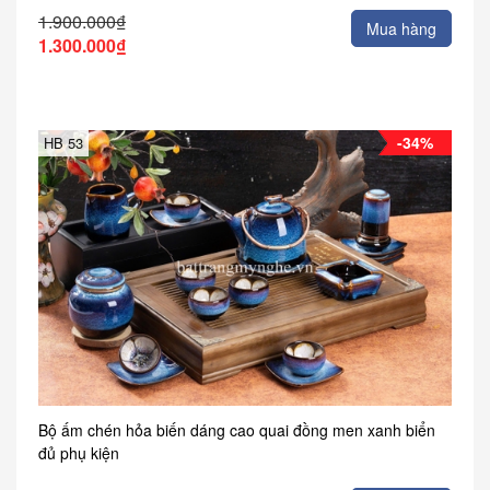
1.900.000₫
Mua hàng
1.300.000₫
-34%
HB 53
Bộ ấm chén hỏa biến dáng cao quai đồng men xanh biển
đủ phụ kiện