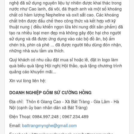
nghệ đã sử dụng nguyên liệu tự nhiên được khai thác trong
nước như Cao lanh, đá vôi, đá thạch anh và một số khoáng
chất có hàm lượng Nepheline và oxít sắt cao. Các khoáng
chất trên được đấu chế theo công thức và kết hợp với kỹ
thuật nung ( điều khiển ngọn lửa khi nung đốt sản phẩm) đã
tạo ra nhiều loại men đẹp mà không gây độc hại cho người
sử dụng và đã được ứng dụng vào các bộ đồ ăn, bộ ấm
chén trà, phin cà phê ... đã được người tiêu dùng đón nhận,
những nhà sưu tầm ưa thích.
Quý khách có nhu cầu đặt mua sỉ hoặc lẻ, đặt in logo làm
quà biếu quà tặng Hội nghị Hội thảo, quà tặng chương trình
quảng cáo khuyến mãi...
Xin vui lòng liên hệ:
DOANH NGHIỆP GỐM SỨ CƯỜNG HỒNG
Địa chỉ: Thôn 6 Giang Cao - Xã Bát Tràng - Gia Lâm - Hà
Nội (cạnh ủy ban nhân dân xã Bát Tràng)
Điện Thoại: 0984.997.248 ; 0967.234.489
Email:
b
attrangmynghe@gmail.com