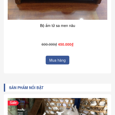
Bộ ấm tử sa men nâu
600.000₫
450.000₫
Mua hàng
SẢN PHẨM NỔI BẬT