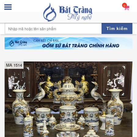
0
Tìm kiếm
MA 1514