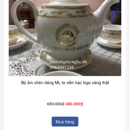
Bộ ấm chén dáng ML to viền hạc logo vàng thật
650.000₫
480.000₫
Mua hàng