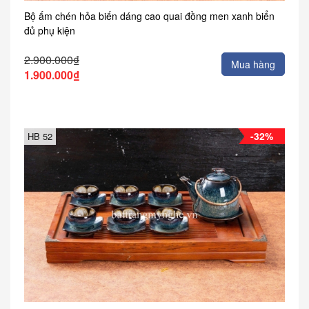
Bộ ấm chén hỏa biến dáng cao quai đồng men xanh biển
đủ phụ kiện
2.900.000₫
Mua hàng
1.900.000₫
-32%
HB 52