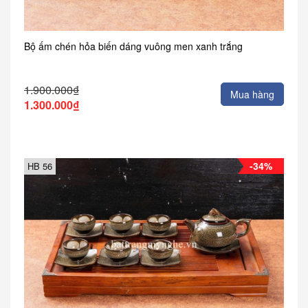
Bộ ấm chén hỏa biến dáng vuông men xanh trắng
1.900.000₫
Mua hàng
1.300.000₫
-34%
HB 56