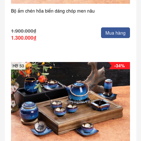
Bộ ấm chén hỏa biến dáng chóp men nâu
1.900.000₫
Mua hàng
1.300.000₫
-34%
HB 53