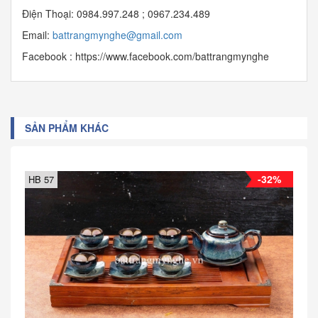
Điện Thoại: 0984.997.248 ; 0967.234.489
Email:
b
attrangmynghe@gmail.com
Facebook : https://www.facebook.com/battrangmynghe
SẢN PHẨM KHÁC
-32%
HB 57