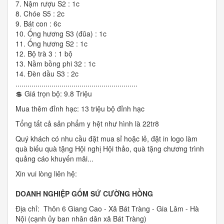
7. Nậm rượu S2 : 1c
8. Chóe S5 : 2c
9. Bát con : 6c
10. Ống hương S3 (đũa) : 1c
11. Ống hương S2 : 1c
12. Bộ trà 3 : 1 bộ
13. Nầm bồng phi 32 : 1c
14. Đèn dầu S3 : 2c
..........................
..........................
.........
💲 Giá trọn bộ: 9.8 Triệu
Mua thêm đỉnh hạc: 13 triệu bộ đỉnh hạc
Tổng tất cả sản phẩm y hệt như hình là 22tr8
Quý khách có nhu cầu đặt mua sỉ hoặc lẻ, đặt in logo làm
quà biếu quà tặng Hội nghị Hội thảo, quà tặng chương trình
quảng cáo khuyến mãi...
Xin vui lòng liên hệ:
DOANH NGHIỆP GỐM SỨ CƯỜNG HỒNG
Địa chỉ: Thôn 6 Giang Cao - Xã Bát Tràng - Gia Lâm - Hà
Nội (cạnh ủy ban nhân dân xã Bát Tràng)