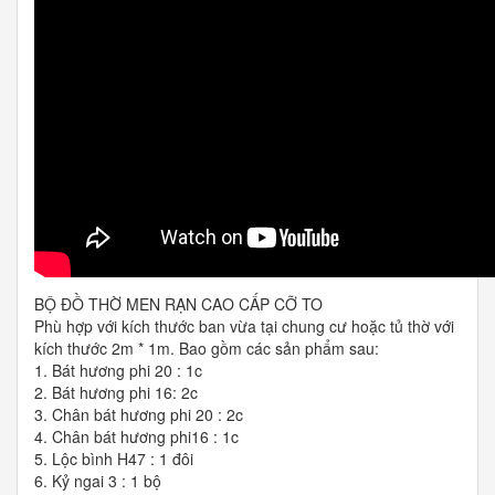
BỘ ĐỒ THỜ MEN RẠN CAO CẤP CỠ TO
Phù hợp với kích thước ban vừa tại chung cư hoặc tủ thờ với
kích thước 2m * 1m. Bao gồm các sản phẩm sau:
1. Bát hương phi 20 : 1c
2. Bát hương phi 16: 2c
3. Chân bát hương phi 20 : 2c
4. Chân bát hương phi16 : 1c
5. Lộc bình H47 : 1 đôi
6. Kỷ ngai 3 : 1 bộ