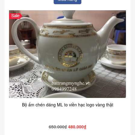
Bộ ấm chén dáng ML to viền hạc logo vàng thật
650.000₫
480.000₫