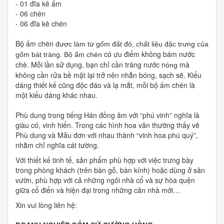
- 01 đĩa kê ấm
- 06 chén
- 06 đĩa kê chén
Bộ ấm chén
được làm từ gốm đất đỏ, chất liệu đặc trưng của
có ưu điểm không bám nước
gốm bát tràng. Bộ ấm chén
chè. Mỗi lần sử dụng, bạn chỉ cần tráng nước n
mà
óng
không cần rửa bề mặt lại trở nên nhẵn bóng, sạch sẽ. Kiểu
dáng thiết kế cũng độc đáo và lạ mắt, mỗi bộ ấm chén là
một kiểu dáng khác nhau.
Phù dung trong tiếng Hán đồng âm với “phú vinh” nghĩa là
giàu có, vinh hiển. Trong các hình hoa văn thường thấy vẽ
Phù dung và Mẫu đơn với nhau thành “vinh hoa phú quý”,
nhằm chỉ nghĩa cát tường.
Với thiết kế tinh tế, sản phẩm phù hợp với việc trưng bày
trong phòng khách (trên bàn gỗ, bàn kính) hoặc dùng ở sân
vườn, phù hợp với cả những ngôi nhà cổ và sự hòa quện
giữa cổ điển và hiện đại trong những căn nhà mới…
Xin vui lòng liên hệ: