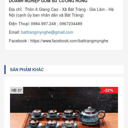
DOANH NGHIỆP GỐM SỨ CƯỜNG HỒNG
Địa chỉ: Thôn 6 Giang Cao - Xã Bát Tràng - Gia Lâm - Hà
Nội (cạnh ủy ban nhân dân xã Bát Tràng)
Điện Thoại: 0984.997.248 ; 0967234489
Email:
b
attrangmynghe@gmail.com
Facebook : https://www.facebook.com/battrangmynghe
SẢN PHẨM KHÁC
-32%
HB 57