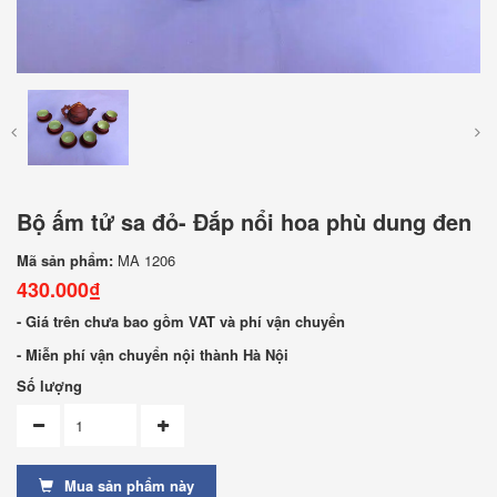
Bộ ấm tử sa đỏ- Đắp nổi hoa phù dung đen
Mã sản phẩm:
MA 1206
430.000₫
- Giá trên chưa bao gồm VAT và phí vận chuyển
- Miễn phí vận chuyển nội thành Hà Nội
Số lượng
Mua sản phẩm này