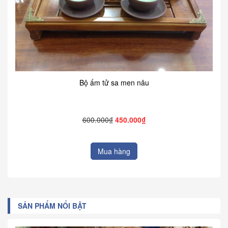
Bộ ấm tử sa men nâu
600.000₫
450.000₫
Mua hàng
SẢN PHẨM NỔI BẬT