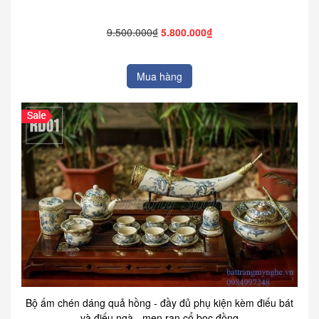
9.500.000₫
5.800.000₫
Mua hàng
Bộ ấm chén dáng quả hồng - đầy đủ phụ kiện kèm điếu bát
và điếu ngà - men rạn cổ bọc đồng