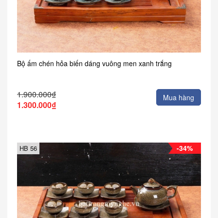
Bộ ấm chén hỏa biến dáng vuông men xanh trắng
1.900.000₫
Mua hàng
1.300.000₫
-34%
HB 56