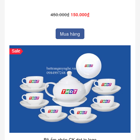
450.000₫
150.000₫
Mua hàng
Bộ ấm chén CK dẹt in logo