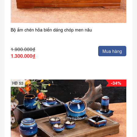
Bộ ấm chén hỏa biến dáng chóp men nâu
1.900.000₫
Mua hàng
1.300.000₫
-34%
HB 53