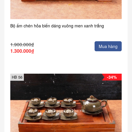
Bộ ấm chén hỏa biến dáng vuông men xanh trắng
1.900.000₫
Mua hàng
1.300.000₫
-34%
HB 56