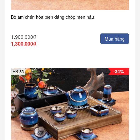
Bộ ấm chén hỏa biến dáng chóp men nâu
1.900.000₫
Mua hàng
1.300.000₫
-34%
HB 53