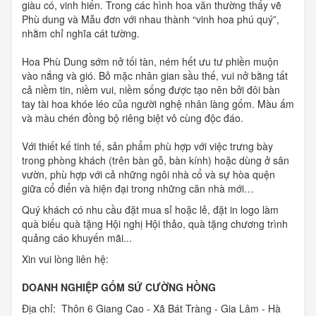
giàu có, vinh hiển. Trong các hình hoa văn thường thấy vẽ
Phù dung và Mẫu đơn với nhau thành “vinh hoa phú quý”,
nhằm chỉ nghĩa cát tường.
Hoa Phù Dung sớm nở tối tàn, ném hết ưu tư phiền muộn
vào nắng và gió. Bỏ mặc nhân gian sầu thế, vui nở bằng tất
cả niềm tin, niềm vui, niềm sống được tạo nên bởi đôi bàn
tay tài hoa khóe léo của người nghệ nhân làng gốm. Màu ấm
và màu chén đồng bộ riêng biệt vô cùng độc đáo.
Với thiết kế tinh tế, sản phẩm phù hợp với việc trưng bày
trong phòng khách (trên bàn gỗ, bàn kính) hoặc dùng ở sân
vườn, phù hợp với cả những ngôi nhà cổ và sự hòa quện
giữa cổ điển và hiện đại trong những căn nhà mới…
Quý khách có nhu cầu đặt mua sỉ hoặc lẻ, đặt in logo làm
quà biếu quà tặng Hội nghị Hội thảo, quà tặng chương trình
quảng cáo khuyến mãi...
Xin vui lòng liên hệ:
DOANH NGHIỆP GỐM SỨ CƯỜNG HỒNG
Địa chỉ: Thôn 6 Giang Cao - Xã Bát Tràng - Gia Lâm - Hà