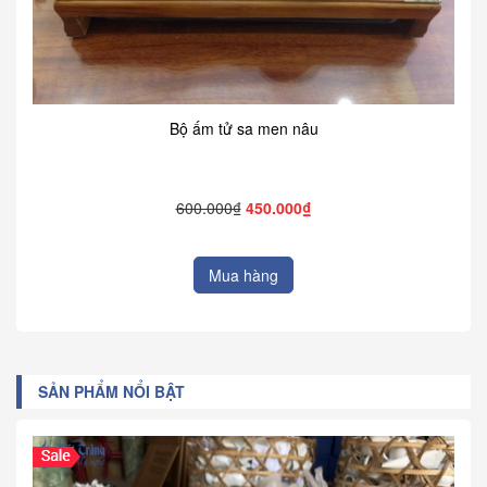
Bộ ấm tử sa men nâu
600.000₫
450.000₫
Mua hàng
SẢN PHẨM NỔI BẬT