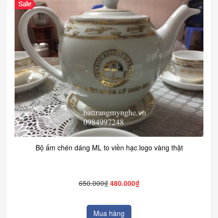
Bộ ấm chén dáng ML to viền hạc logo vàng thật
650.000₫
480.000₫
Mua hàng