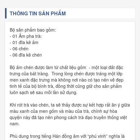
THÔNG TIN SẢN PHẨM
Bộ sản phẩm bao gồm:
- 01 Ấm pha trà:
- 01 đĩa kê ấm
- 06 chén
- 06 đĩa kê chén
Bộ ấm chén được làm từ chất liệu gốm - một loại đất đặc
trưng của bát tràng. Trong lòng chén được tráng một lớp
men xanh đặc trưng mà không nơi nào có tạo nên vẻ đẹp
tinh tế của bộ bình trà, đồng thời cũng giữ cho sản phẩm
luôn sạch sẽ sau mỗi lần sử dụng.
Khi rót trà vào chén, ta sẽ thấy được sự kết hợp rất ăn ý giữa
màu xanh của men gốm và màu của trà, chính sự hòa
quyện này đã tạo nên phong cách trà đạo truyền thống việt
nam.
Phù dung trong tiếng Hán đồng âm với “phú vinh” nghĩa là