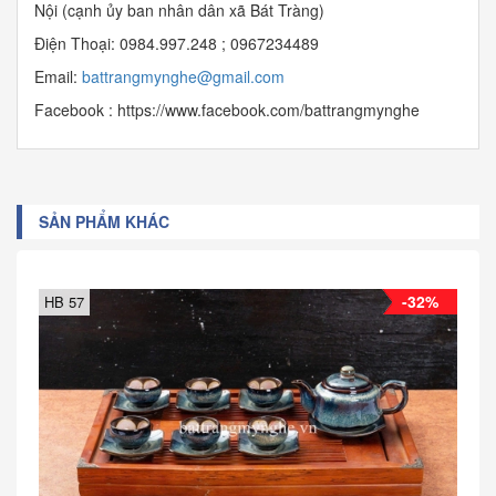
Nội (cạnh ủy ban nhân dân xã Bát Tràng)
Điện Thoại: 0984.997.248 ; 0967234489
Email:
b
attrangmynghe@gmail.com
Facebook : https://www.facebook.com/battrangmynghe
SẢN PHẨM KHÁC
-32%
HB 57