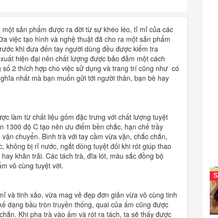
một sản phẩm được ra đời từ sự khéo léo, tỉ mỉ của các
ữa việc tạo hình và nghệ thuật đã cho ra một sản phẩm
trước khi đưa đến tay người dùng đều được kiểm tra
xuất hiện đại nên chất lượng được bảo đảm một cách
số 2 thích hợp cho việc sử dụng và trang trí cũng như có
nghĩa nhất mà bạn muốn gửi tới người thân, bạn bè hay
 làm từ chất liệu gốm đặc trưng với chất lượng tuyệt
n 1300 độ C tạo nên ưu điểm bền chắc, hạn chế trầy
 vận chuyển. Bình trà với tay cầm vừa vặn, chắc chắn,
 không bị rỉ nước, ngắt dòng tuyệt đối khi rót giúp thao
ay khăn trải. Các tách trà, đĩa lót, màu sắc đồng bộ
m vô cùng tuyệt vời.
 mỉ và tinh xảo, vừa mag vẻ đẹp đơn giản vừa vô cùng tinh
t kế dạng bầu tròn truyền thống, quai của ấm cũng được
chắn. Khi pha trà vào ấm và rót ra tách, ta sẽ thấy được