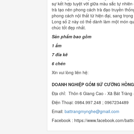
sự kết hợp tuyệt vời giữa màu sắc tự nhi
trà tạo nên phong cách trà đạo truyền thố
phong cách nội thất từ hiện đại, sang trọ
Long số 2 này có thể dành làm một món qu
chúc tốt đẹp nhất.
Sản phẩm bao gồm
1 ấm
7 đĩa kê
6 chén
Xin vui lòng liên hệ:
DOANH NGHIỆP GỐM SỨ CƯỜNG HỒNG
Địa chỉ: Thôn 6 Giang Cao - Xã Bát Tràng 
Điện Thoại: 0984.997.248 ; 0967234489
Email:
b
attrangmynghe@gmail.com
Facebook : https://www.facebook.com/bat