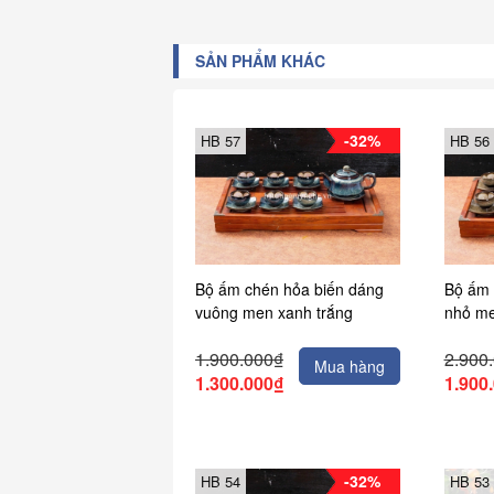
SẢN PHẨM KHÁC
-32%
HB 57
HB 56
Bộ ấm chén hỏa biến dáng
Bộ ấm 
vuông men xanh trắng
nhỏ me
1.900.000₫
2.900
Mua hàng
1.300.000₫
1.900
-32%
HB 54
HB 53