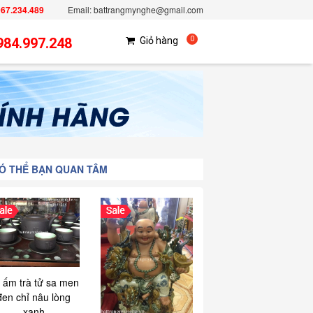
967.234.489
Email: battrangmynghe@gmail.com
984.997.248
Giỏ hàng
0
Ó THỂ BẠN QUAN TÂM
 ấm trà tử sa men
đen chỉ nâu lòng
xanh