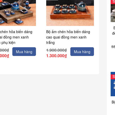
chén hỏa biến dáng
Bộ ấm chén hỏa biến dáng
đ
ai đồng men xanh
cao quai đồng men xanh
ủ phụ kiện
trắng
5
.000₫
1.900.000₫
Mua hàng
Mua hàng
.000₫
1.300.000₫
B