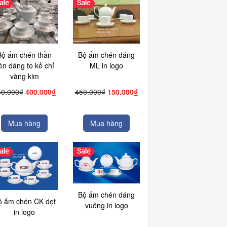
Bộ ấm chén thần
Bộ ấm chén dáng
èn dáng to kẻ chỉ
ML in logo
vàng kim
50.000₫
400.000₫
450.000₫
150.000₫
Mua hàng
Mua hàng
Bộ ấm chén dáng
ộ ấm chén CK dẹt
vuông in logo
in logo