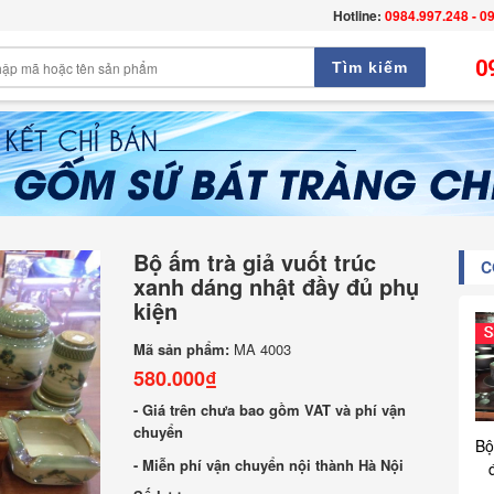
Hotline:
0984.997.248 - 0
0
Tìm kiếm
Bộ ấm trà giả vuốt trúc
C
xanh dáng nhật đầy đủ phụ
kiện
Mã sản phẩm:
MA 4003
580.000₫
- Giá trên chưa bao gồm VAT và phí vận
chuyển
Bộ
- Miễn phí vận chuyển nội thành Hà Nội