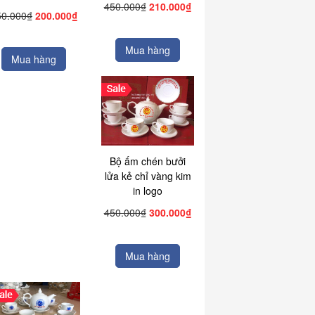
450.000₫
210.000₫
50.000₫
200.000₫
Mua hàng
Mua hàng
Bộ ấm chén bưởi
lửa kẻ chỉ vàng kim
in logo
450.000₫
300.000₫
Mua hàng