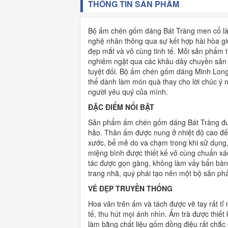
THÔNG TIN SẢN PHẨM
Bộ ấm chén gốm dáng Bát Tràng men cổ là 
nghệ nhân thông qua sự kết hợp hài hòa gi
đẹp mắt và vô cùng tinh tế. Mỗi sản phẩm 
nghiêm ngặt qua các khâu dây chuyền sản 
tuyệt đối. Bộ ấm chén gốm dáng Minh Long 
thể dành làm món quà thay cho lời chúc ý 
người yêu quý của mình.
ĐẶC ĐIỂM NỔI BẬT
Sản phẩm ấm chén gốm dáng Bát Tràng được
hảo. Thân ấm được nung ở nhiệt độ cao đế
xước, bể mẻ do va chạm trong khi sử dụng,
miệng bình được thiết kế vô cùng chuẩn xác,
tác được gọn gàng, không làm vấy bẩn bàn h
trang nhã, quý phái tạo nên một bộ sản phẩ
VẺ ĐẸP TRUYỀN THỐNG
Hoa văn trên ấm và tách được vẽ tay rất tỉ
tế, thu hút mọi ánh nhìn. Ấm trà được thiế
làm bằng chất liệu gốm đồng điệu rất chắc 