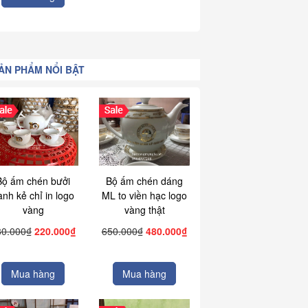
ẢN PHẨM NỔI BẬT
Bộ ấm chén bưởi
Bộ ấm chén dáng
ành kẻ chỉ in logo
ML to viền hạc logo
vàng
vàng thật
80.000₫
220.000₫
650.000₫
480.000₫
Mua hàng
Mua hàng