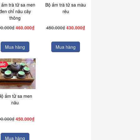
 ấm trà tử sa men
Bộ ấm trà tử sa màu
đen chỉ nâu cây
rêu
thông
00.000₫
460.000₫
450.000₫
430.000₫
Mua hàng
Mua hàng
Bộ ấm tử sa men
nâu
00.000₫
450.000₫
Mua hàng