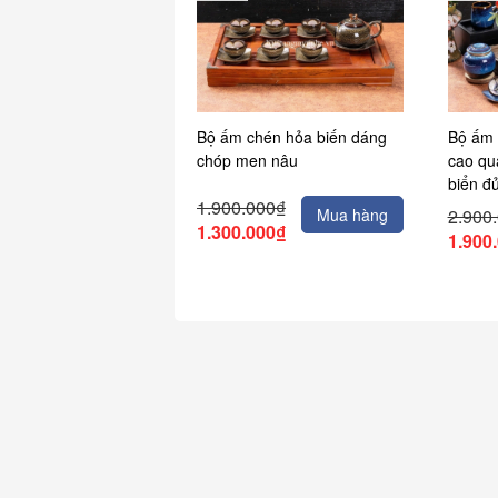
Bộ ấm chén hỏa biến dáng
Bộ ấm 
chóp men nâu
cao qu
biển đ
1.900.000₫
Mua hàng
2.900
1.300.000₫
1.900