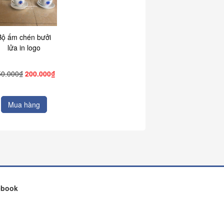
Bộ ấm chén bưởi
lửa in logo
50.000₫
200.000₫
Mua hàng
ebook