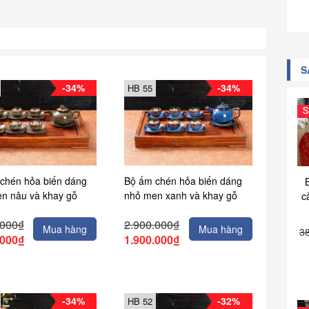
S
-34%
-34%
HB 55
chén hỏa biến dáng
Bộ ấm chén hỏa biến dáng
n nâu và khay gỗ
nhỏ men xanh và khay gỗ
c
.000₫
2.900.000₫
Mua hàng
Mua hàng
3
.000₫
1.900.000₫
-34%
-32%
HB 52