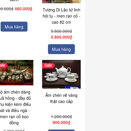
00.000₫
460.000₫
Tượng Di Lặc tứ linh
hội tụ - men rạn cổ -
cao 82 cm
Mua hàng
9.500.000₫
5.800.000₫
Mua hàng
ộ ấm chén dáng
Ấm chén vẽ vàng
uả hồng - đầy đủ
thật cao cấp
hụ kiện kèm điếu
bát và điếu ngà -
1.200.000₫
men rạn cổ bọc
900.000₫
đồng