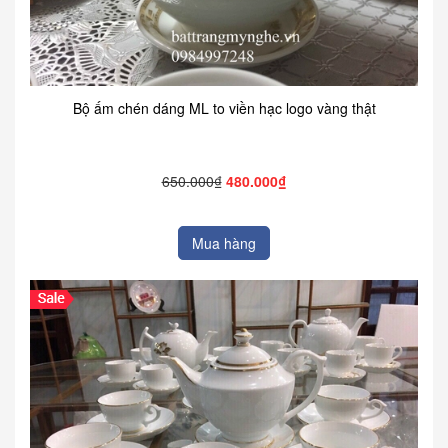
Bộ ấm chén dáng ML to viền hạc logo vàng thật
650.000₫
480.000₫
Mua hàng