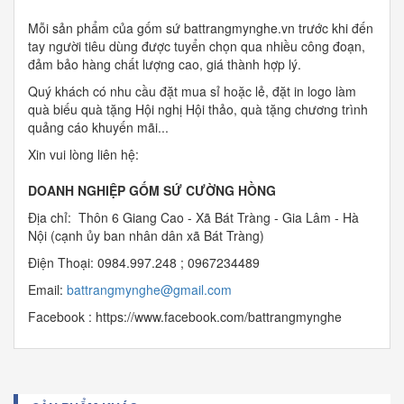
Mỗi sản phẩm của gốm sứ battrangmynghe.vn trước khi đến
tay người tiêu dùng được tuyển chọn qua nhiều công đoạn,
đảm bảo hàng chất lượng cao, giá thành hợp lý.
Quý khách có nhu cầu đặt mua sỉ hoặc lẻ, đặt in logo làm
quà biếu quà tặng Hội nghị Hội thảo, quà tặng chương trình
quảng cáo khuyến mãi...
Xin vui lòng liên hệ:
DOANH NGHIỆP GỐM SỨ CƯỜNG HỒNG
Địa chỉ: Thôn 6 Giang Cao - Xã Bát Tràng - Gia Lâm - Hà
Nội (cạnh ủy ban nhân dân xã Bát Tràng)
Điện Thoại: 0984.997.248 ; 0967234489
Email:
b
attrangmynghe@gmail.com
Facebook : https://www.facebook.com/battrangmynghe