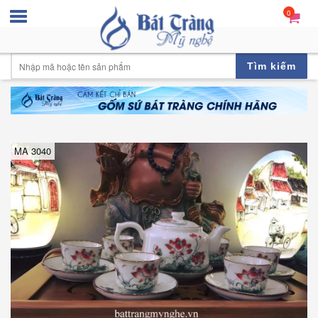
0
Tìm kiếm
MA 3040