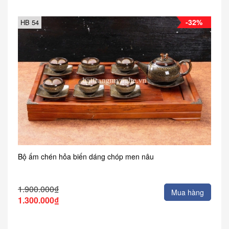
-32%
HB 54
Bộ ấm chén hỏa biến dáng chóp men nâu
1.900.000₫
Mua hàng
1.300.000₫