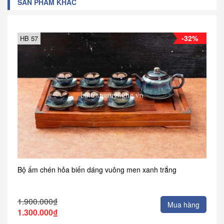
SẢN PHẨM KHÁC
-32%
HB 57
Bộ ấm chén hỏa biến dáng vuông men xanh trắng
1.900.000₫
Mua hàng
1.300.000₫