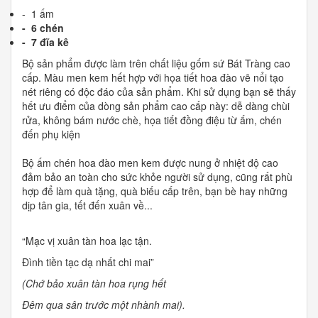
- 1 ấm
- 6 chén
- 7 đĩa kê
Bộ sản phẩm được làm trên chất liệu gốm sứ Bát Tràng cao
cấp. Màu men kem hết hợp với họa tiết hoa đào vẽ nổi tạo
nét riêng có độc đáo của sản phẩm. Khi sử dụng bạn sẽ thấy
hết ưu điểm của dòng sản phẩm cao cấp này: dễ dàng chùi
rửa, không bám nước chè, họa tiết đồng điệu từ ấm, chén
đến phụ kiện
Bộ ấm chén hoa đào men kem được nung ở nhiệt độ cao
đảm bảo an toàn cho sức khỏe người sử dụng, cũng rất phù
hợp để làm quà tặng, quà biếu cấp trên, bạn bè hay những
dịp tân gia, tết đến xuân về...
“Mạc vị xuân tàn hoa lạc tận.
Đình tiền tạc dạ nhất chi mai”
(Chớ bảo xuân tàn hoa rụng hết
Đêm qua sân trước một nhành mai).