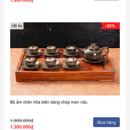
-32%
HB 54
Bộ ấm chén hỏa biến dáng chóp men nâu
1.900.000₫
Mua hàng
1.300.000₫