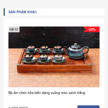
SẢN PHẨM KHÁC
-32%
HB 57
Bộ ấm chén hỏa biến dáng vuông men xanh trắng
1.900.000₫