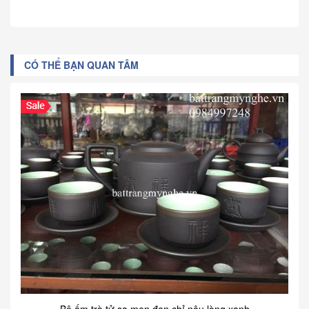
CÓ THỂ BẠN QUAN TÂM
Bộ ấm trà tử sa men đen chỉ nâu lòng xanh