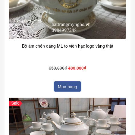
Bộ ấm chén dáng ML to viền hạc logo vàng thật
650.000₫
480.000₫
Mua hàng