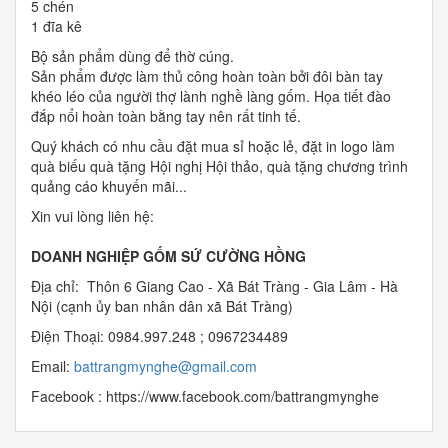
5 chén
1 đĩa kê
Bộ sản phẩm dùng để thờ cúng.
Sản phẩm được làm thủ công hoàn toàn bởi đôi bàn tay
khéo léo của người thợ lành nghề làng gốm. Họa tiết đào
đắp nổi hoàn toàn bằng tay nên rất tinh tế.
Quý khách có nhu cầu đặt mua sỉ hoặc lẻ, đặt in logo làm
quà biếu quà tặng Hội nghị Hội thảo, quà tặng chương trình
quảng cáo khuyến mãi...
Xin vui lòng liên hệ:
DOANH NGHIỆP GỐM SỨ CƯỜNG HỒNG
Địa chỉ: Thôn 6 Giang Cao - Xã Bát Tràng - Gia Lâm - Hà
Nội (cạnh ủy ban nhân dân xã Bát Tràng)
Điện Thoại: 0984.997.248 ; 0967234489
Email:
b
attrangmynghe@gmail.com
Facebook : https://www.facebook.com/battrangmynghe