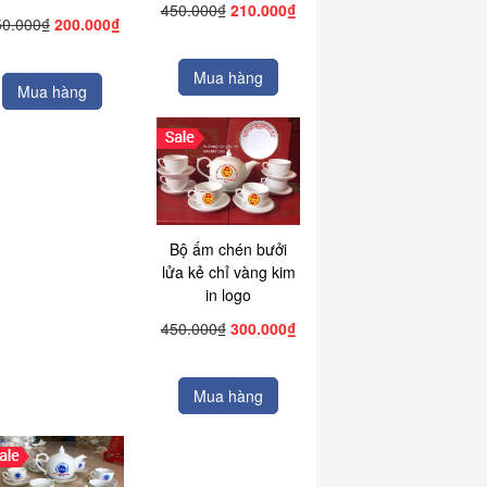
450.000₫
210.000₫
50.000₫
200.000₫
Mua hàng
Mua hàng
Bộ ấm chén bưởi
lửa kẻ chỉ vàng kim
in logo
450.000₫
300.000₫
Mua hàng