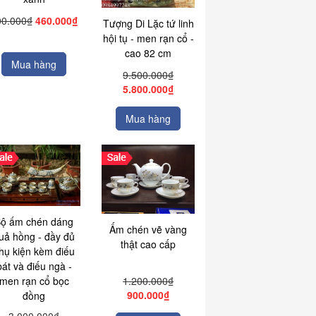
00.000₫
460.000₫
Tượng Di Lặc tứ linh
hội tụ - men rạn cổ -
cao 82 cm
Mua hàng
9.500.000₫
5.800.000₫
Mua hàng
ộ ấm chén dáng
Ấm chén vẽ vàng
uả hồng - đầy đủ
thật cao cấp
hụ kiện kèm điếu
bát và điếu ngà -
1.200.000₫
men rạn cổ bọc
900.000₫
đồng