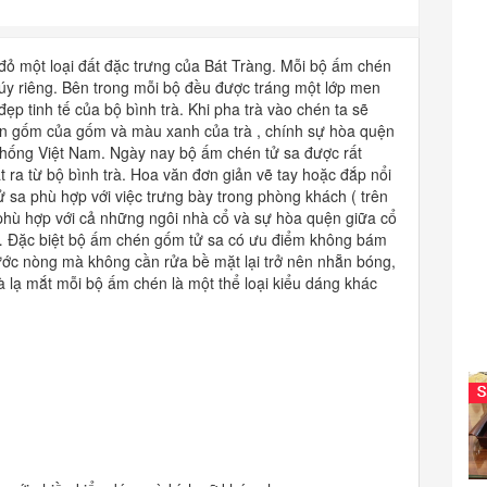
đỏ một loại đất đặc trưng của Bát Tràng. Mỗi bộ ấm chén
úy riêng. Bên trong mỗi bộ đều được tráng một lớp men
ẹp tinh tế của bộ bình trà. Khi pha trà vào chén ta sẽ
en gốm của gốm và màu xanh của trà , chính sự hòa quện
thống Việt Nam. Ngày nay bộ ấm chén tử sa được rất
t ra từ bộ bình trà. Hoa văn đơn giản vẽ tay hoặc đắp nổi
 sa phù hợp với việc trưng bày trong phòng khách ( trên
phù hợp với cả những ngôi nhà cổ và sự hòa quện giữa cổ
… Đặc biệt bộ ấm chén gốm tử sa có ưu điểm không bám
ước nòng mà không cần rửa bề mặt lại trở nên nhẵn bóng,
à lạ mắt mỗi bộ ấm chén là một thể loại kiểu dáng khác