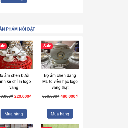
ẢN PHẨM NỔI BẬT
Bộ ấm chén bưởi
Bộ ấm chén dáng
ành kẻ chỉ in logo
ML to viền hạc logo
vàng
vàng thật
80.000₫
220.000₫
650.000₫
480.000₫
Mua hàng
Mua hàng