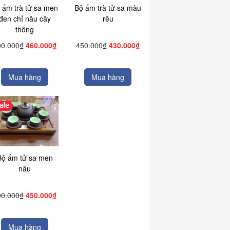
 ấm trà tử sa men
Bộ ấm trà tử sa màu
đen chỉ nâu cây
rêu
thông
00.000₫
460.000₫
450.000₫
430.000₫
Mua hàng
Mua hàng
Bộ ấm tử sa men
nâu
00.000₫
450.000₫
Mua hàng