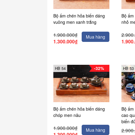
Bộ ấm chén hỏa biến dáng
Bộ ấm 
vuông men xanh trắng
nhỏ me
1.900.000₫
2.900
Mua hàng
1.300.000₫
1.900
-32%
HB 54
HB 53
Bộ ấm chén hỏa biến dáng
Bộ ấm 
chóp men nâu
cao qu
biển đ
1.900.000₫
Mua hàng
2.900
1.300.000₫