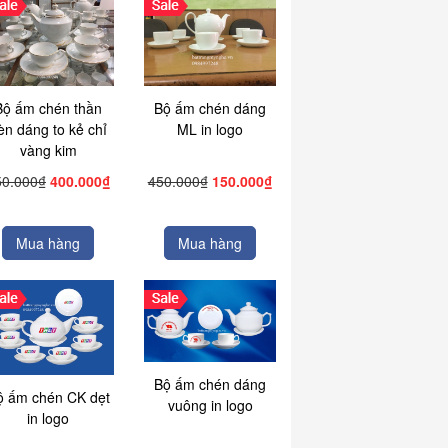
Bộ ấm chén thần
Bộ ấm chén dáng
èn dáng to kẻ chỉ
ML in logo
vàng kim
50.000₫
400.000₫
450.000₫
150.000₫
Mua hàng
Mua hàng
Bộ ấm chén dáng
ộ ấm chén CK dẹt
vuông in logo
in logo