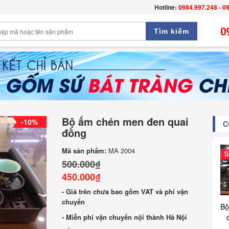
Hotline:
0984.997.248 - 0
0
Tìm kiếm
Bộ ấm chén men đen quai
-10%
C
đồng
Mã sản phẩm:
MA 2004
500.000₫
450.000₫
- Giá trên chưa bao gồm VAT và phí vận
chuyển
Bộ
- Miễn phí vận chuyển nội thành Hà Nội