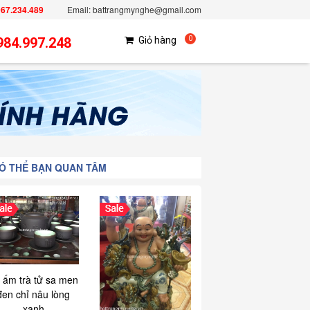
967.234.489
Email: battrangmynghe@gmail.com
984.997.248
Giỏ hàng
0
Ó THỂ BẠN QUAN TÂM
 ấm trà tử sa men
đen chỉ nâu lòng
xanh