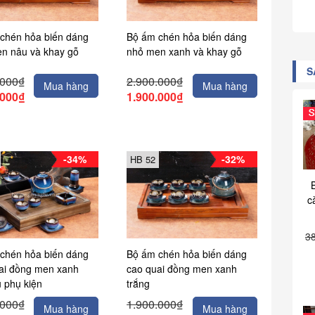
chén hỏa biến dáng
Bộ ấm chén hỏa biến dáng
n nâu và khay gỗ
nhỏ men xanh và khay gỗ
S
.000₫
2.900.000₫
Mua hàng
Mua hàng
.000₫
1.900.000₫
-34%
-32%
HB 52
c
3
chén hỏa biến dáng
Bộ ấm chén hỏa biến dáng
ai đồng men xanh
cao quai đồng men xanh
ủ phụ kiện
trắng
.000₫
1.900.000₫
Mua hàng
Mua hàng