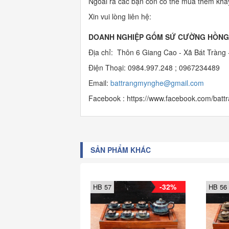
Ngoài ra các bạn còn có thể mua thêm khay
Xin vui lòng liên hệ:
DOANH NGHIỆP GỐM SỨ CƯỜNG HỒNG
Địa chỉ: Thôn 6 Giang Cao - Xã Bát Tràng 
Điện Thoại: 0984.997.248 ; 0967234489
Email:
b
attrangmynghe@gmail.com
Facebook : https://www.facebook.com/bat
SẢN PHẨM KHÁC
-32%
HB 57
HB 56