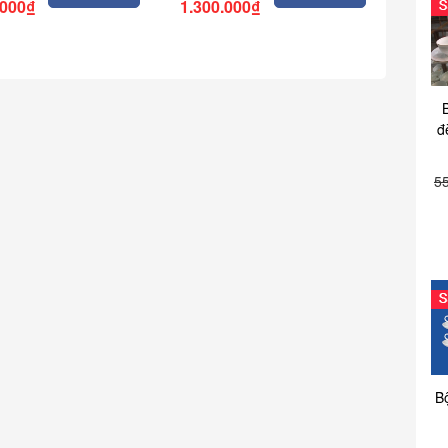
.000₫
1.300.000₫
đ
5
B