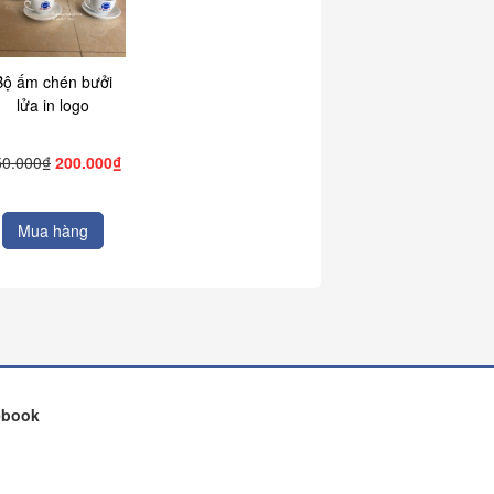
Bộ ấm chén bưởi
lửa in logo
50.000₫
200.000₫
Mua hàng
ebook