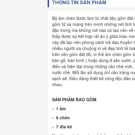
THÔNG TIN SẢN PHẨM
Bộ ấm chén được làm từ chất liệu gốm đất 
gốm tử sa mang trên mình những nét tinh t
đặc trưng mà không nơi nào có tạo nên vẻ đ
thấy được sự kết hợp rất ăn ý giữa màu m
này đã tạo nên phong cách trà đạo truyền 
nhiều người ưa chuộng vì vẻ đẹp tinh tế toá
trên nền gốm đất đỏ, vì thế ấm chén gốm tử
bàn gỗ, bàn kính ) hoặc dùng ở sân vườn, 
điển và hiện đại trong những căn nhà mới
nước chè. Mỗi lần sử dụng chỉ cần tráng n
sạch sẽ. Kiểu dáng thiết kế cũng độc đáo v
nhau.
SẢN PHẨM BAO GỒM
- 1 ấm
- 6 chén
- 7 đĩa kê