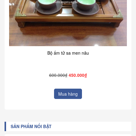
Bộ ấm tử sa men nâu
600.000₫
450.000₫
Mua hàng
SẢN PHẨM NỔI BẬT