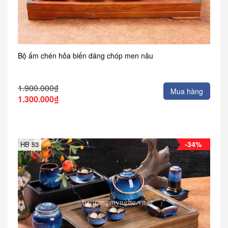
Bộ ấm chén hỏa biến dáng chóp men nâu
1.900.000₫
Mua hàng
1.300.000₫
-34%
HB 53