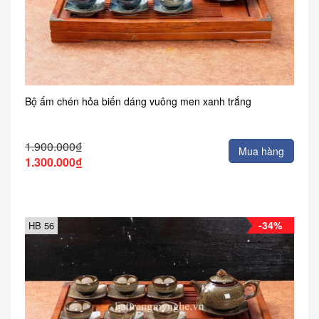
Bộ ấm chén hỏa biến dáng vuông men xanh trắng
1.900.000₫
Mua hàng
1.300.000₫
-34%
HB 56