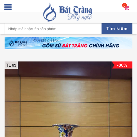
0
Tìm kiếm
-30%
TL 63