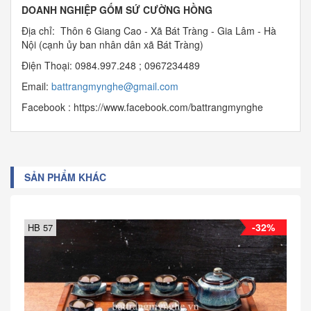
DOANH NGHIỆP GỐM SỨ CƯỜNG HỒNG
Địa chỉ: Thôn 6 Giang Cao - Xã Bát Tràng - Gia Lâm - Hà
Nội (cạnh ủy ban nhân dân xã Bát Tràng)
Điện Thoại: 0984.997.248 ; 0967234489
Email:
b
attrangmynghe@gmail.com
Facebook : https://www.facebook.com/battrangmynghe
SẢN PHẨM KHÁC
-32%
HB 57