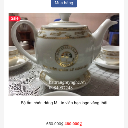
Mua hàng
Bộ ấm chén dáng ML to viền hạc logo vàng thật
650.000₫
480.000₫