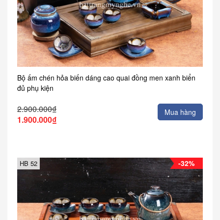
Bộ ấm chén hỏa biến dáng cao quai đồng men xanh biển
đủ phụ kiện
2.900.000₫
Mua hàng
1.900.000₫
-32%
HB 52