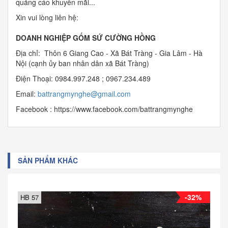
quảng cáo khuyến mãi...
Xin vui lòng liên hệ:
DOANH NGHIỆP GỐM SỨ CƯỜNG HỒNG
Địa chỉ: Thôn 6 Giang Cao - Xã Bát Tràng - Gia Lâm - Hà
Nội (cạnh ủy ban nhân dân xã Bát Tràng)
Điện Thoại: 0984.997.248 ; 0967.234.489
Email:
b
attrangmynghe@gmail.com
Facebook : https://www.facebook.com/battrangmynghe
SẢN PHẨM KHÁC
-32%
HB 57