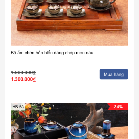
Bộ ấm chén hỏa biến dáng chóp men nâu
1.900.000₫
Mua hàng
1.300.000₫
-34%
HB 53