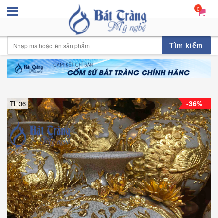
0
Tìm kiếm
-36%
TL 36