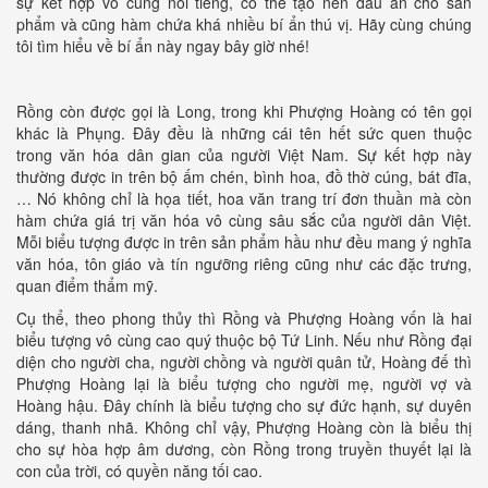
sự kết hợp vô cùng nổi tiếng, có thể tạo nên dấu ấn cho sản
phẩm và cũng hàm chứa khá nhiều bí ẩn thú vị. Hãy cùng chúng
tôi tìm hiểu về bí ẩn này ngay bây giờ nhé!
Rồng còn được gọi là Long, trong khi Phượng Hoàng có tên gọi
khác là Phụng. Đây đều là những cái tên hết sức quen thuộc
trong văn hóa dân gian của người Việt Nam. Sự kết hợp này
thường được in trên bộ ấm chén, bình hoa, đồ thờ cúng, bát đĩa,
… Nó không chỉ là họa tiết, hoa văn trang trí đơn thuần mà còn
hàm chứa giá trị văn hóa vô cùng sâu sắc của người dân Việt.
Mỗi biểu tượng được in trên sản phẩm hầu như đều mang ý nghĩa
văn hóa, tôn giáo và tín ngưỡng riêng cũng như các đặc trưng,
quan điểm thẩm mỹ.
Cụ thể, theo phong thủy thì Rồng và Phượng Hoàng vốn là hai
biểu tượng vô cùng cao quý thuộc bộ Tứ Linh. Nếu như Rồng đại
diện cho người cha, người chồng và người quân tử, Hoàng đế thì
Phượng Hoàng lại là biểu tượng cho người mẹ, người vợ và
Hoàng hậu. Đây chính là biểu tượng cho sự đức hạnh, sự duyên
dáng, thanh nhã. Không chỉ vậy, Phượng Hoàng còn là biểu thị
cho sự hòa hợp âm dương, còn Rồng trong truyền thuyết lại là
con của trời, có quyền năng tối cao.