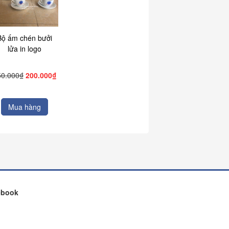
Bộ ấm chén bưởi
lửa in logo
50.000₫
200.000₫
Mua hàng
ebook