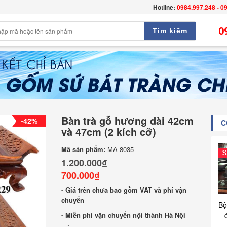
Hotline:
0984.997.248 - 0
0
Tìm kiếm
Bàn trà gỗ hương dài 42cm
-42%
C
và 47cm (2 kích cỡ)
Mã sản phẩm:
MA 8035
1.200.000₫
700.000₫
- Giá trên chưa bao gồm VAT và phí vận
chuyển
Bộ
- Miễn phí vận chuyển nội thành Hà Nội