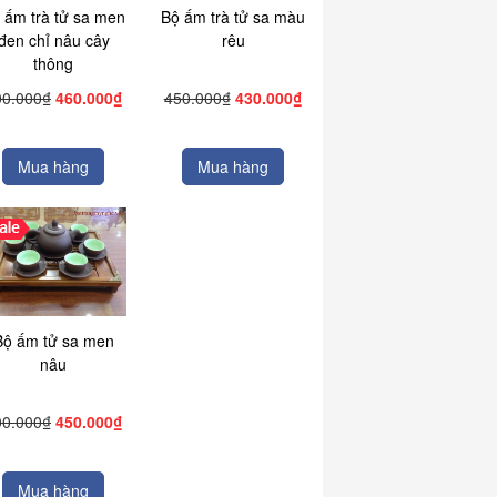
 ấm trà tử sa men
Bộ ấm trà tử sa màu
đen chỉ nâu cây
rêu
thông
00.000₫
460.000₫
450.000₫
430.000₫
Mua hàng
Mua hàng
Bộ ấm tử sa men
nâu
00.000₫
450.000₫
Mua hàng