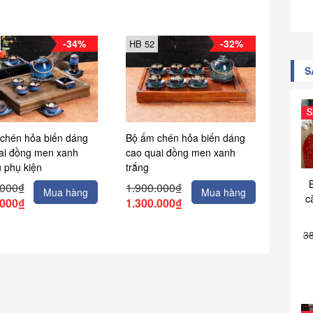
-34%
-32%
HB 52
S
chén hỏa biến dáng
Bộ ấm chén hỏa biến dáng
ai đồng men xanh
cao quai đồng men xanh
ủ phụ kiện
trắng
.000₫
1.900.000₫
Mua hàng
Mua hàng
c
.000₫
1.300.000₫
3