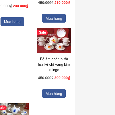
450.000₫
210.000₫
50.000₫
200.000₫
Mua hàng
Mua hàng
Bộ ấm chén bưởi
lửa kẻ chỉ vàng kim
in logo
450.000₫
300.000₫
Mua hàng