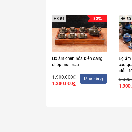
-32%
HB 54
HB 53
Bộ ấm chén hỏa biến dáng
Bộ ấm 
chóp men nâu
cao qu
biển đ
1.900.000₫
Mua hàng
2.900
1.300.000₫
1.900