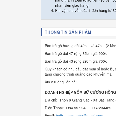
hàng thanh toán (giao tiền) số tiền c
nhân viên giao hàng
Phí vận chuyển của 1 đơn hàng từ 30
THÔNG TIN SẢN PHẨM
Bàn trà gỗ hương dài 42cm và 47cm (2 kíc
Bàn trà gỗ dài 47 rộng 35cm giá 900k
Bàn trà gỗ dài 43 rộng 29cm giá 700k
Quý khách có nhu cầu đặt mua sỉ hoặc lẻ, đ
tặng chương trình quảng cáo khuyến mãi..
Xin vui lòng liên hệ:
DOANH NGHIỆP GỐM SỨ CƯỜNG HỒNG
Địa chỉ: Thôn 6 Giang Cao - Xã Bát Tràng 
Điện Thoại: 0984.997.248 ; 0967234489
Email:
b
attrangmynghe@gmail.com