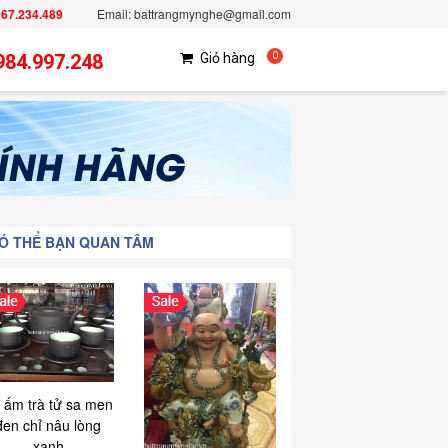
967.234.489
Email: battrangmynghe@gmail.com
984.997.248
Giỏ hàng
0
Ó THỂ BẠN QUAN TÂM
 ấm trà tử sa men
đen chỉ nâu lòng
xanh