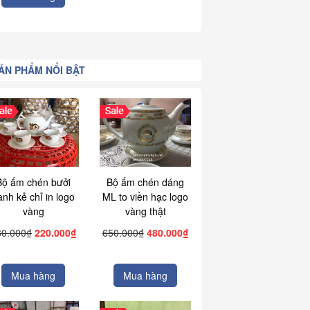
ẢN PHẨM NỔI BẬT
Bộ ấm chén bưởi
Bộ ấm chén dáng
ành kẻ chỉ in logo
ML to viền hạc logo
vàng
vàng thật
80.000₫
220.000₫
650.000₫
480.000₫
Mua hàng
Mua hàng