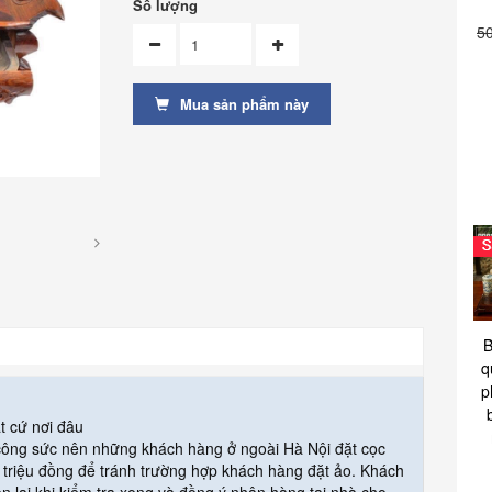
Số lượng
5
Mua sản phẩm này
B
q
p
t cứ nơi đâu
 công sức nên những khách hàng ở ngoài Hà Nội đặt cọc
triệu đồng để tránh trường hợp khách hàng đặt ảo. Khách