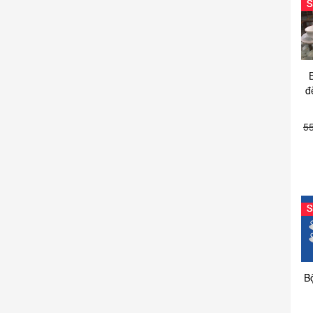
đ
5
B