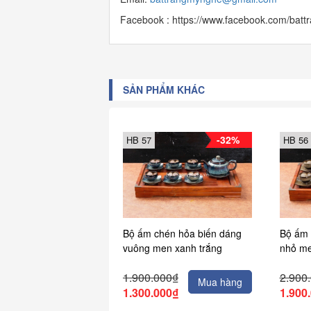
Facebook : https://www.facebook.com/bat
SẢN PHẨM KHÁC
-32%
HB 57
HB 56
Bộ ấm chén hỏa biến dáng
Bộ ấm 
vuông men xanh trắng
nhỏ me
1.900.000₫
2.900
Mua hàng
1.300.000₫
1.900