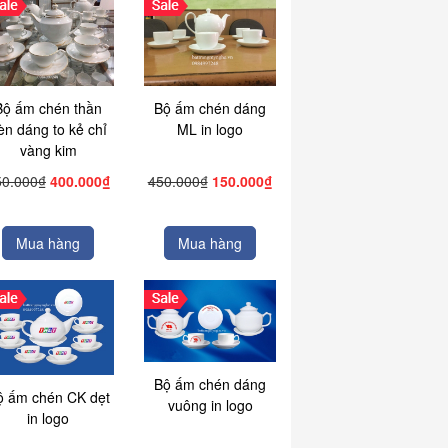
Bộ ấm chén thần
Bộ ấm chén dáng
èn dáng to kẻ chỉ
ML in logo
vàng kim
50.000₫
400.000₫
450.000₫
150.000₫
Mua hàng
Mua hàng
Bộ ấm chén dáng
ộ ấm chén CK dẹt
vuông in logo
in logo