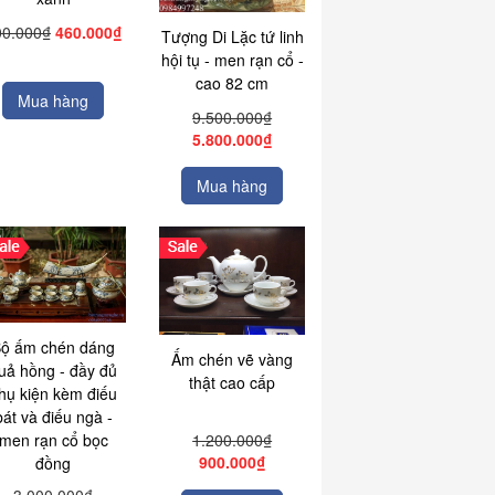
00.000₫
460.000₫
Tượng Di Lặc tứ linh
hội tụ - men rạn cổ -
cao 82 cm
Mua hàng
9.500.000₫
5.800.000₫
Mua hàng
ộ ấm chén dáng
Ấm chén vẽ vàng
uả hồng - đầy đủ
thật cao cấp
hụ kiện kèm điếu
bát và điếu ngà -
1.200.000₫
men rạn cổ bọc
900.000₫
đồng