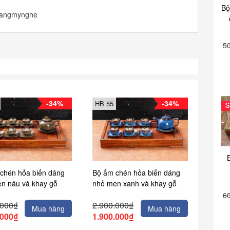
Bộ
trangmynghe
5
-34%
-34%
HB 55
chén hỏa biến dáng
Bộ ấm chén hỏa biến dáng
n nâu và khay gỗ
nhỏ men xanh và khay gỗ
6
.000₫
2.900.000₫
Mua hàng
Mua hàng
.000₫
1.900.000₫