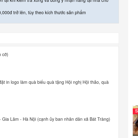
òn lại khi kiểm tra xong và đồng ý nhận hàng tại nhà cho
,000đ trở lên, tùy theo kích thước sản phẩm
h cỡ)
ặt in logo làm quà biếu quà tặng Hội nghị Hội thảo, quà
.
- Gia Lâm - Hà Nội (cạnh ủy ban nhân dân xã Bát Tràng)