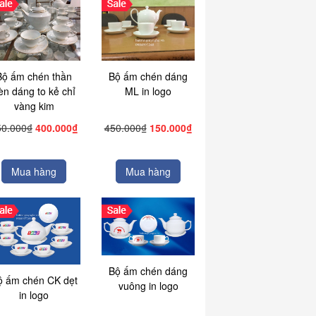
Bộ ấm chén thần
Bộ ấm chén dáng
èn dáng to kẻ chỉ
ML in logo
vàng kim
50.000₫
400.000₫
450.000₫
150.000₫
Mua hàng
Mua hàng
Bộ ấm chén dáng
ộ ấm chén CK dẹt
vuông in logo
in logo