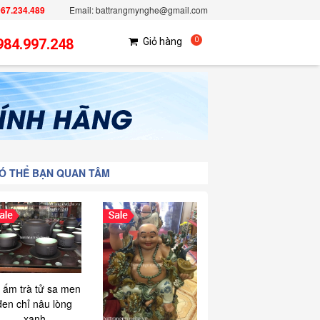
967.234.489
Email: battrangmynghe@gmail.com
984.997.248
Giỏ hàng
0
Ó THỂ BẠN QUAN TÂM
 ấm trà tử sa men
đen chỉ nâu lòng
xanh