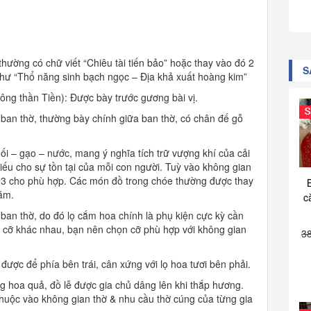
hường có chữ viết “Chiêu tài tiến bảo” hoặc thay vào đó 2
S
 như “Thổ năng sinh bạch ngọc – Địa khả xuất hoàng kim”
ông thần Tiền): Được bày trước gương bài vị.
 ban thờ, thường bày chính giữa ban thờ, có chân đế gỗ
i – gạo – nước, mang ý nghĩa tích trữ vượng khí của cải
hiếu cho sự tồn tại của mỗi con người. Tuỳ vào không gian
c 3 cho phù hợp. Các món đồ trong chóe thường được thay
ăm.
c
 ban thờ, do đó lọ cắm hoa chính là phụ kiện cực kỳ cần
ch cỡ khác nhau, bạn nên chọn cỡ phù hợp với không gian
3
ợc để phía bên trái, cân xứng với lọ hoa tươi bên phải.
 hoa quả, đồ lễ được gia chủ dâng lên khi thắp hương.
huộc vào không gian thờ & nhu cầu thờ cúng của từng gia