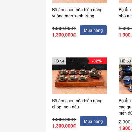
Bộ ấm chén hỏa biến dáng
Bộ ấm 
vuông men xanh trắng
nhỏ me
1.900.000₫
2.900
Mua hàng
1.300.000₫
1.900
-32%
HB 54
HB 53
Bộ ấm chén hỏa biến dáng
Bộ ấm 
chóp men nâu
cao qu
biển đ
1.900.000₫
Mua hàng
2.900
1.300.000₫
1.900