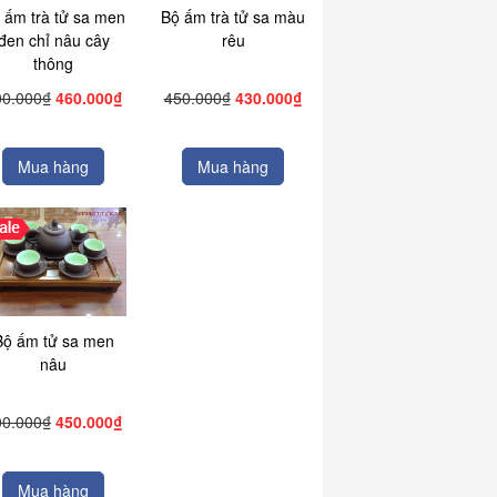
 ấm trà tử sa men
Bộ ấm trà tử sa màu
đen chỉ nâu cây
rêu
thông
00.000₫
460.000₫
450.000₫
430.000₫
Mua hàng
Mua hàng
Bộ ấm tử sa men
nâu
00.000₫
450.000₫
Mua hàng