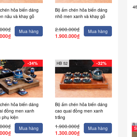
4
chén hỏa biến dáng
Bộ ấm chén hỏa biến dáng
n nâu và khay gỗ
nhỏ men xanh và khay gỗ
.000₫
2.900.000₫
Mua hàng
Mua hàng
.000₫
1.900.000₫
-34%
-32%
HB 52
chén hỏa biến dáng
Bộ ấm chén hỏa biến dáng
ai đồng men xanh
cao quai đồng men xanh
ủ phụ kiện
trắng
.000₫
1.900.000₫
Mua hàng
Mua hàng
.000₫
1.300.000₫