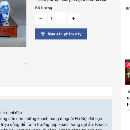
Số lượng
5
Mua sản phẩm này
B
q
p
t cứ nơi đâu
 công sức nên những khách hàng ở ngoài Hà Nội đặt cọc
triệu đồng để tránh trường hợp khách hàng đặt ảo. Khách