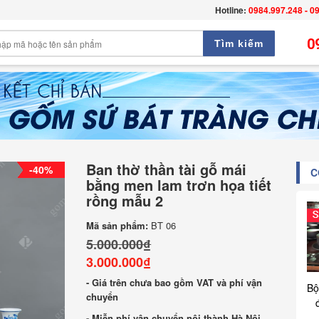
Hotline:
0984.997.248 - 0
0
Tìm kiếm
Ban thờ thần tài gỗ mái
-40%
C
bằng men lam trơn họa tiết
rồng mẫu 2
Mã sản phẩm:
BT 06
5.000.000₫
3.000.000₫
- Giá trên chưa bao gồm VAT và phí vận
Bộ
chuyển
- Miễn phí vận chuyển nội thành Hà Nội