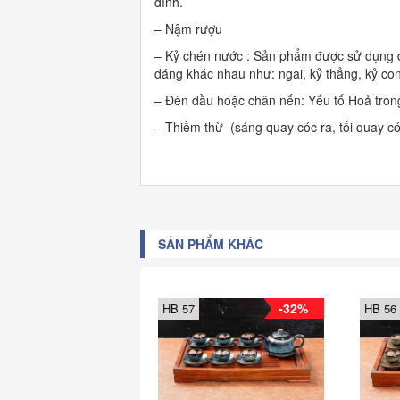
đình.
– Nậm rượu
– Kỷ chén nước : Sản phẩm được sử dụng để
dáng khác nhau như: ngai, kỷ thẳng, kỷ con
– Đèn dầu hoặc chân nến: Yếu tố Hoả tron
– Thiềm thừ (sáng quay cóc ra, tối quay c
SẢN PHẨM KHÁC
-32%
HB 57
HB 56