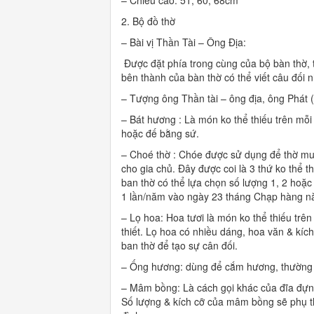
– Chiều cao: 51, 60, 68cm
2. Bộ đồ thờ
– Bài vị Thần Tài – Ông Địa:
Được đặt phía trong cùng của bộ bàn thờ, t
bên thành của bàn thờ có thể viết câu đối
– Tượng ông Thần tài – ông địa, ông Phát (
– Bát hương : Là món ko thể thiếu trên mỗi
hoặc đế bằng sứ.
– Choé thờ : Chóe được sử dụng để thờ muố
cho gia chủ. Đây được coi là 3 thứ ko thể t
ban thờ có thể lựa chọn số lượng 1, 2 hoặ
1 lần/năm vào ngày 23 tháng Chạp hàng n
– Lọ hoa: Hoa tươi là món ko thể thiếu trên
thiết. Lọ hoa có nhiều dáng, hoa văn & kí
ban thờ để tạo sự cân đối.
– Ống hương: dùng để cắm hương, thường đư
– Mâm bồng: Là cách gọi khác của đĩa đựng
Số lượng & kích cỡ của mâm bồng sẽ phụ t