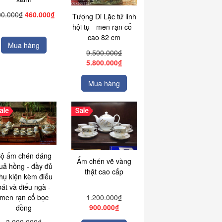
00.000₫
460.000₫
Tượng Di Lặc tứ linh
hội tụ - men rạn cổ -
cao 82 cm
Mua hàng
9.500.000₫
5.800.000₫
Mua hàng
ộ ấm chén dáng
Ấm chén vẽ vàng
uả hồng - đầy đủ
thật cao cấp
hụ kiện kèm điếu
bát và điếu ngà -
1.200.000₫
men rạn cổ bọc
900.000₫
đồng