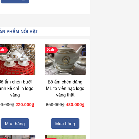
ẢN PHẨM NỔI BẬT
Bộ ấm chén bưởi
Bộ ấm chén dáng
ành kẻ chỉ in logo
ML to viền hạc logo
vàng
vàng thật
80.000₫
220.000₫
650.000₫
480.000₫
Mua hàng
Mua hàng