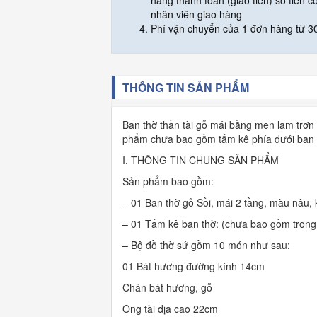
hàng thanh toán (giao tiền) số tiền c
nhân viên giao hàng
Phí vận chuyển của 1 đơn hàng từ 30
THÔNG TIN SẢN PHẨM
Ban thờ thần tài gỗ mái bằng men lam trơn 
phẩm chưa bao gồm tấm kê phía dưới ban t
I. THÔNG TIN CHUNG SẢN PHẨM
Sản phẩm bao gồm:
– 01 Ban thờ gỗ Sồi, mái 2 tầng, màu nâu,
– 01 Tấm kê ban thờ: (chưa bao gồm trong
– Bộ đồ thờ sứ gồm 10 món như sau:
01 Bát hương đường kính 14cm
Chân bát hương, gỗ
Ông tài địa cao 22cm