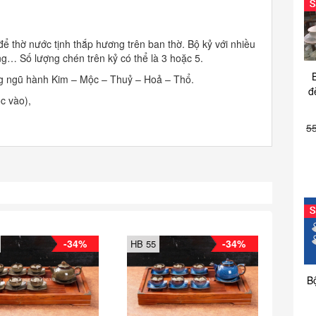
 thờ nước tịnh thắp hương trên ban thờ. Bộ kỷ với nhiều
g… Số lượng chén trên kỷ có thể là 3 hoặc 5.
g ngũ hành Kim – Mộc – Thuỷ – Hoả – Thổ.
đ
óc vào),
5
-34%
-34%
HB 55
B