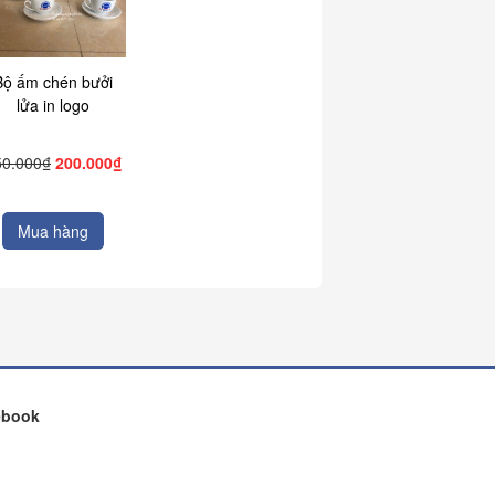
Bộ ấm chén bưởi
lửa in logo
50.000₫
200.000₫
Mua hàng
ebook