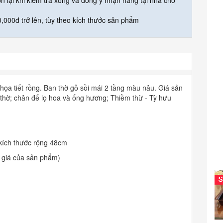
òn lại khi kiểm tra xong và đồng ý nhận hàng tại nhà cho
,000đ trở lên, tùy theo kích thước sản phẩm
họa tiết rồng. Ban thờ gỗ sồi mái 2 tầng màu nâu. Giá sản
hờ; chân đế lọ hoa và ống hương; Thiềm thừ - Tỳ hưu
 kích thước rộng 48cm
 giá của sản phẩm)