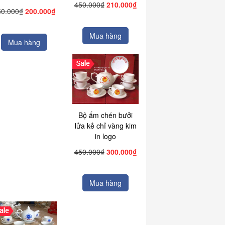
450.000₫
210.000₫
50.000₫
200.000₫
Mua hàng
Mua hàng
Bộ ấm chén bưởi
lửa kẻ chỉ vàng kim
in logo
450.000₫
300.000₫
Mua hàng