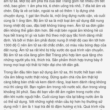
ấm tử sa. Một bộ ấm pha trà của Bát Tràng gồm rất nhiều chi tiết
nhỏ, bao gồm: 1 ấm pha trà, 6 chén uống trà nhỏ, 7 đĩa kê ấm và
chén. Đấy là về cơ bản, ngoài ra sẽ có thêm 1 lọ đựng chè
chuyện dụng, 1 gạt tàn thuốc lá, một ống đựng nước cặn, và cuối
cùng là 1 ống tăm. Bộ ấm tử sa là một loại ấm sử dụng đất nung
trong nhiệt độ cao, đặc biệt không tráng men. Ấm tử sa đơn giản
đến không thể giản đơn hơn. Bề mặt bên ngoài ấm không hề có
họa tiết trang trí gì và tuân thủ theo một quy tắc hình dáng nhất
định. Và bởi vì thân ấm phải được nung ở nhiệt độ cao lên tới hơn
1300 độ C nên ấm tử sa rất chắc chắn, có màu nâu bóng đẹp của
đất nung. Ấm tử sa rất khó bị trầy xước do quá trình vận chuyển.
Bộ ấm tử sa của làng gốm Bát Tràng phù hợp làm quà tặng cho
những người yêu trà, thích trà. Sản phẩm thích hợp trưng bày ở
trong mọi loại nội thất từ hiện đại cho tới dân giã.
Trong lần đầu tiên bạn sử dụng ấm tử sa, thì trước hết bạn nên
rửa ấm bằng nước thật nóng. Đừng quên chà rửa ấm thật kỹ
càng bằng bàn chải và kem đánh răng, loại kem đánh răng không
mùi thì càng tốt. Bạn ngâm ấm trong nồi nước sôi, đun trong vòng
khoảng 30 phút. Sau đó bạn vẫn để ấm ngâm trong nước cho
đến khi nước nguội hẳn. Cuối cùng bạn rửa lại bằng nước ấm là
có thể sử dụng. Với những nghệ nhân cầu kỳ hơn họ thường sử
dụng mỗi 1 ấm là 1 loại trà để tô đậm hương vị trà. Quá trình rửa