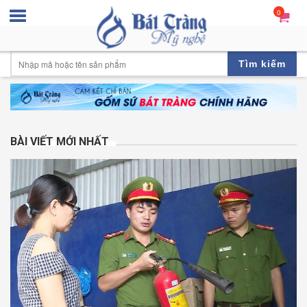
0
Tìm kiếm
BÀI VIẾT MỚI NHẤT