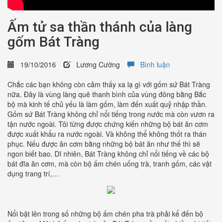
Ấm tử sa thần thánh của làng
gốm Bát Tràng
19/10/2016
Lương Cường
Bình luận
Chắc các bạn không còn cảm thấy xa lạ gì với gốm sứ Bát Tràng
nữa. Đây là vùng làng quê thanh bình của vùng đông bằng Bắc
bộ mà kinh tế chủ yếu là làm gốm, làm đến xuất quỷ nhập thần.
Gốm sứ Bát Tràng không chỉ nổi tiếng trong nước mà còn vươn ra
tận nước ngoài. Tôi từng được chứng kiến những bộ bát ăn cơm
được xuất khẩu ra nước ngoài. Và không thể không thốt ra thán
phục. Nếu được ăn cơm bằng những bộ bát ăn như thế thì sẽ
ngon biết bao. Dĩ nhiên, Bát Tràng không chỉ nổi tiếng về các bộ
bát đĩa ăn cơm, mà còn bộ ấm chén uống trà, tranh gốm, các vật
dụng trang trí,…
Nổi bật lên trong số những bộ ấm chén pha trà phải kể đến bộ