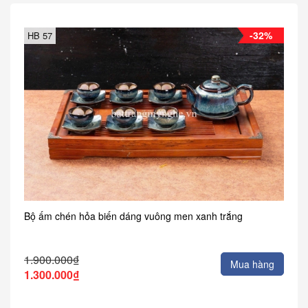
-32%
HB 57
Bộ ấm chén hỏa biến dáng vuông men xanh trắng
1.900.000₫
Mua hàng
1.300.000₫