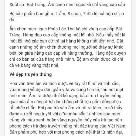
Xuất sứ: Bát Tràng. Ấm chén men ngọc kẻ chỉ vàng cao cấp
Bộ sản phẩm bao gồm: 1 ấm, 6 chén, 7 đĩa lót cả hộp si lua
đỏ.
Ấm chén men ngọc Phúc Lộc Thọ kẻ chỉ vàng cao cấp Bát
Tràng. Hàng đẹp cao cấp không một lỗi nhỏ. Nếu thấy bất kì
một lỗi nhỏ các bạn cứ trả lại hàng không mất tiền nhé. Đặt
cạnh những bộ ấm chén thường mọi người sẽ thấy sự khác
biệt lớn giữa hàng cao cấp và hàng thường. Hàng độc quyền
chỉ có bán tại cửa hàng nhà mình. Bộ ấm chén được kẻ chỉ
cả vẽ bằng vàng thật nhé.
Vẻ đẹp truyền thống
Hoa văn trên ấm và tách được vẽ tay rất tỉ mỉ và tinh xảo,
vừa mang vẻ đẹp đơn giản vừa vô cùng tinh tế, thu hút mọi
ánh nhìn. Ấm trà được thiết kế dạng bầu tròn truyền thống,
quai của ấm cũng được làm bằng chất liệu gốm đồng điệu
rất chắc chắn. Khi pha trà vào ấm và rót ra tách, ta sẽ thấy
được sự kết hợp tuyệt vời giữa màu sắc tự nhiên của men
trắng và màu xanh hoặc vàng nguyên thủy của trà tạo nên
phong cách trà đạo truyền thống rất đặc trưng của Việt Nam.
Sản phẩm phù hợp với mọi phong cách nội thất từ hiện đại,