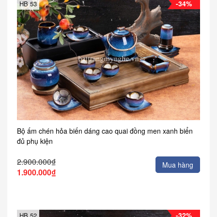
-34%
HB 53
Bộ ấm chén hỏa biến dáng cao quai đồng men xanh biển
đủ phụ kiện
2.900.000₫
Mua hàng
1.900.000₫
-32%
HB 52