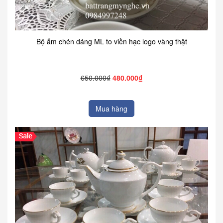
Bộ ấm chén dáng ML to viền hạc logo vàng thật
650.000₫
480.000₫
Mua hàng