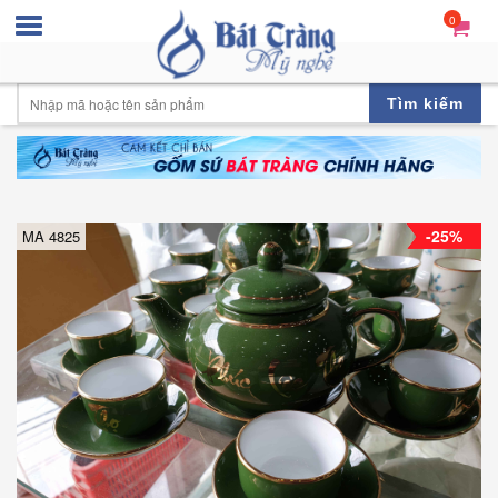
0
Tìm kiếm
-25%
MA 4825