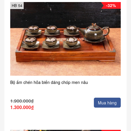
-32%
HB 54
Bộ ấm chén hỏa biến dáng chóp men nâu
1.900.000₫
Mua hàng
1.300.000₫