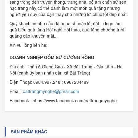
sang trọng đến truyền thống, trang nhã, bộ ấm chén sứ sen
hạc trắng này có thể dành làm một món quà tặng những
người yêu quý của bạn thay cho những lời chúc tốt đẹp nhất.
Quý khách có nhu cầu đặt mua sỉ hoặc lẻ, đặt in logo làm
quà biếu quà tặng Hội nghị Hội thảo, quà tặng chương trình
quảng cáo khuyến mãi...
Xin vui lòng liên hệ:
DOANH NGHIỆP GỐM SỨ CƯỜNG HỒNG
Địa chỉ: Thôn 6 Giang Cao - Xã Bát Tràng - Gia Lâm - Hà
Nội (cạnh ủy ban nhân dân xã Bát Tràng)
Điện Thoại: 0984.997.248 ; 0967234489
Email:
b
attrangmynghe@gmail.com
Facebook : https://www.facebook.com/battrangmynghe
SẢN PHẨM KHÁC