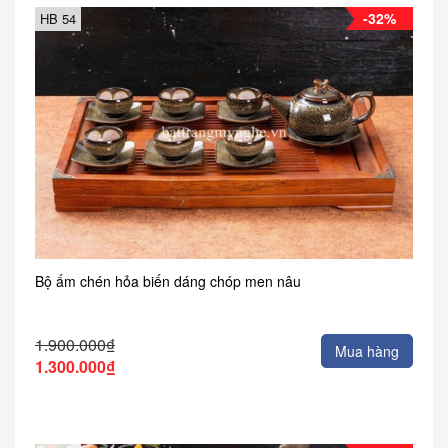
-32%
HB 54
Bộ ấm chén hỏa biến dáng chóp men nâu
1.900.000₫
Mua hàng
1.300.000₫