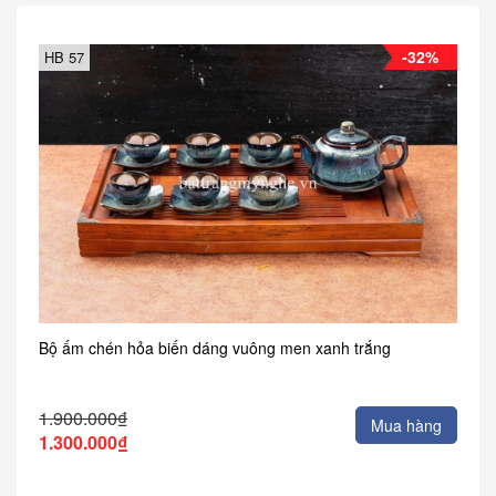
-32%
HB 57
Bộ ấm chén hỏa biến dáng vuông men xanh trắng
1.900.000₫
Mua hàng
1.300.000₫