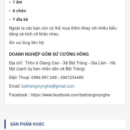
- 1 ấm
- 6 chén
- 7 đĩa kê
Ngoài ra các bạn còn có thể mua thêm khay với nhiều kiểu
dáng và kích cỡ khác nhau.
Xin vui lòng liên hệ:
DOANH NGHIỆP GỐM SỨ CƯỜNG HỒNG
Địa chỉ: Thôn 6 Giang Cao - Xã Bát Tràng - Gia Lâm - Hà
Nội (cạnh ủy ban nhân dân xã Bát Tràng)
Điện Thoại: 0984.997.248 ; 0967234489
Email:
b
attrangmynghe@gmail.com
Facebook : https://www.facebook.com/battrangmynghe
SẢN PHẨM KHÁC