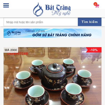
0
Tìm kiếm
-10%
MA 2000