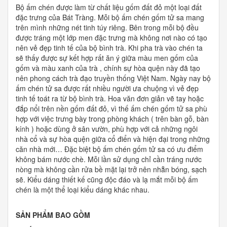
Bộ ấm chén được làm từ chất liệu gốm đất đỏ một loại đất
đặc trưng của Bát Tràng. Mỗi bộ ấm chén gốm tử sa mang
trên mình những nét tinh túy riêng. Bên trong mỗi bộ đều
được tráng một lớp men đặc trưng mà không nơi nào có tạo
nên vẻ đẹp tinh tế của bộ bình trà. Khi pha trà vào chén ta
sẽ thấy được sự kết hợp rất ăn ý giữa màu men gốm của
gốm và màu xanh của trà , chính sự hòa quện này đã tạo
nên phong cách trà đạo truyền thống Việt Nam. Ngày nay bộ
ấm chén tử sa được rất nhiều người ưa chuộng vì vẻ đẹp
tinh tế toát ra từ bộ bình trà. Hoa văn đơn giản vẽ tay hoặc
đắp nổi trên nền gốm đất đỏ, vì thế ấm chén gốm tử sa phù
hợp với việc trưng bày trong phòng khách ( trên bàn gỗ, bàn
kính ) hoặc dùng ở sân vườn, phù hợp với cả những ngôi
nhà cổ và sự hòa quện giữa cổ điển và hiện đại trong những
căn nhà mới… Đặc biệt bộ ấm chén gốm tử sa có ưu điểm
không bám nước chè. Mỗi lần sử dụng chỉ cần tráng nước
nòng mà không cần rửa bề mặt lại trở nên nhẵn bóng, sạch
sẽ. Kiểu dáng thiết kế cũng độc đáo và lạ mắt mỗi bộ ấm
chén là một thể loại kiểu dáng khác nhau.
SẢN PHẨM BAO GỒM