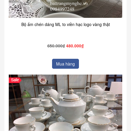
Bộ ấm chén dáng ML to viền hạc logo vàng thật
650.000₫
480.000₫
Mua hàng