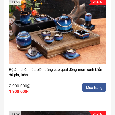
-34%
HB 53
Bộ ấm chén hỏa biến dáng cao quai đồng men xanh biển
đủ phụ kiện
2.900.000₫
Mua hàng
1.900.000₫
-32%
HB 52