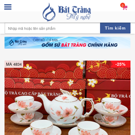
0
Tìm kiếm
-25%
MA 4834