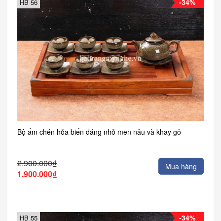
-34%
HB 56
Bộ ấm chén hỏa biến dáng nhỏ men nâu và khay gỗ
2.900.000₫
Mua hàng
1.900.000₫
-34%
HB 55