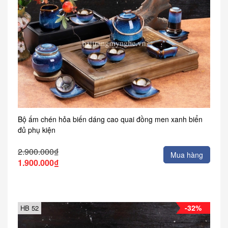
Bộ ấm chén hỏa biến dáng cao quai đồng men xanh biển
đủ phụ kiện
2.900.000₫
Mua hàng
1.900.000₫
-32%
HB 52