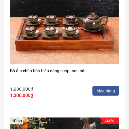
Bộ ấm chén hỏa biến dáng chóp men nâu
1.900.000₫
Mua hàng
1.300.000₫
-34%
HB 53