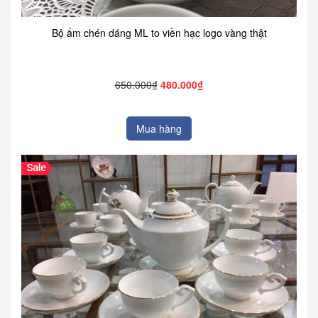
Bộ ấm chén dáng ML to viền hạc logo vàng thật
650.000₫
480.000₫
Mua hàng