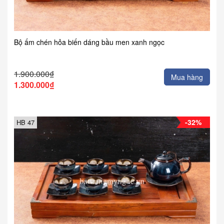
Bộ ấm chén hỏa biến dáng bầu men xanh ngọc
1.900.000₫
Mua hàng
1.300.000₫
-32%
HB 47