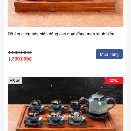
Bộ ấm chén hỏa biến dáng cao quai đồng men xanh biển
1.900.000₫
Mua hàng
1.300.000₫
-32%
HB 49