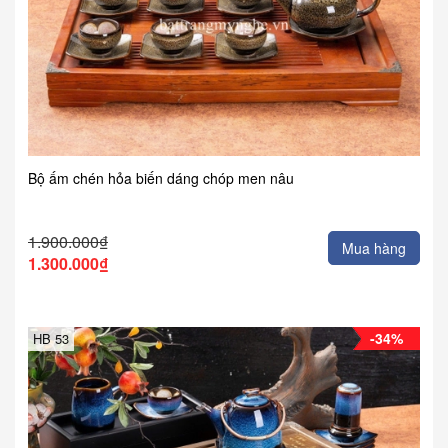
Bộ ấm chén hỏa biến dáng chóp men nâu
1.900.000₫
Mua hàng
1.300.000₫
-34%
HB 53