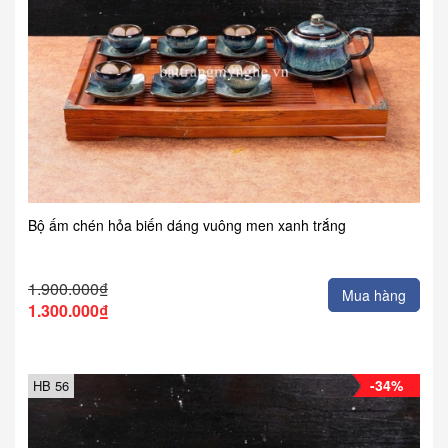
Bộ ấm chén hỏa biến dáng vuông men xanh trắng
1.900.000₫
Mua hàng
1.300.000₫
-34%
HB 56