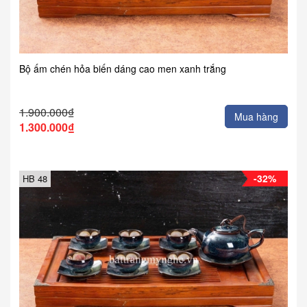
Bộ ấm chén hỏa biến dáng cao men xanh trắng
1.900.000₫
Mua hàng
1.300.000₫
-32%
HB 48