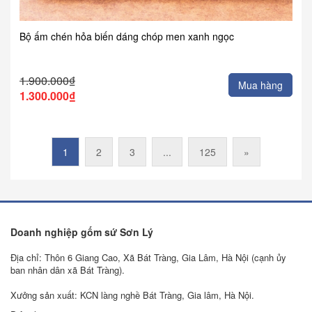
Bộ ấm chén hỏa biến dáng chóp men xanh ngọc
1.900.000₫
Mua hàng
1.300.000₫
1
2
3
...
125
»
Doanh nghiệp gốm sứ Sơn Lý
Địa chỉ: Thôn 6 Giang Cao, Xã Bát Tràng, Gia Lâm, Hà Nội (cạnh ủy
ban nhân dân xã Bát Tràng).
Xưởng sản xuất: KCN làng nghề Bát Tràng, Gia lâm, Hà Nội.