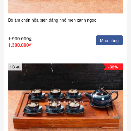
Bộ ấm chén hỏa biến dáng nhỏ men xanh ngọc
1.900.000₫
Mua hàng
1.300.000₫
-32%
HB 46