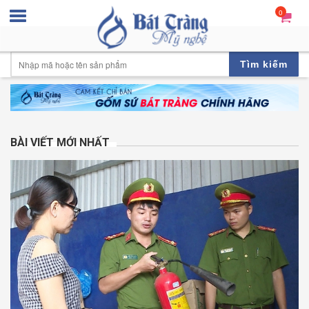
0
Tìm kiếm
BÀI VIẾT MỚI NHẤT