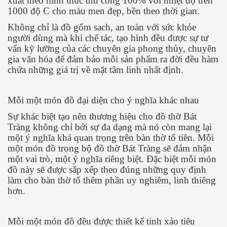
xuất theo hình thức thủ công 100% với nhiệt độ trên
1000 độ C cho màu men đẹp, bền theo thời gian.
Không chỉ là đồ gốm sach, an toàn với sức khỏe
người dùng mà khi chế tác, tạo hình đều được sự tư
vấn kỹ lưỡng của các chuyên gia phong thủy, chuyên
gia văn hóa để đảm bảo mỗi sản phẩm ra đời đều hàm
chứa những giá trị về mặt tâm linh nhất định.
Mỗi một món đồ đại diện cho ý nghĩa khác nhau
Sự khác biệt tạo nên thương hiệu cho đồ thờ Bát
Tràng không chỉ bởi sự đa dạng mà nó còn mang lại
một ý nghĩa khá quan trọng trên bàn thờ tổ tiên. Mỗi
một món đồ trong bộ đồ thờ Bát Tràng sẽ đảm nhận
một vai trò, một ý nghĩa riêng biệt. Đặc biệt mỗi món
đồ này sẽ được sắp xếp theo đúng những quy định
làm cho bàn thờ tổ thêm phần uy nghiêm, linh thiêng
hơn.
Mỗi một món đồ đều được thiết kế tinh xảo tiêu