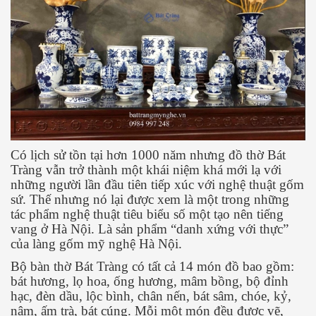
Có lịch sử tồn tại hơn 1000 năm nhưng đồ thờ Bát
Tràng vẫn trở thành một khái niệm khá mới lạ với
những người lần đầu tiên tiếp xúc với nghệ thuật gốm
sứ. Thế nhưng nó lại được xem là một trong những
tác phẩm nghệ thuật tiêu biểu số một tạo nên tiếng
vang ở Hà Nội. Là sản phẩm “danh xứng với thực”
của làng gốm mỹ nghệ Hà Nội.
Bộ bàn thờ Bát Tràng có tất cả 14 món đồ bao gồm:
bát hương, lọ hoa, ống hương, mâm bồng, bộ đỉnh
hạc, đèn dầu, lộc bình, chân nến, bát sâm, chóe, kỷ,
nậm, ấm trà, bát cúng. Mỗi một món đều được vẽ,