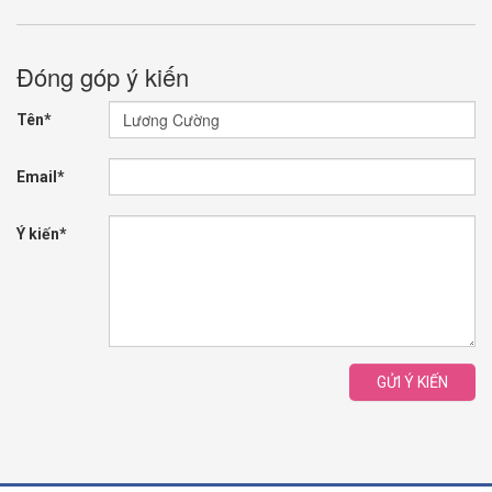
Đóng góp ý kiến
Tên*
Email*
Ý kiến*
GỬI Ý KIẾN